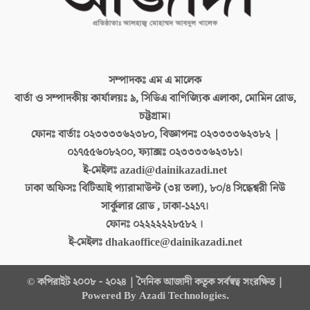
সম্পাদকঃ
এম এ মালেক
বার্তা ও সম্পাদকীয় কার্যালয়ঃ
৯, সিডিএ বাণিজ্যিক এলাকা, মোমিন রোড,
চট্টগ্রাম।
ফোনঃ বার্তাঃ
০২৩৩৩৩৬২৩৮০, বিজ্ঞাপনঃ ০২৩৩৩৩৬২৩৮২ |
০১৭৫৫৬০৮২০০, ফ্যাক্সঃ ০২৩৩৩৩৬২৩৮১।
ই-মেইলঃ
azadi@dainikazadi.net
ঢাকা অফিসঃ
বিটিআই প্যারামাউন্ট (৩য় তলা), ৮০/৪ সিদ্ধেশ্বরী নিউ
সার্কুলার রোড , ঢাকা-১২১৭।
ফোনঃ
০২২২২২২৮৫৮২ ।
ই-মেইলঃ
dhakaoffice@dainikazadi.net
© কপিরাইট ২০০৮ - ২০২৪ | দৈনিক আজাদী কতৃক সর্বস্বত্ব সংরক্ষিত |
Powered By Azadi Technologies.