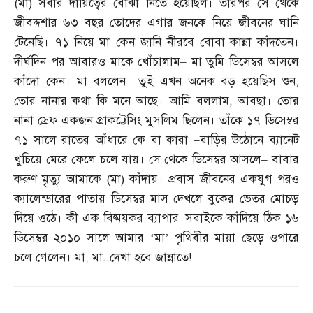
(
মা
)
সবার দায়িত্বের বোঝা নিতে হয়েছিল। তারপর সে থেকে
জীবদ্দশার ৬৩ বছর তোদের এগার জনকে নিয়ে জীবনের ঘানি
টেনেছি। ৭১ নিয়ে মা
–
কেন জানি নীরবে বোবা কান্না কাঁদতেন।
দীর্ঘদিন পর আবারও মাকে খোঁচালাম
–
মা তুমি ডিসেম্বর আসলে
কাঁদো কেন। মা বললেন
–
তুই এখন অনেক বড় হয়েছিস
–
শুন
,
তোর নানার কথা কি মনে আছে। আমি বললাম
,
আবছা। তোর
নানা স্রেফ একজন প্রাকট্টেসিং মুসলিম ছিলেন। তাঁকে ১৭ ডিসেম্বর
৭১ সালে রাতের আঁধারে কে বা কারা
–
বাড়ির উঠোনে ব্যানেট
খুচিয়ে মেরে ফেলে চলে যায়। সে থেকে ডিসেম্বর আসলে
–
বাবার
করুণ মৃত্যু আমাকে
(
মা
)
কাঁদায়। প্রবাস জীবনের একযুগ পরও
ক্যালেন্ডারের পাতায় ডিসেম্বর মাস দেখলে বুকের ভেতর মোচড়
দিয়ে ওঠে। কী এক বিষ্ময়কর ব্যাপার
–
সবাইকে কাঁদিয়ে ঠিক ১৬
ডিসেম্বর ২০১০ সালে আমার ‘মা’ পৃথিবীর মায়া ছেড়ে ওপারে
চলে গেলেন। মা
,
মা
..
দেখা হবে জান্নাতে
!