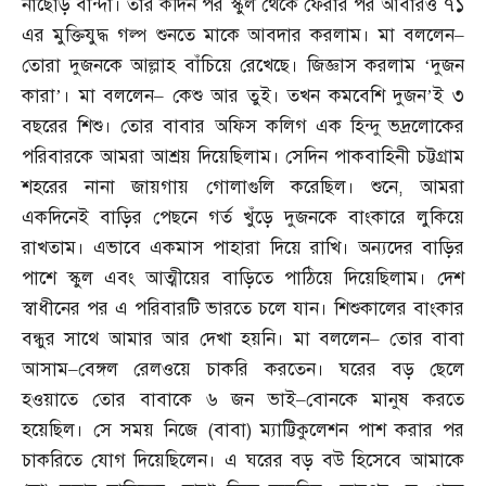
নাছোড় বান্দা। তার কদিন পর স্কুল থেকে ফেরার পর আবারও ৭১
এর মুক্তিযুদ্ধ গল্প শুনতে মাকে আবদার করলাম। মা বললেন
–
তোরা দুজনকে আল্লাহ বাঁচিয়ে রেখেছে। জিজ্ঞাস করলাম ‘দুজন
কারা’। মা বললেন
–
কেশু আর তুই। তখন কমবেশি দুজন’ই ৩
বছরের শিশু। তোর বাবার অফিস কলিগ এক হিন্দু ভদ্রলোকের
পরিবারকে আমরা আশ্রয় দিয়েছিলাম। সেদিন পাকবাহিনী চট্টগ্রাম
শহরের নানা জায়গায় গোলাগুলি করেছিল। শুনে
,
আমরা
একদিনেই বাড়ির পেছনে গর্ত খুঁড়ে দুজনকে বাংকারে লুকিয়ে
রাখতাম। এভাবে একমাস পাহারা দিয়ে রাখি। অন্যদের বাড়ির
পাশে স্কুল এবং আত্মীয়ের বাড়িতে পাঠিয়ে দিয়েছিলাম। দেশ
স্বাধীনের পর এ পরিবারটি ভারতে চলে যান। শিশুকালের বাংকার
বন্ধুর সাথে আমার আর দেখা হয়নি। মা বললেন
–
তোর বাবা
আসাম
–
বেঙ্গল রেলওয়ে চাকরি করতেন। ঘরের বড় ছেলে
হওয়াতে তোর বাবাকে ৬ জন ভাই
–
বোনকে মানুষ করতে
হয়েছিল। সে সময় নিজে
(
বাবা
)
ম্যাট্টিকুলেশন পাশ করার পর
চাকরিতে যোগ দিয়েছিলেন। এ ঘরের বড় বউ হিসেবে আমাকে