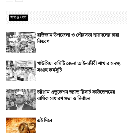
আরও খবর
রাউজান উপজেলা ও পৌরসভা ছাত্রদলের চারা
বিতরণ
গাউসিয়া কমিটি জেলা আইনজীবী শাখার সদস্য
সংগ্রহ কর্মসূচি
চট্টগ্রাম এডুকেশন অ্যান্ড রিসার্চ ফাউন্ডেশনের
বার্ষিক সাধারণ সভা ও নির্বাচন
এই দিনে