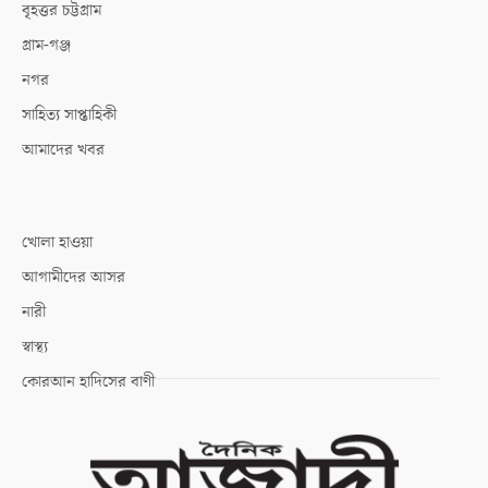
বৃহত্তর চট্টগ্রাম
গ্রাম-গঞ্জ
নগর
সাহিত্য সাপ্তাহিকী
আমাদের খবর
খোলা হাওয়া
আগামীদের আসর
নারী
স্বাস্থ্য
কোরআন হাদিসের বাণী