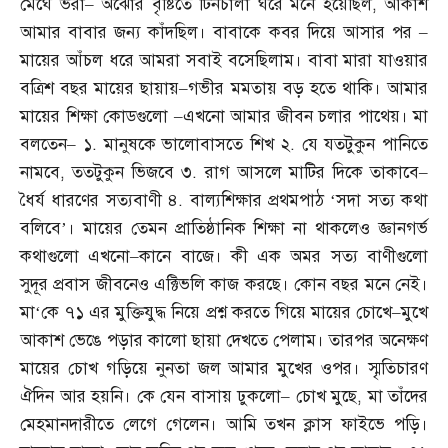
মেঘে ভরা
–
অঝোর বৃষ্টিতে টিনচালা ঘরে মনে হয়েছিল
,
আকাশ
আমার বাবার জন্য কাঁদছিল। বাবাকে কবর দিয়ে আসার পর
–
মায়ের আঁচল ধরে আমরা সবাই বসেছিলাম। বাবা মারা যাওয়ার
বত্রিশ বছর মায়ের ছায়ায়
–
গভীর মমতায় বড় হতে থাকি। আমার
মায়ের শিক্ষা কোডগুলো
–
এখনো আমার জীবন চলার পাথেয়। মা
বলতেন
–
১
.
মানুষকে ভালোবাসতে শিখ ২
.
যে যতটুকুন পানিতে
নামবে
,
ততটুকুন ভিজবে ৩
.
রাগ আসলে মাটির দিকে তাকাবে
–
ধৈর্য ধারণের সত্যবাণী ৪
.
বাল্যশিক্ষার প্রথমপাঠ ‘সদা সত্য কথা
বলিবে’। মায়ের তেমন প্রাতিষ্ঠানিক শিক্ষা না থাকলেও জ্ঞানগর্ভ
কথাগুলো এখনো
–
কানে বাজে। কী এক অমর সত্য বাণীগুলো
সুদূর প্রবাস জীবনেও এক্টিভলি কাজ করছে। কোন বছর মনে নেই।
মা‘কে ৭১ এর মুক্তিযুদ্ধ নিয়ে প্রশ্ন করতে গিয়ে মায়ের চোখে
–
মুখে
আকাশ ভেঙে পড়ার কালো ছায়া দেখতে পেলাম। তারপর অনেক্ষণ
মায়ের চোখ গড়িয়ে নুনতা জল আমার মুখের ওপর। স্মৃতিচারণ
ঐদিন আর হয়নি। কে যেন বাসায় ঢুকলো
–
চোখ মুছে
,
মা তাঁদের
মেহমানদারীতে লেগে গেলেন। আমি তখন ক্লাস ফাইভে পড়ি।