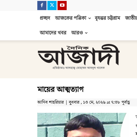
প্রচ্ছদ
আজকের পত্রিকা
বৃহত্তর চট্টগ্রাম
জাতীয়
আমাদের খবর
আরও
দৈনিক
আজাদী
মায়ের আত্মত্যাগ
আদিব শাহরিয়ার | বুধবার , ১৩ মে, ২০২৬ at ৭:৩৮ পূর্বাহ্ণ