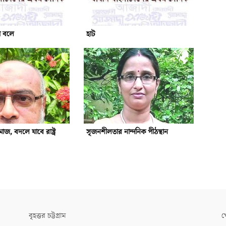
ো বলে
হাট
জ, বদলে যাবে রাষ্ট্র
সৃজনশীলতার নান্দনিক পীঠস্থান
বৃহত্তর চট্টগ্রাম
খ