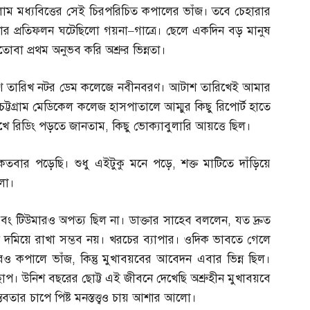
াম মধ্যবিত্তের সেই চিরপরিচিত কপালের ভাঁজ। তবে চেহারার
যাশার প্রতিফলন ঘটেছিলো গয়না
–
গাত্রে। ছেলে একদিন বড় মানুষ
বা প্রথম অনুভব করি অশ্রুর ভিন্নতা।
্রিশ তারিখ নটর ডেম কলেজে নবীনবরণ। আটাশ তারিখেই আমার
চট্টগ্রাম মেডিকেল কলেজ হাসপাতালে আম্মুর কিছু রিপোর্ট হাতে
েখে রিডিং পড়তে জানতাম
,
কিছু ভোক্যাবুলারি আয়ত্তে ছিল।
ত কতবার পড়েছি। শুধু এইটুকু মনে পড়ে
,
শক্ত মাটিতে দাঁড়িয়ে
লো।
এবং টিউমারও অপত্য ছিল না। ডাক্তার সাহেব বললেন
,
যত দ্রুত
 দমিয়ে রাখা সম্ভব নয়। খরচের ব্যাপার। ওদিক ভাবতে গেলে
রও কপালে ভাঁজ
,
কিন্তু মুখাবয়বের আবেদন এবার ভিন্ন ছিল।
 ছাপ। উনিশ বছরের ছোট্ট এই জীবনে দেখেছি অশ্রুহীন মুখাবয়বে
তবতার চাপে পিষ্ট মনস্তত্ত্বও চায় আশার আলো।