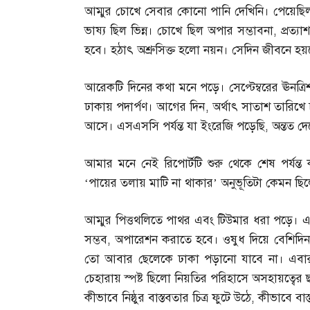
আম্মুর চোখে সেবার কোনো পানি দেখিনি। পেয়েছিল
ভাষ্য ছিল ভিন্ন। চোখে ছিল অপার সম্ভাবনা
,
প্রত্
হবে। হঠাৎ অশ্রুসিক্ত হলো নয়ন। সেদিন জীবনে হয়তো
আরেকটি দিনের কথা মনে পড়ে। সেপ্টেম্বরের ঊনত
ঢাকায় পদার্পণ। আগের দিন
,
অর্থাৎ সাতাশ তারিখে 
আসে। এসএসসি পর্যন্ত যা ইংরেজি পড়েছি
,
অন্তত দ
আমার মনে নেই রিপোর্টটি শুরু থেকে শেষ পর্যন্
‘পায়ের তলায় মাটি না থাকার’ অনুভূতিটা কেমন ছি
আম্মুর পিত্তথলিতে পাথর এবং টিউমার ধরা পড়ে। 
সম্ভব
,
অপারেশন করাতে হবে। ওষুধ দিয়ে বেশিদিন
তো আবার ছেলেকে ঢাকা পড়ানো যাবে না। এবা
চেহারায় স্পষ্ট ছিলো নিয়তির পরিহাসে অসহায়ত্বের
কীভাবে নিষ্ঠুর বাস্তবতার চিত্র ফুটে উঠে
,
কীভাবে বাস্