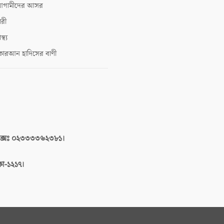
গামীদের আসর
ারী
াস্থ্য
োরআন হাদিসের বাণী
াক্সঃ ০২৩৩৩৩৬২৩৮১।
াকা-১২১৭।