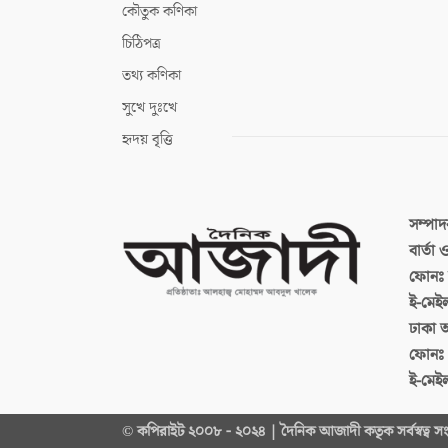
কৌতুক কণিকা
চিঠিপত্র
তথ্য কণিকা
সুখে দুঃখে
হৃদয় বৃত্তি
সম্পা
বার্তা
ফোনঃ ব
ই-মেই
ঢাকা 
ফোনঃ
ই-মেই
© কপিরাইট ২০০৮ - ২০২৪ | দৈনিক আজাদী কতৃক সর্বস্বত্ব