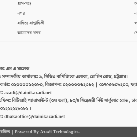
গ্রাম-গঞ্জ
আ
নগর
ন
সাহিত্য সাপ্তাহিকী
স্ব
আমাদের খবর
ক
দকঃ
এম এ মালেক
 ও সম্পাদকীয় কার্যালয়ঃ
৯, সিডিএ বাণিজ্যিক এলাকা, মোমিন রোড, চট্টগ্রাম।
ার্তাঃ
০২৩৩৩৩৬২৩৮০, বিজ্ঞাপনঃ ০২৩৩৩৩৬২৩৮২ | ০১৭৫৫৬০৮২০০, ফ্য
লঃ
azadi@dainikazadi.net
অফিসঃ
বিটিআই প্যারামাউন্ট (৩য় তলা), ৮০/৪ সিদ্ধেশ্বরী নিউ সার্কুলার রোড , ঢ
০২২২২২২৮৫৮২ ।
লঃ
dhakaoffice@dainikazadi.net
 সংরক্ষিত | Powered By Azadi Technologies.