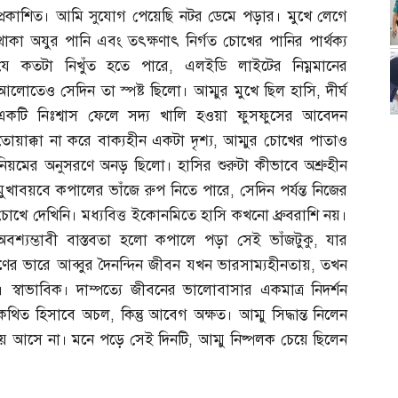
প্রকাশিত। আমি সুযোগ পেয়েছি নটর ডেমে পড়ার। মুখে লেগে
থাকা অযুর পানি এবং তৎক্ষণাৎ নির্গত চোখের পানির পার্থক্য
যে কতটা নিখুঁত হতে পারে
,
এলইডি লাইটের নিম্নমানের
আলোতেও সেদিন তা স্পষ্ট ছিলো। আম্মুর মুখে ছিল হাসি
,
দীর্ঘ
একটি নিঃশ্বাস ফেলে সদ্য খালি হওয়া ফুসফুসের আবেদন
তোয়াক্কা না করে বাক্যহীন একটা দৃশ্য
,
আম্মুর চোখের পাতাও
নিয়মের অনুসরণে অনড় ছিলো। হাসির শুরুটা কীভাবে অশ্রুহীন
মুখাবয়বে কপালের ভাঁজে রুপ নিতে পারে
,
সেদিন পর্যন্ত নিজের
চোখে দেখিনি। মধ্যবিত্ত ইকোনমিতে হাসি কখনো ধ্রুবরাশি নয়।
অবশ্যম্ভাবী বাস্তবতা হলো কপালে পড়া সেই ভাঁজটুকু
,
যার
ঋণের ভারে আব্বুর দৈনন্দিন জীবন যখন ভারসাম্যহীনতায়
,
তখন
স্বাভাবিক। দাম্পত্যে জীবনের ভালোবাসার একমাত্র নিদর্শন
কথিত হিসাবে অচল
,
কিন্তু আবেগ অক্ষত। আম্মু সিদ্ধান্ত নিলেন
 যায় আসে না। মনে পড়ে সেই দিনটি
,
আম্মু নিষ্পলক চেয়ে ছিলেন