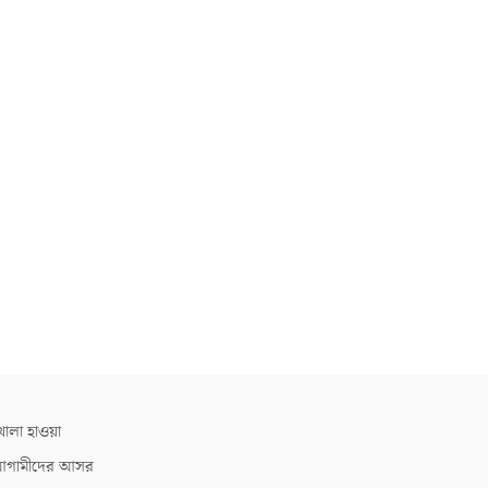
োলা হাওয়া
গামীদের আসর