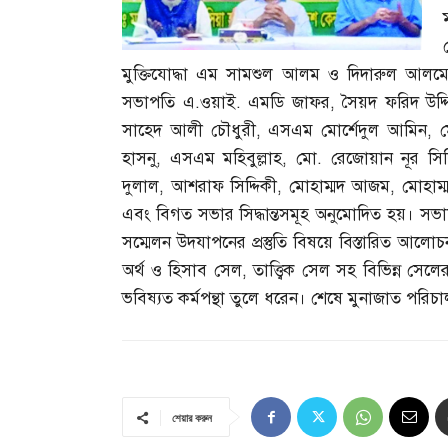
মুক্তিযোদ্ধা এম সামশুল আলম ও দিদারুল আলমের 
সভাপতি এ
.
ওয়াই
.
এমডি জাফর
,
সৈয়দ ফরিদ উদ্
সাহেদ আলী চৌধুরী
,
এসএম মোর্শেদুল আমিন
,
ম
হাসনু
,
এসএম মহিবুল্লাহ
,
মো
.
রেজোয়ান নূর সিদ্দ
দুলাল
,
আশরাফ সিদ্দিকী
,
মোহাম্মদ আজম
,
মোহাম্
এবং বিগত সভার সিদ্ধান্তসমূহ অনুমোদিত হয়। সভা
সম্মেলন উদযাপনের প্রস্তুতি বিষয়ে বিস্তারিত আ
অর্থ ও হিসাব সেল
,
তাত্ত্বিক সেল সহ বিভিন্ন সেলে
ভবিষ্যত কর্মপন্থা তুলে ধরেন। শেষে মুনাজাত পরিচা
শেয়ার করুন