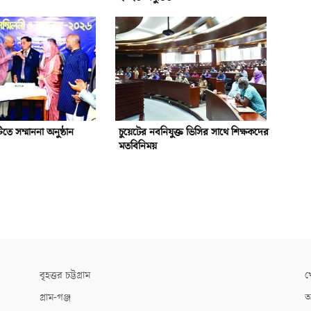
টিতে সম্মাননা অনুষ্ঠান
চুয়েটের নবনিযুক্ত ভিসির সাথে শিক্ষকদের
মতবিনিময়
বৃহত্তর চট্টগ্রাম
খ
গ্রাম-গঞ্জ
আ