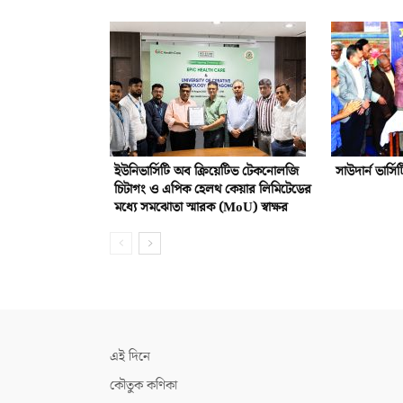
ইউনিভার্সিটি অব ক্রিয়েটিভ টেকনোলজি
সাউদার্ন ভার্সি
চিটাগং ও এপিক হেলথ কেয়ার লিমিটেডের
মধ্যে সমঝোতা স্মারক (MoU) স্বাক্ষর
এই দিনে
কৌতুক কণিকা