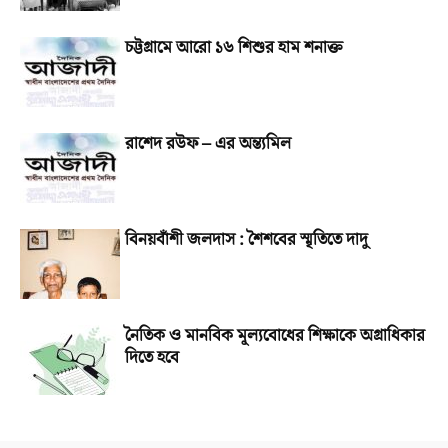
চট্টগ্রামে আরো ১৬ শিশুর হাম শনাক্ত
রাশেদ রউফ – এর অন্ত্যমিল
বিনয়বাঁশী জলদাস : শৈশবের স্মৃতিতে দাদু
নৈতিক ও মানবিক মূল্যবোধের শিক্ষাকে অগ্রাধিকার
দিতে হবে