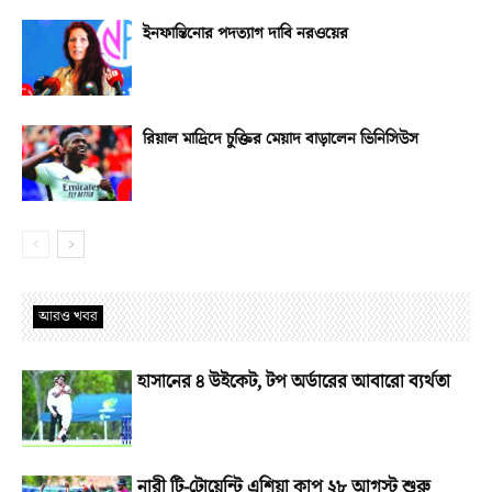
ইনফান্তিনোর পদত্যাগ দাবি নরওয়ের
রিয়াল মাদ্রিদে চুক্তির মেয়াদ বাড়ালেন ভিনিসিউস
আরও খবর
হাসানের ৪ উইকেট, টপ অর্ডারের আবারো ব্যর্থতা
নারী টি-টোয়েন্টি এশিয়া কাপ ২৮ আগস্ট শুরু