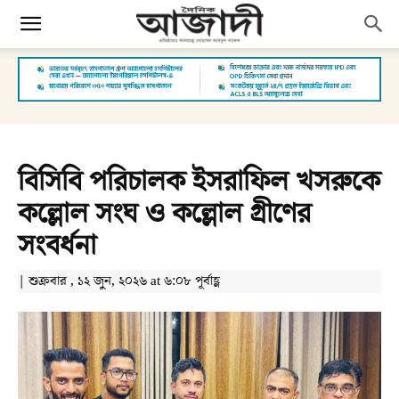
বিসিবি পরিচালক ইসরাফিল খসরুকে
কল্লোল সংঘ ও কল্লোল গ্রীণের
সংবর্ধনা
| শুক্রবার , ১২ জুন, ২০২৬ at ৬:০৮ পূর্বাহ্ণ