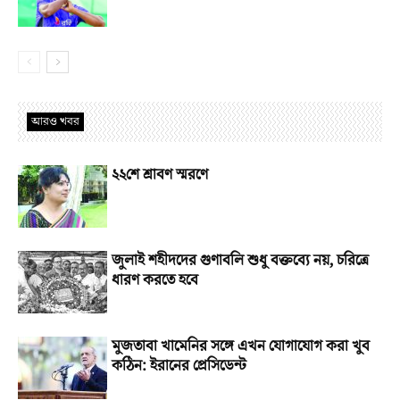
আরও খবর
২২শে শ্রাবণ স্মরণে
জুলাই শহীদদের গুণাবলি শুধু বক্তব্যে নয়, চরিত্রে
ধারণ করতে হবে
মুজতাবা খামেনির সঙ্গে এখন যোগাযোগ করা খুব
কঠিন: ইরানের প্রেসিডেন্ট