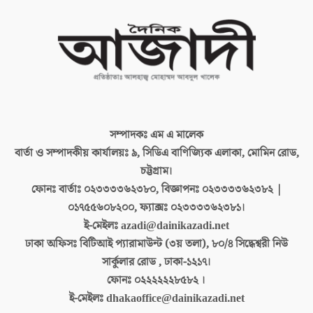
সম্পাদকঃ
এম এ মালেক
বার্তা ও সম্পাদকীয় কার্যালয়ঃ
৯, সিডিএ বাণিজ্যিক এলাকা, মোমিন রোড,
চট্টগ্রাম।
ফোনঃ বার্তাঃ
০২৩৩৩৩৬২৩৮০, বিজ্ঞাপনঃ ০২৩৩৩৩৬২৩৮২ |
০১৭৫৫৬০৮২০০, ফ্যাক্সঃ ০২৩৩৩৩৬২৩৮১।
ই-মেইলঃ
azadi@dainikazadi.net
ঢাকা অফিসঃ
বিটিআই প্যারামাউন্ট (৩য় তলা), ৮০/৪ সিদ্ধেশ্বরী নিউ
সার্কুলার রোড , ঢাকা-১২১৭।
ফোনঃ
০২২২২২২৮৫৮২ ।
ই-মেইলঃ
dhakaoffice@dainikazadi.net