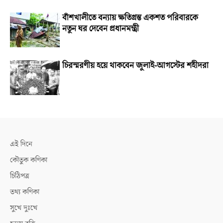
বাঁশখালীতে বন্যায় ক্ষতিগ্রস্ত একশত পরিবারকে
নতুন ঘর দেবেন প্রধানমন্ত্রী
চিরস্মরণীয় হয়ে থাকবেন জুলাই-আগস্টের শহীদরা
এই দিনে
কৌতুক কণিকা
চিঠিপত্র
তথ্য কণিকা
সুখে দুঃখে