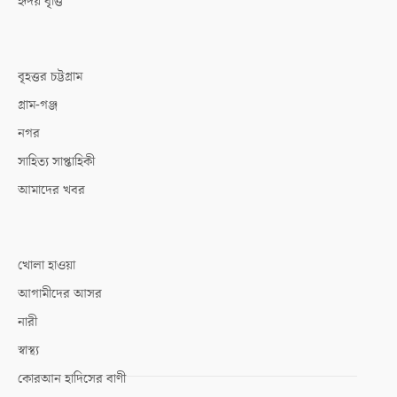
হৃদয় বৃত্তি
বৃহত্তর চট্টগ্রাম
গ্রাম-গঞ্জ
নগর
সাহিত্য সাপ্তাহিকী
আমাদের খবর
খোলা হাওয়া
আগামীদের আসর
নারী
স্বাস্থ্য
কোরআন হাদিসের বাণী