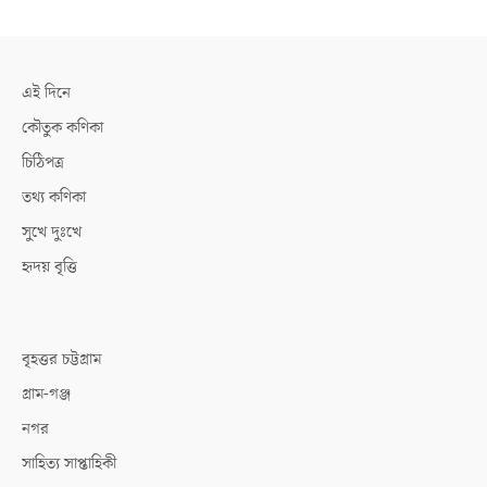
এই দিনে
কৌতুক কণিকা
চিঠিপত্র
তথ্য কণিকা
সুখে দুঃখে
হৃদয় বৃত্তি
বৃহত্তর চট্টগ্রাম
গ্রাম-গঞ্জ
নগর
সাহিত্য সাপ্তাহিকী