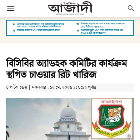
বিসিবির অ্যাডহক কমিটির কার্যক্রম
স্থগিত চাওয়ার রিট খারিজ
স্পোর্টস ডেস্ক | মঙ্গলবার , ১২ মে, ২০২৬ at ৮:১২ পূর্বাহ্ণ