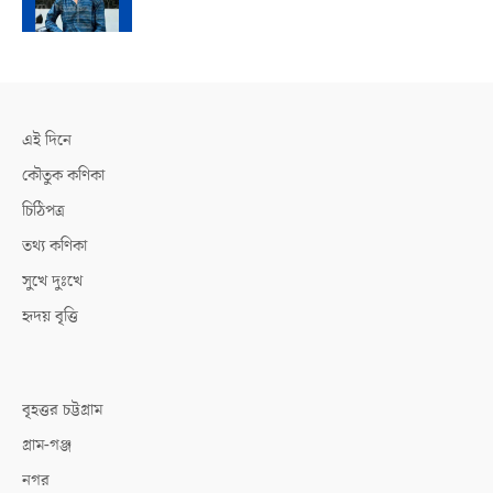
এই দিনে
কৌতুক কণিকা
চিঠিপত্র
তথ্য কণিকা
সুখে দুঃখে
হৃদয় বৃত্তি
বৃহত্তর চট্টগ্রাম
গ্রাম-গঞ্জ
নগর