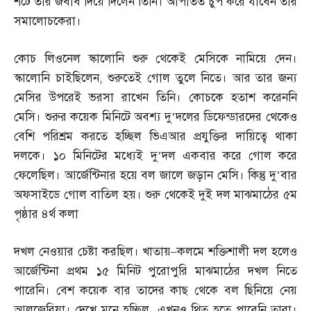
শটে তার জবাব দিয়ে দিলেন তিনি। আপাতত চুপ করে যাবেন তার
সমালোচকেরা।
কোচ লিওনেল স্কালোনি শুরু থেকেই মেসিকে নামিয়ে দেন।
স্কালোনি চাইছিলেন
,
শুরুতেই গোল তুলে নিতে। আর তার জন্য
মেসির উপরেই ভরসা রাখেন তিনি। কোচকে হতাশ করেননি
মেসি। শুরুর কয়েক মিনিটে অবশ্য দু’দলের ডিফেন্ডারদের থেকেও
বেশি পরিশ্রম করতে হচ্ছিল ভিএআর প্রযুক্তির দায়িত্বে থাকা
দলকে। ১০ মিনিটের মধ্যেই দু’দল একবার করে গোল করে
ফেলেছিল। আর্জেন্টিনার হয়ে বল জালে জড়ান মেসি। কিন্তু দু’বার
অফসাইডে গোল বাতিল হয়। শুরু থেকেই দুই দল মাঝমাঠের ৫ম
পৃষ্ঠার ৪র্থ কলা
দখল নেওয়ার চেষ্টা করছিল। খাতায়
–
কলমে শক্তিশালী দল হলেও
আর্জেন্টিনা প্রথম ১৫ মিনিট পুরোপুরি মাঝমাঠের দখল নিতে
পারেনি। বেশ কয়েক বার তাদের কাছ থেকে বল ছিনিয়ে নেয়
আলজেরিয়া। দেখে মনে হচ্ছিল
,
এখনও থিতু হতে পারেনি তারা।