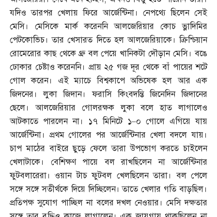
যদিও তারপর খেলায় ফিরে আর্জেন্টিনা। নেপথ্যে ছিলেন সেই
মেসি। মেসিকে মার্ক করেননি আলজেরিয়ার কোচ ভ্লাদিমির
পেটকোভিচ। তার খেসারত দিতে হল আলজেরিয়াকে। ক্রিশ্চিয়ান
রোমেরোর কাছ থেকে থ্রু বল পেয়ে খানিকটা দৌড়ান মেসি। বঙে
ঢোকার চেষ্টাও করেননি। প্রায় ২৫ গজ দূর থেকে বাঁ পায়ের শটে
গোল করেন। এই ম্যাচে বিশ্বকাপে অভিষেক হল আর এক
জিদনের। লুকা জিদান। ফরাসি কিংবদন্তি জিনেদিন জিদানের
ছেলে। আলজেরিয়ার গোলরক্ষক লুকা বলে হাত লাগালেও
আটকাতে পারলেন না। ১৭ মিনিটে ১
–
০ গোলে এগিয়ে যায়
আর্জেন্টিনা। প্রথম গোলের পর আর্জেন্টিনার খেলা বদলে যায়।
চাপ মাঠের বাইরে ছুড়ে ফেলে তারা উপভোগ করতে চাইলেন
খেলাটাকে। বেশিক্ষণ পায়ে বল রাখছিলেন না আর্জেন্টিনার
ফুটবলারেরা। ওয়ান টাচ ফুটবল খেলছিলেন তারা। বল পেলে
সঙ্গে সঙ্গে সতীর্থকে দিয়ে দিচ্ছিলেন। তাতে খেলার গতি বাড়ছিল।
প্রতিপক্ষ সুযোগ পাচ্ছিল না বলের দখল নেওয়ার। মেসি দক্ষতার
সঙ্গে তার বুদ্ধিও কাজে লাগালেন। এক জায়গায় থাকছিলেন না