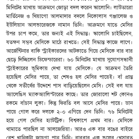
মিনিটের মাথায় আক্রমণে জোড়া বদল করেন স্কালোনি। লাউতারো
মার্তিনেজ ও থিয়াগো আলমাদার বদলে নিকোলাস গঞ্জালেজ ও
ইউলিয়ান আলভারেজকে নামান তিনি। আক্রমণে যাতে মেসির
উপর চাপ কমে
,
তার জন্যই এই সিদ্ধান্ত। স্কালোনি চাইছিলেন
,
যতক্ষণ সম্ভব মেসিকে মাঠে রাখতে। সেই সিদ্ধান্ত কাজে লাগে।
আর্জেন্টিনার বাকি স্ট্রাইকারদের আটকাতে গিয়ে মেসিকে বার বার
ছেড়ে দিচ্ছিলেন ডিফেন্ডারেরা। ৬০ মিনিটের মাথায় সুযোগসন্ধানী
স্ট্রাইকারের ভূমিকায় দেখা যায় মেসিকে। যে আক্রমণ তৈরি
হয়েছিল মেসির পায়ে
,
তা শেষও হল মেসির পায়েই। বাঁ প্রান্ত
থেকে সতীর্থের উদ্দেশে পাস বাড়িয়েছিলেন মেসি। সেই বল যায়
অ্যালেঙিস ম্যাকঅ্যালিস্টারের কাছে। তার জোরালো শট কোনও
রকমে বাঁচান লুকা। কিন্তু ফিরতি বল আসে মেসির পায়ে। ডান
পায়ে গোল করে দলকে ২
–
০ এগিয়ে দেন তিনি। ৭৬ মিনিটেই
হয়ে গেল মেসির হ্যাটট্রিক। বিশ্বকাপে প্রথম বার। মেসিকে
থামাতে পারছিল না আলজেরিয়া। আরও এক বার বঙের বাইরে
বেশ খানিকটা জায়গা পান তিনি। বারবার এক ভুলের খেসারত