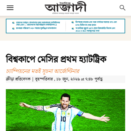
বিশ্বকাপে মেসির প্রথম হ্যাটট্রিক
চ্যাম্পিয়নের মতই সূচনা আর্জেন্টিনার
ক্রীড়া প্রতিবেদক | বৃহস্পতিবার , ১৮ জুন, ২০২৬ at ৭:৪৮ পূর্বাহ্ণ