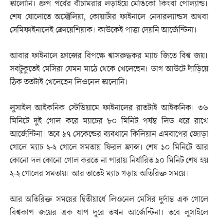
স্কালোনি। গ্রুপ পর্বের বাঁচামরার লড়াইয়ে মেঙিকো কিংবা পোল্যান্ড।
শেষ ষোলোতে অস্ট্রেলিয়া, কোয়ার্টার ফাইনালে নেদারল্যান্ডস অথবা
সেমিফাইনালেই ক্রোয়েশিয়াক। কাউকেই পাত্তা দেয়নি আর্জেন্টিনা।
আবার ফাইনালে ফ্রান্সের বিপক্ষে শ্বাসরুদ্ধকর ম্যাচ জিতে বিশ্ব জয়।
সবটুকুতেই মেসিরা যেমন মাঠে থেকে খেলেছেন। ডাগ আউটে দাঁড়িয়ে
ঠিক ততটাই খেলেছেন লিওনেল স্কালোনি।
লুসাইল আইকনিক স্টেডিয়ামে ফাইনালের রাতটাই আইকনিক। ৩৬
মিনিটে দুই গোল করে ম্যাচের ৮০ মিনিট পর্যন্ত লিড ধরে রাখে
আর্জেন্টিনা। তবে ৯৭ সেকেন্ডের ব্যবধানে কিলিয়ান এমবাপের জোড়া
গোলে ম্যাচ ২-২ গোলে সমতায় ফিরল ফ্রান্স। শেষ ১০ মিনিটে আর
কোনো দল কোনো গোল করতে না পারায় নির্ধারিত ৯০ মিনিট শেষ হয়
২-২ গোলের সমতায়। আর তাতেই ম্যাচ গড়ায় অতিরিক্ত সময়ে।
আর অতিরিক্ত সময়ের দ্বিতীয়ার্ধে লিওনেল মেসির দুর্দান্ত এক গোলে
বিশ্বকাপ জয়ের এক ধাপ দূরে তখন আর্জেন্টিনা। তবে লুসাইলে