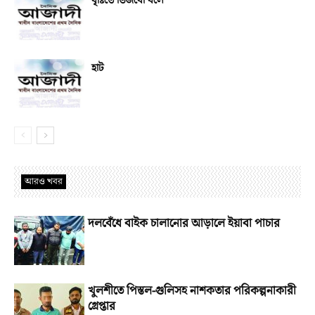
বৃষ্টিতে ভিজবো বলে
হাট
আরও খবর
দলবেঁধে বাইক চালানোর আড়ালে ইয়াবা পাচার
খুলশীতে পিস্তল-গুলিসহ নাশকতার পরিকল্পনাকারী
গ্রেপ্তার