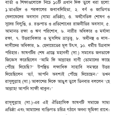
বার্তা ও শিক্ষাগুলোকে নিচে ১০টি প্রধান দিক তুলে ধরা হলো
:
১
.
তাওহিদ ও পরকালের জবাবদিহিতা
,
২
.
বর্ণ ও জাতিগত
ভেদাভেদের অবসান
(
সাম্য প্রতিষ্ঠা
),
৩
.
অর্থনৈতিক শোষণ ও
সুদের বিলুপ্তি
,
৪
.
রক্তপাত ও প্রতিশোধের রাজনীতির অবসান
,
৫
.
আমানত রক্ষা ও ঋণ পরিশোধ
,
৬
.
নারীর অধিকার ও মর্যাদা
রক্ষা
,
৭
.
উত্তরাধিকার ও মুসলিম ভ্রাতৃত্ব
,
৮
.
অধীনস্থ ও দাস
–
দাসীদের অধিকার
,
৯
.
হেদায়েতের মূল উৎস
,
১০
.
ধর্মীয় উগ্রবাদ
পরিহার। ভাষণটির শেষ প্রান্তে মহানবী
(
সা
.)
সমবেত জনতাকে
জিজ্ঞেস করেছিলেন ‘আমি কি আল্লাহর বাণী তোমাদের কাছে
পৌঁছে দিয়েছি
?’
উপস্থিত লক্ষাধিক সাহাবি সমস্বরে উত্তর
দিয়েছিলেন ‘হ্যাঁ
,
আপনি অবশ্যই পৌঁছে দিয়েছেন।’ তখন
রাসুলুল্লাহ
(
সা
.)
আকাশের দিকে আঙুল তুলে তিনবার বললেন ‘হে
আল্লাহ
!
আপনি সাক্ষী থাকুন।’
রাসূলুল্লাহ
(
সা
.)-
এর এই ঐতিহাসিক ভাষণটি সমাজে সাম্য
প্রতিষ্ঠা এবং আমাদের ব্যক্তিগত চরিত্র গঠনে অনন্য ভূমিকা রাখে।