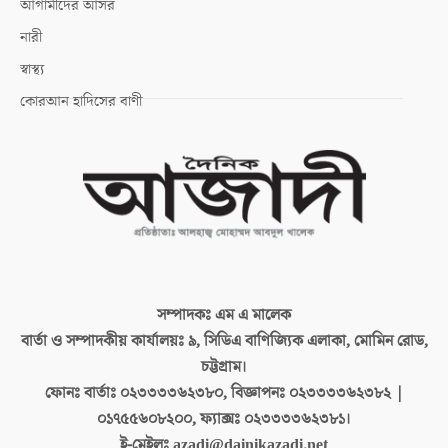
আগামীদের আসর
নারী
স্বাস্থ্য
কোরআন হাদিসের বাণী
সম্পাদকঃ
এম এ মালেক
বার্তা ও সম্পাদকীয় কার্যালয়ঃ
৯, সিডিএ বাণিজ্যিক এলাকা, মোমিন রোড,
চট্টগ্রাম।
ফোনঃ বার্তাঃ
০২৩৩৩৩৬২৩৮০, বিজ্ঞাপনঃ ০২৩৩৩৩৬২৩৮২ |
০১৭৫৫৬০৮২০০, ফ্যাক্সঃ ০২৩৩৩৩৬২৩৮১।
ই-মেইলঃ
azadi@dainikazadi.net