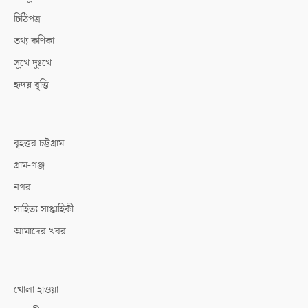
চিঠিপত্র
তথ্য কণিকা
সুখে দুঃখে
হৃদয় বৃত্তি
বৃহত্তর চট্টগ্রাম
গ্রাম-গঞ্জ
নগর
সাহিত্য সাপ্তাহিকী
আমাদের খবর
খোলা হাওয়া