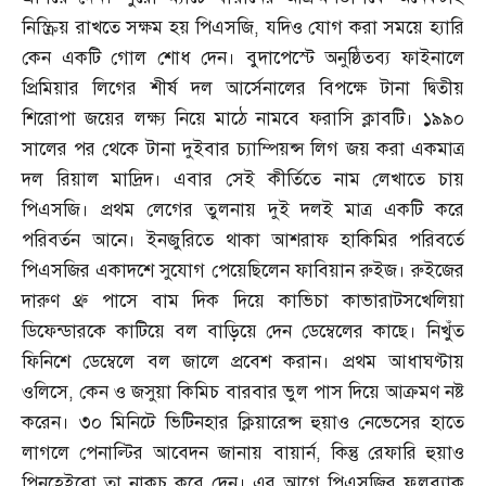
নিস্ক্রিয় রাখতে সক্ষম হয় পিএসজি
,
যদিও যোগ করা সময়ে হ্যারি
কেন একটি গোল শোধ দেন। বুদাপেস্টে অনুষ্ঠিতব্য ফাইনালে
প্রিমিয়ার লিগের শীর্ষ দল আর্সেনালের বিপক্ষে টানা দ্বিতীয়
শিরোপা জয়ের লক্ষ্য নিয়ে মাঠে নামবে ফরাসি ক্লাবটি। ১৯৯০
সালের পর থেকে টানা দুইবার চ্যাম্পিয়ন্স লিগ জয় করা একমাত্র
দল রিয়াল মাদ্রিদ। এবার সেই কীর্তিতে নাম লেখাতে চায়
পিএসজি। প্রথম লেগের তুলনায় দুই দলই মাত্র একটি করে
পরিবর্তন আনে। ইনজুরিতে থাকা আশরাফ হাকিমির পরিবর্তে
পিএসজির একাদশে সুযোগ পেয়েছিলেন ফাবিয়ান রুইজ। রুইজের
দারুণ থ্রু পাসে বাম দিক দিয়ে কাভিচা কাভারাটসখেলিয়া
ডিফেন্ডারকে কাটিয়ে বল বাড়িয়ে দেন ডেম্বেলের কাছে। নিখুঁত
ফিনিশে ডেম্বেলে বল জালে প্রবেশ করান। প্রথম আধাঘণ্টায়
ওলিসে
,
কেন ও জসুয়া কিমিচ বারবার ভুল পাস দিয়ে আক্রমণ নষ্ট
করেন। ৩০ মিনিটে ভিটিনহার ক্লিয়ারেন্স হুয়াও নেভেসের হাতে
লাগলে পেনাল্টির আবেদন জানায় বায়ার্ন
,
কিন্তু রেফারি হুয়াও
পিনহেইরো তা নাকচ করে দেন। এর আগে পিএসজির ফুলব্যাক