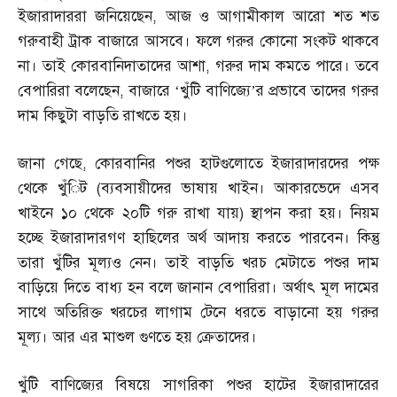
ইজারাদাররা জনিয়েছেন
,
আজ ও আগামীকাল আরো শত শত
গরুবাহী ট্রাক বাজারে আসবে। ফলে গরুর কোনো সংকট থাকবে
না। তাই কোরবানিদাতাদের আশা
,
গরুর দাম কমতে পারে। তবে
বেপারিরা বলেছেন
,
বাজারে ‘খুঁটি বাণিজ্যে’র প্রভাবে তাদের গরুর
দাম কিছুটা বাড়তি রাখতে হয়।
জানা গেছে
,
কোরবানির পশুর হাটগুলোতে ইজারাদারদের পক্ষ
থেকে খুঁিট
(
ব্যবসায়ীদের ভাষায় খাইন। আকারভেদে এসব
খাইনে ১০ থেকে ২০টি গরু রাখা যায়
)
স্থাপন করা হয়। নিয়ম
হচ্ছে ইজারাদারগণ হাছিলের অর্থ আদায় করতে পারবেন। কিন্তু
তারা খুঁটির মূল্যও নেন। তাই বাড়তি খরচ মেটাতে পশুর দাম
বাড়িয়ে দিতে বাধ্য হন বলে জানান বেপারিরা। অর্থাৎ মূল দামের
সাথে অতিরিক্ত খরচের লাগাম টেনে ধরতে বাড়ানো হয় গরুর
মূল্য। আর এর মাশুল গুণতে হয় ক্রেতাদের।
খুঁটি বাণিজ্যের বিষয়ে সাগরিকা পশুর হাটের ইজারাদারের