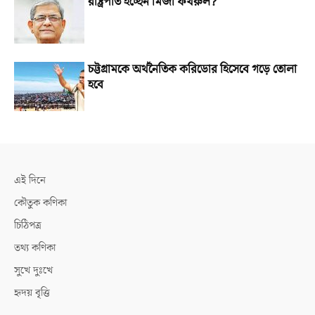
রাষ্ট্রপতি হচ্ছেন মির্জা ফখরুল?
চট্টগ্রামকে অর্থনৈতিক করিডোর হিসেবে গড়ে তোলা
হবে
এই দিনে
কৌতুক কণিকা
চিঠিপত্র
তথ্য কণিকা
সুখে দুঃখে
হৃদয় বৃত্তি