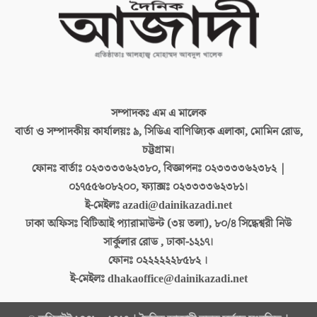
সম্পাদকঃ
এম এ মালেক
বার্তা ও সম্পাদকীয় কার্যালয়ঃ
৯, সিডিএ বাণিজ্যিক এলাকা, মোমিন রোড,
চট্টগ্রাম।
ফোনঃ বার্তাঃ
০২৩৩৩৩৬২৩৮০, বিজ্ঞাপনঃ ০২৩৩৩৩৬২৩৮২ |
০১৭৫৫৬০৮২০০, ফ্যাক্সঃ ০২৩৩৩৩৬২৩৮১।
ই-মেইলঃ
azadi@dainikazadi.net
ঢাকা অফিসঃ
বিটিআই প্যারামাউন্ট (৩য় তলা), ৮০/৪ সিদ্ধেশ্বরী নিউ
সার্কুলার রোড , ঢাকা-১২১৭।
ফোনঃ
০২২২২২২৮৫৮২ ।
ই-মেইলঃ
dhakaoffice@dainikazadi.net