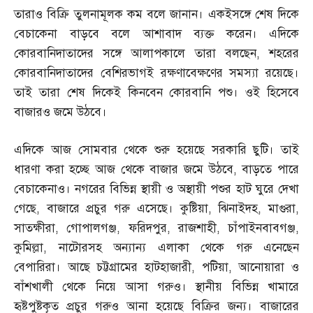
তারাও বিক্রি তুলনামূলক কম বলে জানান। একইসঙ্গে শেষ দিকে
বেচাকেনা বাড়বে বলে আশাবাদ ব্যক্ত করেন। এদিকে
কোরবানিদাতাদের সঙ্গে আলাপকালে তারা বলছেন
,
শহরের
কোরবানিদাতাদের বেশিরভাগই রক্ষণাবেক্ষণের সমস্যা রয়েছে।
তাই তারা শেষ দিকেই কিনবেন কোরবানি পশু। ওই হিসেবে
বাজারও জমে উঠবে।
এদিকে আজ সোমবার থেকে শুরু হয়েছে সরকারি ছুটি। তাই
ধারণা করা হচ্ছে আজ থেকে বাজার জমে উঠবে
,
বাড়তে পারে
বেচাকেনাও। নগরের বিভিন্ন স্থায়ী ও অস্থায়ী পশুর হাট ঘুরে দেখা
গেছে
,
বাজারে প্রচুর গরু এসেছে। কুষ্টিয়া
,
ঝিনাইদহ
,
মাগুরা
,
সাতক্ষীরা
,
গোপালগঞ্জ
,
ফরিদপুর
,
রাজশাহী
,
চাঁপাইনবাবগঞ্জ
,
কুমিল্লা
,
নাটোরসহ অন্যান্য এলাকা থেকে গরু এনেছেন
বেপারিরা। আছে চট্টগ্রামের হাটহাজারী
,
পটিয়া
,
আনোয়ারা ও
বাঁশখালী থেকে নিয়ে আসা গরুও। স্থানীয় বিভিন্ন খামারে
হৃষ্টপুষ্টকৃত প্রচুর গরুও আনা হয়েছে বিক্রির জন্য। বাজারের