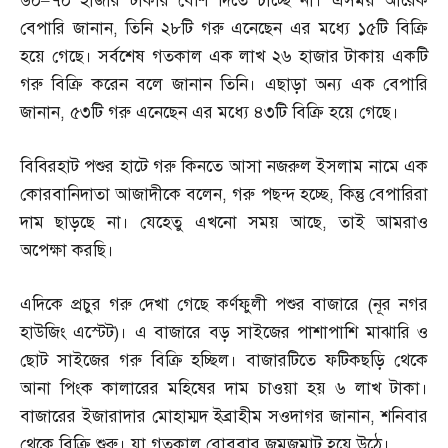
৬০
–
৭০ হাজার টাকার বেশি দিতে চাচ্ছে না। এসময় আরেক
বেপারি জানান
,
তিনি ২৮টি গরু এনেছেন এর মধ্যে ১৫টি বিক্রি
হয়ে গেছে। সর্বশেষ গতকাল এক লাখ ২৬ হাজার টাকায় একটি
গরু বিক্রি করেন বলে জানান তিনি। এছাড়া অন্য এক বেপারি
জানান
,
৫৩টি গরু এনেছেন এর মধ্যে ৪৩টি বিক্রি হয়ে গেছে।
বিবিরহাট পশুর হাটে গরু কিনতে আসা নজরুল ইসলাম নামে এক
কোরবানিদাতা আজাদীকে বলেন
,
গরু পছন্দ হচ্ছে
,
কিন্তু বেপারিরা
দাম ছাড়ছে না। যেহেতু এখনো সময় আছে
,
তাই আমরাও
অপেক্ষা করছি।
এদিকে প্রচুর গরু দেখা গেছে কর্ণফুলী পশুর বাজারে
(
নূর নগর
হাউজিং এস্টেট
)
। এ বাজারে বড় সাইজের পাশাপাশি মাঝারি ও
ছোট সাইজের গরু বিক্রি হচ্ছিল। বাজারটিতে ফটিকছড়ি থেকে
আনা পিংক কালারের মহিষের দাম চাওয়া হয় ৬ লাখ টাকা।
বাজারের ইজারাদার মোহাম্মদ ইব্রাহীম সওদাগর জানান
,
শনিবার
থেকে বিক্রি শুরু। যা গতকাল রোববার জমজমাট হয়ে উঠে।