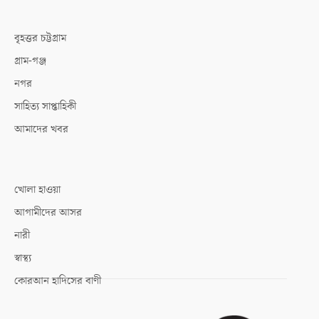
বৃহত্তর চট্টগ্রাম
গ্রাম-গঞ্জ
নগর
সাহিত্য সাপ্তাহিকী
আমাদের খবর
খোলা হাওয়া
আগামীদের আসর
নারী
স্বাস্থ্য
কোরআন হাদিসের বাণী