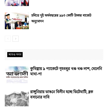
চবিতে দুই অর্থবছরের ৯৯৩ কোটি টাকার বাজেট
অনুমোদন
আরও খবর
কুমিল্লায় ৯ প্যাকেটে গৃহবধূর খণ্ড খণ্ড লাশ, মেলেনি
মাথা-পা
রাঙ্গুনিয়ায় ভাঙনে বিলীন হচ্ছে ভিটেমাটি, ব্লক
বসানোর দাবি