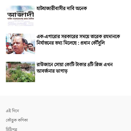
হাটহাজারীবাসীর দাবি অনেক
এক-এগারোর সরকারের সময়ে তারেক রহমানকে
নির্যাতনের তথ্য মিলেছে : প্রধান কৌঁসুলি
রাউজানে সোয়া কোটি টাকার ৪টি ব্রিজ এখন
আবর্জনার ভাগাড়
এই দিনে
কৌতুক কণিকা
চিঠিপত্র