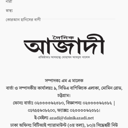
নারী
স্বাস্থ্য
কোরআন হাদিসের বাণী
সম্পাদকঃ
এম এ মালেক
বার্তা ও সম্পাদকীয় কার্যালয়ঃ
৯, সিডিএ বাণিজ্যিক এলাকা, মোমিন রোড,
চট্টগ্রাম।
ফোনঃ বার্তাঃ
০২৩৩৩৩৬২৩৮০, বিজ্ঞাপনঃ ০২৩৩৩৩৬২৩৮২ |
০১৭৫৫৬০৮২০০, ফ্যাক্সঃ ০২৩৩৩৩৬২৩৮১।
ই-মেইলঃ
azadi@dainikazadi.net
ঢাকা অফিসঃ
বিটিআই প্যারামাউন্ট (৩য় তলা), ৮০/৪ সিদ্ধেশ্বরী নিউ