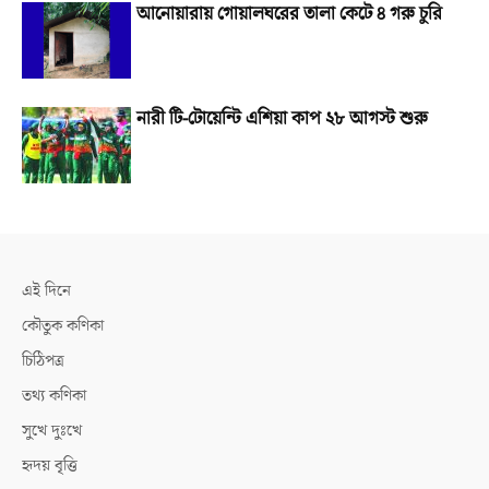
আনোয়ারায় গোয়ালঘরের তালা কেটে ৪ গরু চুরি
নারী টি-টোয়েন্টি এশিয়া কাপ ২৮ আগস্ট শুরু
এই দিনে
কৌতুক কণিকা
চিঠিপত্র
তথ্য কণিকা
সুখে দুঃখে
হৃদয় বৃত্তি