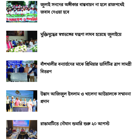
জুলাই সনদের অঙ্গীকার বাস্তবায়ন না হলে রাজপথেই
জবাব দেওয়া হবে
মুক্তিযুদ্ধের স্বপ্নভঙ্গের যন্ত্রণা লাঘব হয়েছে জুলাইয়ে
বাঁশখালীর বন্যার্তদের মাঝে প্রিমিয়ার ভার্সিটির ত্রাণ সামগ্রী
বিতরণ
উস্তাদ আজিজুল ইসলাম ও খালেদা আউয়ালকে সম্মাননা
প্রদান
রাঙামাটিতে নৌযান শুমারি শুরু ২০ আগস্ট