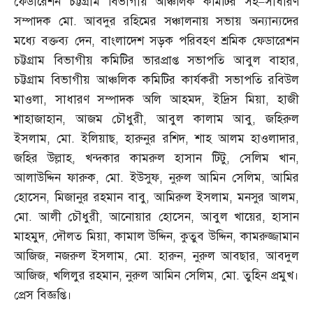
ফেডারেশন চট্টগ্রাম বিভাগীয় আঞ্চলিক কমিটির সহ
–
সাধারণ
সম্পাদক মো
.
আবদুর রহিমের সঞ্চালনায় সভায় অন্যান্যদের
মধ্যে বক্তব্য দেন
,
বাংলাদেশ সড়ক পরিবহণ শ্রমিক ফেডারেশন
চট্টগ্রাম বিভাগীয় কমিটির ভারপ্রাপ্ত সভাপতি আবুল বাহার
,
চট্টগ্রাম বিভাগীয় আঞ্চলিক কমিটির কার্যকরী সভাপতি রবিউল
মাওলা
,
সাধারণ সম্পাদক অলি আহমদ
,
ইদ্রিস মিয়া
,
হাজী
শাহাজাহান
,
আজম চৌধুরী
,
আবুল কালাম আবু
,
জহিরুল
ইসলাম
,
মো
.
ইলিয়াছ
,
হারুনুর রশিদ
,
শাহ আলম হাওলাদার
,
জহির উল্লাহ
,
খন্দকার কামরুল হাসান টিটু
,
সেলিম খান
,
আলাউদ্দিন ফারুক
,
মো
.
ইউসুফ
,
নুরুল আমিন সেলিম
,
আমির
হোসেন
,
মিজানুর রহমান বাবু
,
আমিরুল ইসলাম
,
মনসুর আলম
,
মো
.
আলী চৌধুরী
,
আনোয়ার হোসেন
,
আবুল খায়ের
,
হাসান
মাহমুদ
,
দৌলত মিয়া
,
কামাল উদ্দিন
,
কুতুব উদ্দিন
,
কামরুজ্জামান
আজিজ
,
নজরুল ইসলাম
,
মো
.
হারুন
,
নুরুল আবছার
,
আবদুল
আজিজ
,
খলিলুর রহমান
,
নুরুল আমিন সেলিম
,
মো
.
তুহিন প্রমুখ।
প্রেস বিজ্ঞপ্তি।