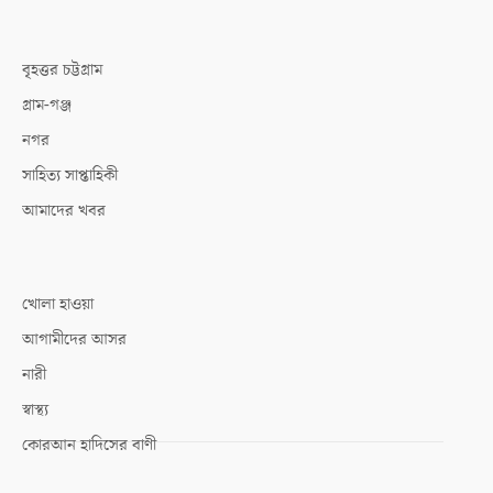
বৃহত্তর চট্টগ্রাম
গ্রাম-গঞ্জ
নগর
সাহিত্য সাপ্তাহিকী
আমাদের খবর
খোলা হাওয়া
আগামীদের আসর
নারী
স্বাস্থ্য
কোরআন হাদিসের বাণী