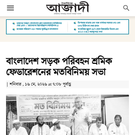
বাংলাদেশ সড়ক পরিবহন শ্রমিক
ফেডারেশনের মতবিনিময় সভা
| শনিবার , ১৬ মে, ২০২৬ at ৭:০৮ পূর্বাহ্ণ