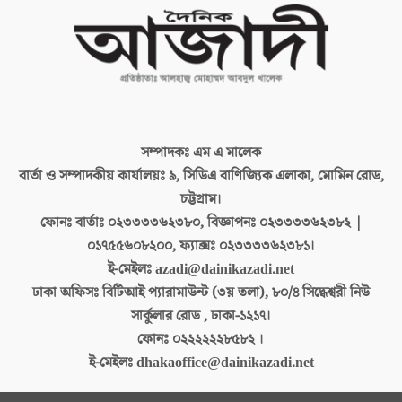
সম্পাদকঃ
এম এ মালেক
বার্তা ও সম্পাদকীয় কার্যালয়ঃ
৯, সিডিএ বাণিজ্যিক এলাকা, মোমিন রোড,
চট্টগ্রাম।
ফোনঃ বার্তাঃ
০২৩৩৩৩৬২৩৮০, বিজ্ঞাপনঃ ০২৩৩৩৩৬২৩৮২ |
০১৭৫৫৬০৮২০০, ফ্যাক্সঃ ০২৩৩৩৩৬২৩৮১।
ই-মেইলঃ
azadi@dainikazadi.net
ঢাকা অফিসঃ
বিটিআই প্যারামাউন্ট (৩য় তলা), ৮০/৪ সিদ্ধেশ্বরী নিউ
সার্কুলার রোড , ঢাকা-১২১৭।
ফোনঃ
০২২২২২২৮৫৮২ ।
ই-মেইলঃ
dhakaoffice@dainikazadi.net