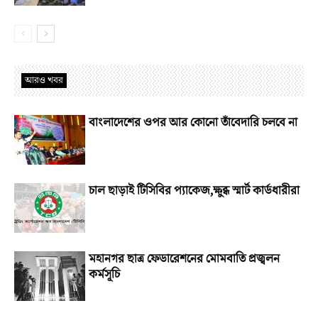
আরও খবর
বাংলাদেশের ওপর আর কোনো তাঁবেদারি চলবে না
চাল ছাড়াই টিসিবির প্যাকেজ,ক্ষুব্ধ স্মার্ট কার্ডধারীরা
মহানগর ছাত্র ফেডারেশনের মোমবাতি প্রজ্বলন
কর্মসূচি