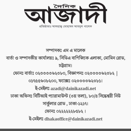
সম্পাদকঃ
এম এ মালেক
বার্তা ও সম্পাদকীয় কার্যালয়ঃ
৯, সিডিএ বাণিজ্যিক এলাকা, মোমিন রোড,
চট্টগ্রাম।
ফোনঃ বার্তাঃ
০২৩৩৩৩৬২৩৮০, বিজ্ঞাপনঃ ০২৩৩৩৩৬২৩৮২ |
০১৭৫৫৬০৮২০০, ফ্যাক্সঃ ০২৩৩৩৩৬২৩৮১।
ই-মেইলঃ
azadi@dainikazadi.net
ঢাকা অফিসঃ
বিটিআই প্যারামাউন্ট (৩য় তলা), ৮০/৪ সিদ্ধেশ্বরী নিউ
সার্কুলার রোড , ঢাকা-১২১৭।
ফোনঃ
০২২২২২২৮৫৮২ ।
ই-মেইলঃ
dhakaoffice@dainikazadi.net