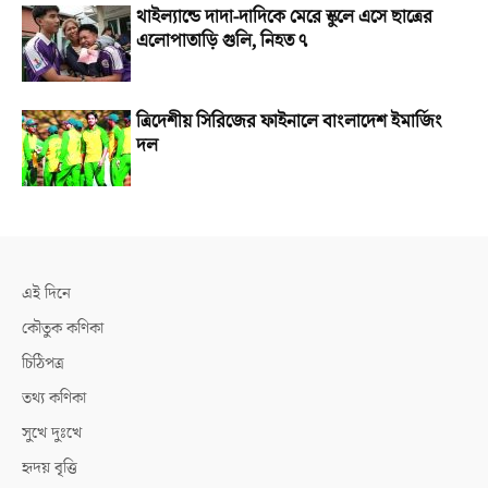
থাইল্যান্ডে দাদা-দাদিকে মেরে স্কুলে এসে ছাত্রের
এলোপাতাড়ি গুলি, নিহত ৭
ত্রিদেশীয় সিরিজের ফাইনালে বাংলাদেশ ইমার্জিং
দল
এই দিনে
কৌতুক কণিকা
চিঠিপত্র
তথ্য কণিকা
সুখে দুঃখে
হৃদয় বৃত্তি