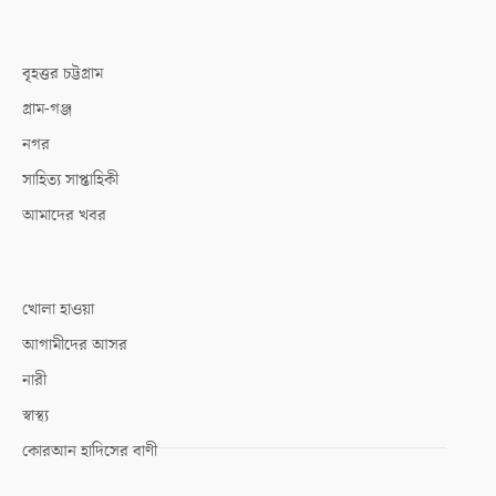
বৃহত্তর চট্টগ্রাম
গ্রাম-গঞ্জ
নগর
সাহিত্য সাপ্তাহিকী
আমাদের খবর
খোলা হাওয়া
আগামীদের আসর
নারী
স্বাস্থ্য
কোরআন হাদিসের বাণী