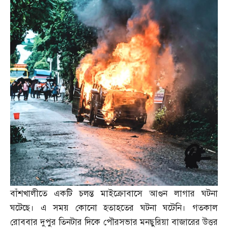
বাঁশখালীতে একটি চলন্ত মাইক্রোবাসে আগুন লাগার ঘটনা
ঘটেছে। এ সময় কোনো হতাহতের ঘটনা ঘটেনি। গতকাল
রোববার দুপুর তিনটার দিকে পৌরসভার মনছুরিয়া বাজারের উত্তর