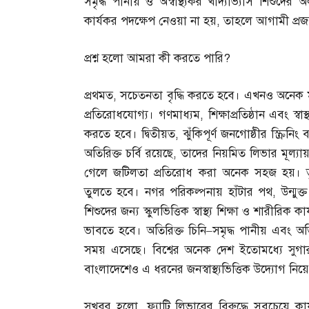
সমৃদ্ধ পানীয় ও অস্বাস্থ্যকর খাদ্যাভ্যাস শিশুদ
কার্যকর পদক্ষেপ নেওয়া না হয়
,
তাহলে আগামী প্রজন
প্রশ্ন হলো আমরা কী করতে পারি
?
প্রথমত
,
সচেতনতা বৃদ্ধি করতে হবে। এখনও অনেক ম
প্রতিরোধযোগ্য। গণমাধ্যম
,
শিক্ষাপ্রতিষ্ঠান এবং স
করতে হবে। দ্বিতীয়ত
,
ঝুঁকিপূর্ণ জনগোষ্ঠীর স্ক্রি
অতিরিক্ত চর্বি রয়েছে
,
তাদের নিয়মিত লিভার মূল্যা
গেলে জটিলতা প্রতিরোধ করা অনেক সহজ হয়। 
তুলতে হবে। নগর পরিকল্পনায় হাঁটার পথ
,
উন্মু
শিশুদের জন্য স্কুলভিত্তিক স্বাস্থ্য শিক্ষা ও শারীরিক
ভাবতে হবে। অতিরিক্ত চিনি
–
সমৃদ্ধ পানীয় এবং অতিপ
সময় এসেছে। বিশ্বের অনেক দেশ ইতোমধ্যে সুগা
বাংলাদেশেও এ ধরনের জনস্বাস্থ্যভিত্তিক উদ্যোগ ন
সুখবর হলো
,
ফ্যাটি লিভারের বিরুদ্ধে সবচেয়ে