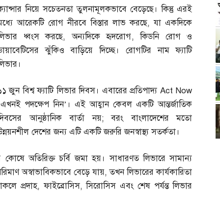
ক্যান্সার নিয়ে সচেতনতা তুলনামূলকভাবে বেড়েছে। কিন্তু এরই
মধ্যে আরেকটি রোগ নীরবে বিস্তার লাভ করছে
,
যা একদিকে
লিভার ধ্বংস করছে
,
অন্যদিকে হৃদরোগ
,
কিডনি রোগ ও
ডায়াবেটিসের ঝুঁকিও বাড়িয়ে দিচ্ছে। রোগটির নাম ফ্যাটি
লিভার।
১১ জুন বিশ্ব ফ্যাটি লিভার দিবস। এবারের প্রতিপাদ্য Act Now
‘এখনই পদক্ষেপ নিন’। এই আহ্বান কেবল একটি আন্তর্জাতিক
দিবসের আনুষ্ঠানিক বার্তা নয়
;
বরং বাংলাদেশের মতো
উন্নয়নশীল দেশের জন্য এটি একটি জরুরি জনস্বাস্থ্য সতর্কতা।
র কোষে অতিরিক্ত চর্বি জমা হয়। সাধারণত লিভারে সামান্য
র পরিমাণ অস্বাভাবিকভাবে বেড়ে যায়
,
তখন লিভারের কার্যকারিতা
াকলে প্রদাহ
,
ফাইব্রোসিস
,
সিরোসিস এবং শেষ পর্যন্ত লিভার