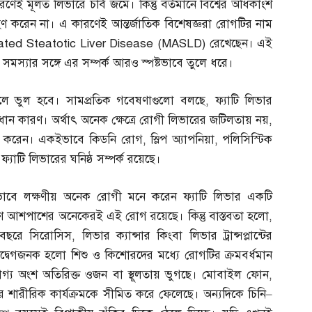
রণেই মূলত লিভারে চর্বি জমে। কিন্তু বর্তমানে বিশ্বের অধিকাংশ
ণ করেন না। এ কারণেই আন্তর্জাতিক বিশেষজ্ঞরা রোগটির নাম
iated Steatotic Liver Disease
(
MASLD
)
রেখেছেন। এই
মস্যার সঙ্গে এর সম্পর্ক আরও স্পষ্টভাবে তুলে ধরে।
খলে ভুল হবে। সামপ্রতিক গবেষণাগুলো বলছে
,
ফ্যাটি লিভার
্রধান কারণ। অর্থাৎ অনেক ক্ষেত্রে রোগী লিভারের জটিলতায় নয়
,
্যুবরণ করেন। একইভাবে কিডনি রোগ
,
স্লিপ অ্যাপনিয়া
,
পলিসিস্টিক
ফ্যাটি লিভারের ঘনিষ্ঠ সম্পর্ক রয়েছে।
াবে লক্ষণীয় অনেক রোগী মনে করেন ফ্যাটি লিভার একটি
ণ আশপাশের অনেকেরই এই রোগ রয়েছে। কিন্তু বাস্তবতা হলো
,
 বছরে সিরোসিস
,
লিভার ক্যান্সার কিংবা লিভার ট্রান্সপ্লান্টের
্বেগজনক হলো শিশু ও কিশোরদের মধ্যে রোগটির ক্রমবর্ধমান
েখযোগ্য অংশ অতিরিক্ত ওজন বা স্থূলতায় ভুগছে। মোবাইল ফোন
,
শারীরিক কার্যক্রমকে সীমিত করে ফেলেছে। অন্যদিকে চিনি
–