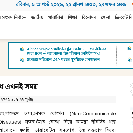
রবিবার
,
৯ আগস্ট ২০২৬
,
২৫ শ্রাবণ ১৪৩৩
,
২৪ সফর ১৪৪৮
 সংসদ নির্বাচন
জাতীয়
সারাবিশ্ব
শিক্ষা
বিনোদন
খেলা
ক্রিকেট বি
রোধে এখনই সময়
২৬ at ৬:২২ পূর্বাহ্ণ
বাংলাদেশে অসংক্রামক রোগের
(Non-Communicable
Diseases
)
ক্রমবর্ধমান বোঝা নিয়ে আমরা দীর্ঘদিন ধরে
আলোচনা করছি। ডায়াবেটিস
,
হৃদরোগ
,
উচ্চ রক্তচাপ কিংবা