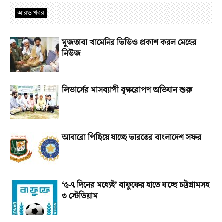
আরও খবর
মুজতাবা খামেনির ভিডিও প্রকাশ করল মেহের
নিউজ
লিডার্সের মাসব্যাপী বৃক্ষরোপণ অভিযান শুরু
আবারো পিছিয়ে যাচ্ছে ভারতের বাংলাদেশ সফর
‘৫-৭ দিনের মধ্যেই’ বাফুফের হাতে যাচ্ছে চট্টগ্রামসহ
৩ স্টেডিয়াম