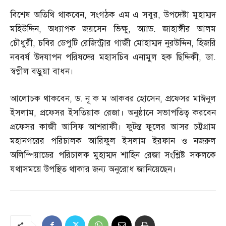
বিশেষ অতিথি থাকবেন
,
সংগঠক এম এ সবুর
,
উপদেষ্টা মুহাম্মদ
মহিউদ্দিন
,
অধ্যাপক জয়সেন ভিক্ষু
,
অ্যাড
.
জাহাঙ্গীর আলম
চৌধুরী
,
চবির ডেপুটি রেজিস্ট্রার গাজী মোহাম্মদ নুরউদ্দিন
,
হিজরি
নববর্ষ উদযাপন পরিষদের মহাসচিব এনামুল হক ছিদ্দিকী
,
ডা
.
স্বপ্নীল বড়ুয়া বাধন।
আলোচক থাকবেন
,
ড
.
নূ ক ম আকবর হোসেন
,
প্রফেসর মাঈনুল
ইসলাম
,
প্রফেসর ইসতিয়াক রেজা। অনুষ্ঠানে সভাপতিত্ব করবেন
প্রফেসর কাজী আসিফ আশরাফী। ফুটন্ত ফুলের আসর চট্টগ্রাম
মহানগরের পরিচালক আরিফুল ইসলাম ইরফান ও নজরুল
অলিম্পিয়াডের পরিচালক মুহাম্মদ শাহিন রেজা সংশ্লিষ্ট সকলকে
যথাসময়ে উপস্থিত থাকার জন্য অনুরোধ জানিয়েছেন।