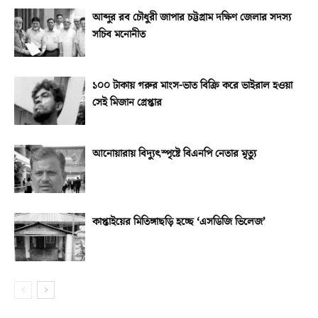
আব্দুর রব চৌধুরী জাপার চট্টগ্রাম দক্ষিণ জেলার সদস্য
সচিব মনোনীত
১০০ টাকায় গরুর মাংস-ভাত বিক্রি করে ভাইরাল হওয়া
সেই মিজান গ্রেপ্তার
আনোয়ারায় বিদ্যুৎস্পৃষ্টে বিএনপি নেতার মৃত্যু
কাপ্তাইয়ের মিতিঙ্গাছড়ি হচ্ছে ‘এসডিজি ভিলেজ’