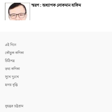
স্মরণ : অধ্যাপক লোকমান হাকিম
এই দিনে
কৌতুক কণিকা
চিঠিপত্র
তথ্য কণিকা
সুখে দুঃখে
হৃদয় বৃত্তি
বৃহত্তর চট্টগ্রাম