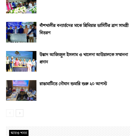
বাঁশখালীর বন্যার্তদের মাঝে প্রিমিয়ার ভার্সিটির ত্রাণ সামগ্রী
বিতরণ
উস্তাদ আজিজুল ইসলাম ও খালেদা আউয়ালকে সম্মাননা
প্রদান
রাঙামাটিতে নৌযান শুমারি শুরু ২০ আগস্ট
আরও খবর