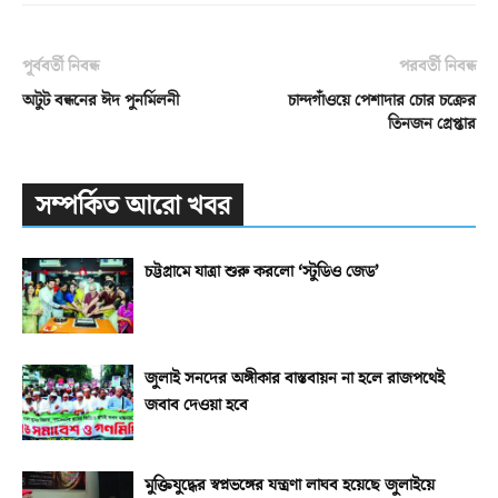
পূর্ববর্তী নিবন্ধ
পরবর্তী নিবন্ধ
অটুট বন্ধনের ঈদ পুনর্মিলনী
চান্দগাঁওয়ে পেশাদার চোর চক্রের
তিনজন গ্রেপ্তার
সম্পর্কিত আরো খবর
চট্টগ্রামে যাত্রা শুরু করলো ‘স্টুডিও জেড’
জুলাই সনদের অঙ্গীকার বাস্তবায়ন না হলে রাজপথেই
জবাব দেওয়া হবে
মুক্তিযুদ্ধের স্বপ্নভঙ্গের যন্ত্রণা লাঘব হয়েছে জুলাইয়ে