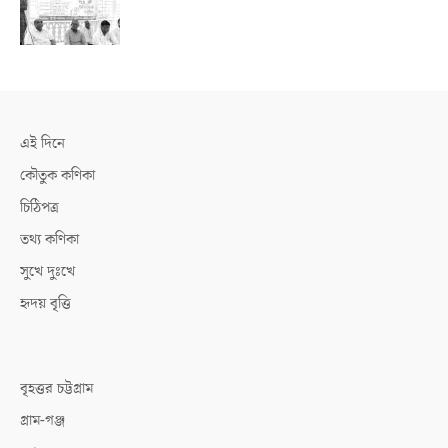
এই দিনে
কৌতুক কণিকা
চিঠিপত্র
তথ্য কণিকা
সুখে দুঃখে
হৃদয় বৃত্তি
বৃহত্তর চট্টগ্রাম
গ্রাম-গঞ্জ