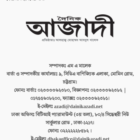
সম্পাদকঃ
এম এ মালেক
বার্তা ও সম্পাদকীয় কার্যালয়ঃ
৯, সিডিএ বাণিজ্যিক এলাকা, মোমিন রোড,
চট্টগ্রাম।
ফোনঃ বার্তাঃ
০২৩৩৩৩৬২৩৮০, বিজ্ঞাপনঃ ০২৩৩৩৩৬২৩৮২ |
০১৭৫৫৬০৮২০০, ফ্যাক্সঃ ০২৩৩৩৩৬২৩৮১।
ই-মেইলঃ
azadi@dainikazadi.net
ঢাকা অফিসঃ
বিটিআই প্যারামাউন্ট (৩য় তলা), ৮০/৪ সিদ্ধেশ্বরী নিউ
সার্কুলার রোড , ঢাকা-১২১৭।
ফোনঃ
০২২২২২২৮৫৮২ ।
ই-মেইলঃ
dhakaoffice@dainikazadi.net