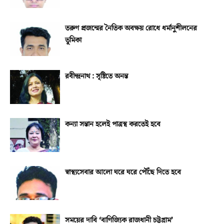
তরুণ প্রজন্মের নৈতিক অবক্ষয় রোধে ধর্মানুশীলনের
ভূমিকা
রবীন্দ্রনাথ : সৃষ্টিতে অনন্ত
কন্যা সন্তান হলেই পাত্রস্থ করতেই হবে
স্বাস্থ্যসেবার আলো ঘরে ঘরে পৌঁছে দিতে হবে
সময়ের দাবি ‘বাণিজ্যিক রাজধানী চট্টগ্রাম’