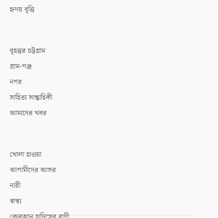
হৃদয় বৃত্তি
বৃহত্তর চট্টগ্রাম
গ্রাম-গঞ্জ
নগর
সাহিত্য সাপ্তাহিকী
আমাদের খবর
খোলা হাওয়া
আগামীদের আসর
নারী
স্বাস্থ্য
কোরআন হাদিসের বাণী