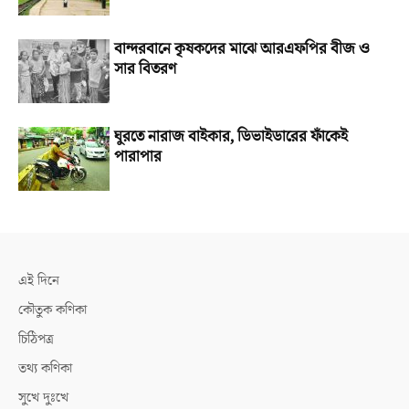
বান্দরবানে কৃষকদের মাঝে আরএফপির বীজ ও
সার বিতরণ
ঘুরতে নারাজ বাইকার, ডিভাইডারের ফাঁকেই
পারাপার
এই দিনে
কৌতুক কণিকা
চিঠিপত্র
তথ্য কণিকা
সুখে দুঃখে