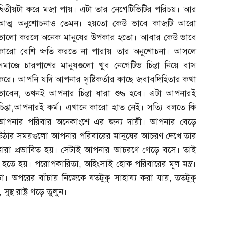
দ্বিতীয়টা করে মজা পায়। এটা তার নেগেটিভিটির পরিচয়। আর
আত্ম অনুশোচনাও তেমন। হয়তো কেউ ভাবে কাজটি আরো
ভালো করলে অনেক মানুষের উপকার হতো। আবার কেউ ভাবে
কারো বেশি ক্ষতি করতে না পারায় তার অনুশোচনা। আসলে
সমাজে চারপাশের মানুষগুলো খুব নেগেটিভ চিন্তা নিয়ে বাস
করে। আপনি যদি আপনার সৃষ্টিকর্তার কাছে জবাবদিহিতার কথা
ভাবেন
,
তখনই আপনার চিন্তা ধারা শুদ্ধ হবে। এটা আপনারই
িন্তা
,
আপনারই কর্ম। এখানে কারো হাত নেই। সত্যি বলতে কি
আপনার পরিবার অনেকাংশে এর জন্য দায়ী। আপনার বেড়ে
উঠার সময়গুলো আপনার পরিবারের মানুষের আচরণ দেখে তার
দ্বারা প্রভাবিত হয়। সেটাই আপনার আচরণে গেড়ে বসে। তাই
 হতে হয়। পরোপকারিতা
,
অহিংসাই হোক পরিবারের মূল মন্ত্র।
চা। অপরের বাঁচায় নিজেকে যতটুকু সাহায্য করা যায়
,
ততটুকু
,
সুস্থ রাষ্ট্র গড়ে তুলুন।