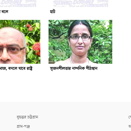
ো বলে
হাট
জ, বদলে যাবে রাষ্ট্র
সৃজনশীলতার নান্দনিক পীঠস্থান
বৃহত্তর চট্টগ্রাম
খ
গ্রাম-গঞ্জ
আ