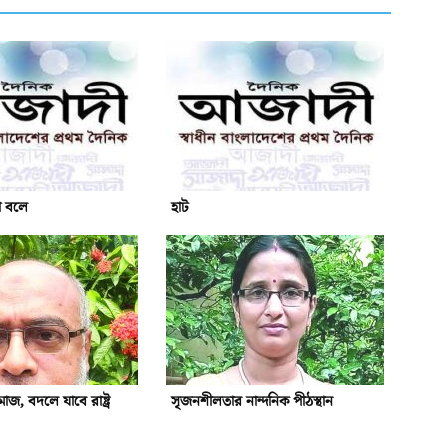
ো বলে
হাট
জ, বদলে যাবে রাষ্ট্র
সৃজনশীলতার নান্দনিক পীঠস্থান