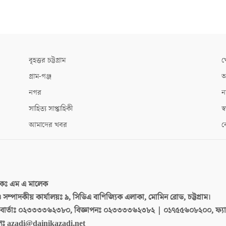
বৃহত্তর চট্টগ্রাম
খ
গ্রাম-গঞ্জ
আ
নগর
ন
সাহিত্য সাপ্তাহিকী
স্ব
আমাদের খবর
ক
দকঃ
এম এ মালেক
 ও সম্পাদকীয় কার্যালয়ঃ
৯, সিডিএ বাণিজ্যিক এলাকা, মোমিন রোড, চট্টগ্রাম।
ার্তাঃ
০২৩৩৩৩৬২৩৮০, বিজ্ঞাপনঃ ০২৩৩৩৩৬২৩৮২ | ০১৭৫৫৬০৮২০০, ফ্য
লঃ
azadi@dainikazadi.net