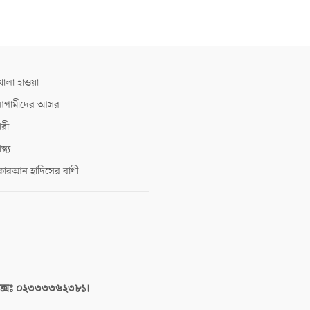
োলা হাওয়া
গামীদের আসর
ারী
াস্থ্য
োরআন হাদিসের বাণী
াক্সঃ ০২৩৩৩৩৬২৩৮১।