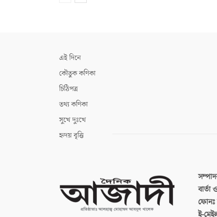
এই দিনে
কৌতুক কণিকা
চিঠিপত্র
তথ্য কণিকা
সুখে দুঃখে
হৃদয় বৃত্তি
সম্পা
বার্তা
ফোনঃ ব
ই-মেই