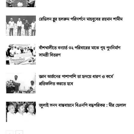
রেডিসন ব্লুর হলরুম পরিদর্শনে মাহবুবের রহমান শামীম
বাঁশখালীতে বন্যার্ত ৩২ পরিবারের মাঝে গৃহ পুননির্মাণ
সামগ্রী বিতরণ
জ্ঞান অর্জনের পাশাপাশি তা হৃদয়ে ধারণ ও কর্মে
প্রতিফলিত করতে হবে
জুলাই সনদ বাস্তবায়নে বিএনপি বদ্ধপরিকর : মীর হেলাল