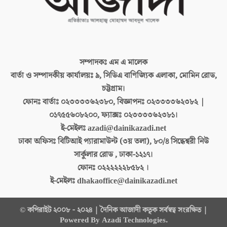
সম্পাদকঃ
এম এ মালেক
বার্তা ও সম্পাদকীয় কার্যালয়ঃ
৯, সিডিএ বাণিজ্যিক এলাকা, মোমিন রোড,
চট্টগ্রাম।
ফোনঃ বার্তাঃ
০২৩৩৩৩৬২৩৮০, বিজ্ঞাপনঃ ০২৩৩৩৩৬২৩৮২ |
০১৭৫৫৬০৮২০০, ফ্যাক্সঃ ০২৩৩৩৩৬২৩৮১।
ই-মেইলঃ
azadi@dainikazadi.net
ঢাকা অফিসঃ
বিটিআই প্যারামাউন্ট (৩য় তলা), ৮০/৪ সিদ্ধেশ্বরী নিউ
সার্কুলার রোড , ঢাকা-১২১৭।
ফোনঃ
০২২২২২২৮৫৮২ ।
ই-মেইলঃ
dhakaoffice@dainikazadi.net
© কপিরাইট ২০০৮ - ২০২৪ | দৈনিক আজাদী কতৃক সর্বস্বত্ব সংরক্ষিত |
Powered By Azadi Technologies.