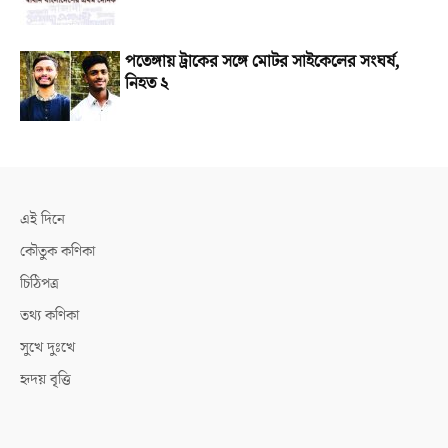
পতেঙ্গায় ট্রাকের সঙ্গে মোটর সাইকেলের সংঘর্ষ,
নিহত ২
এই দিনে
কৌতুক কণিকা
চিঠিপত্র
তথ্য কণিকা
সুখে দুঃখে
হৃদয় বৃত্তি