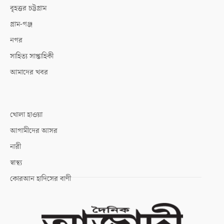
বৃহত্তর চট্টগ্রাম
গ্রাম-গঞ্জ
নগর
সাহিত্য সাপ্তাহিকী
আমাদের খবর
খোলা হাওয়া
আগামীদের আসর
নারী
স্বাস্থ্য
কোরআন হাদিসের বাণী