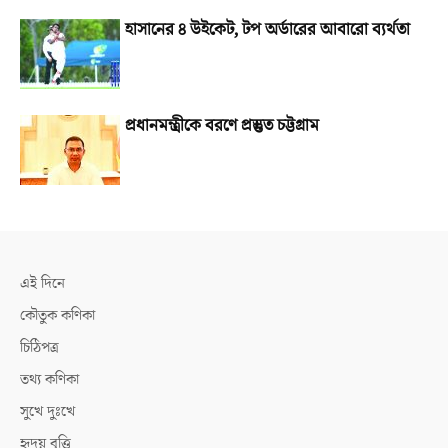
হাসানের ৪ উইকেট, টপ অর্ডারের আবারো ব্যর্থতা
প্রধানমন্ত্রীকে বরণে প্রস্তুত চট্টগ্রাম
এই দিনে
কৌতুক কণিকা
চিঠিপত্র
তথ্য কণিকা
সুখে দুঃখে
হৃদয় বৃত্তি