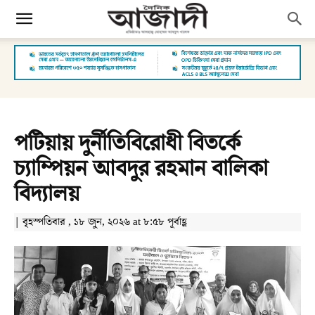
পটিয়ায় দুর্নীতিবিরোধী বিতর্কে
চ্যাম্পিয়ন আবদুর রহমান বালিকা
বিদ্যালয়
| বৃহস্পতিবার , ১৮ জুন, ২০২৬ at ৮:৫৮ পূর্বাহ্ণ