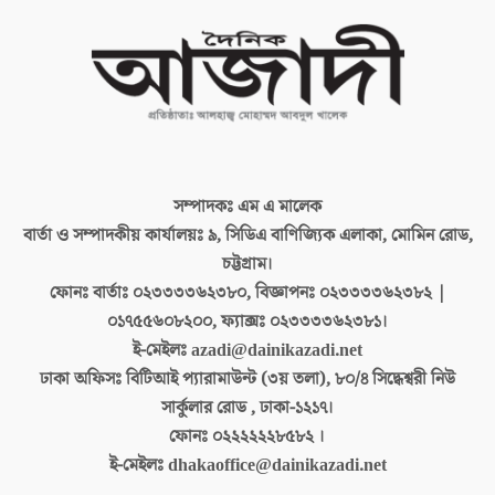
সম্পাদকঃ
এম এ মালেক
বার্তা ও সম্পাদকীয় কার্যালয়ঃ
৯, সিডিএ বাণিজ্যিক এলাকা, মোমিন রোড,
চট্টগ্রাম।
ফোনঃ বার্তাঃ
০২৩৩৩৩৬২৩৮০, বিজ্ঞাপনঃ ০২৩৩৩৩৬২৩৮২ |
০১৭৫৫৬০৮২০০, ফ্যাক্সঃ ০২৩৩৩৩৬২৩৮১।
ই-মেইলঃ
azadi@dainikazadi.net
ঢাকা অফিসঃ
বিটিআই প্যারামাউন্ট (৩য় তলা), ৮০/৪ সিদ্ধেশ্বরী নিউ
সার্কুলার রোড , ঢাকা-১২১৭।
ফোনঃ
০২২২২২২৮৫৮২ ।
ই-মেইলঃ
dhakaoffice@dainikazadi.net