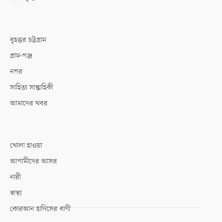
বৃহত্তর চট্টগ্রাম
গ্রাম-গঞ্জ
নগর
সাহিত্য সাপ্তাহিকী
আমাদের খবর
খোলা হাওয়া
আগামীদের আসর
নারী
স্বাস্থ্য
কোরআন হাদিসের বাণী