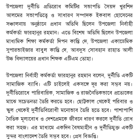
উপজেলা দুর্নীতি প্রতিরোধ কমিটির সভাপতি সৈয়দ খুরশিদ
আলমের সভাপতিত্বে ও সাধারণ সম্পাদক ইকবাল হোসেনের
সঞ্চালনায় অনুষ্ঠানে প্রধান অতিথি ছিলেন উপজেলা নির্বাহী
কর্মকর্তা ফারহানুর রহমান। এতে বিশেষ অতিথি ছিলেন উপজেলা
মাধ্যমিক শিক্ষা কর্মকর্তা দিপন কান্তি দে
,
উপজেলা একাডেমিক
সুপারভাইজার বাবুল কান্তি দে
,
আবদুস সোবহান রাহাত আলী
উচ্চ বিদ্যালয়ের প্রধান শিক্ষক এটিএম তোহা।
উপজেলা নির্বাহী কর্মকর্তা ফারহানুর রহমান বলেন
,
দুর্নীতি একটি
সামাজিক ব্যাধি। এটি চাইলেই একসঙ্গে দূর করা সম্ভব নয়।
দুর্নীতিরোধে পারিবারিক
,
সামাজিক ও রাজনৈতিকভাবে প্রত্যেকের
মাঝে সচেতনতা তৈরি করতে হবে। ছোট্টকাল থেকেই পরিবার ও
স্কুল থেকেই দুর্নীতিবিরোধী মনোভাব তৈরি হতে হবে। পাশাপাশি
নৈতিক মূল্যবোধ ও দেশপ্রেমকে জীবনে ধারণ করলে দুর্নীতি রোধ
করা সহজ। এর মাধ্যমে একদিন বৈষম্যহীন ও দুর্নীতিমুক্ত একটি
সুন্দর বাংলাদেশ তৈরি সম্ভব হবে। প্রেস বিজ্ঞপ্তি।