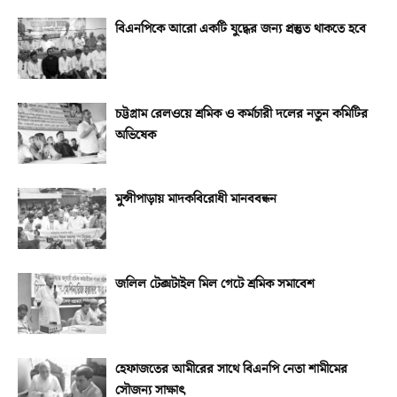
বিএনপিকে আরো একটি যুদ্ধের জন্য প্রস্তুত থাকতে হবে
চট্টগ্রাম রেলওয়ে শ্রমিক ও কর্মচারী দলের নতুন কমিটির
অভিষেক
মুন্সীপাড়ায় মাদকবিরোধী মানববন্ধন
জলিল টেক্সটাইল মিল গেটে শ্রমিক সমাবেশ
হেফাজতের আমীরের সাথে বিএনপি নেতা শামীমের
সৌজন্য সাক্ষাৎ