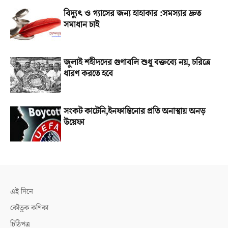
বিদ্যুৎ ও গ্যাসের জন্য হাহাকার :সমস্যার দ্রুত
সমাধান চাই
জুলাই শহীদদের গুণাবলি শুধু বক্তব্যে নয়, চরিত্রে
ধারণ করতে হবে
সংকট কাটেনি,ইনফান্তিনোর প্রতি অনাস্থায় অনড়
উয়েফা
এই দিনে
কৌতুক কণিকা
চিঠিপত্র