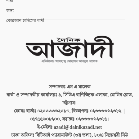
নারী
স্বাস্থ্য
কোরআন হাদিসের বাণী
সম্পাদকঃ
এম এ মালেক
বার্তা ও সম্পাদকীয় কার্যালয়ঃ
৯, সিডিএ বাণিজ্যিক এলাকা, মোমিন রোড,
চট্টগ্রাম।
ফোনঃ বার্তাঃ
০২৩৩৩৩৬২৩৮০, বিজ্ঞাপনঃ ০২৩৩৩৩৬২৩৮২ |
০১৭৫৫৬০৮২০০, ফ্যাক্সঃ ০২৩৩৩৩৬২৩৮১।
ই-মেইলঃ
azadi@dainikazadi.net
ঢাকা অফিসঃ
বিটিআই প্যারামাউন্ট (৩য় তলা), ৮০/৪ সিদ্ধেশ্বরী নিউ