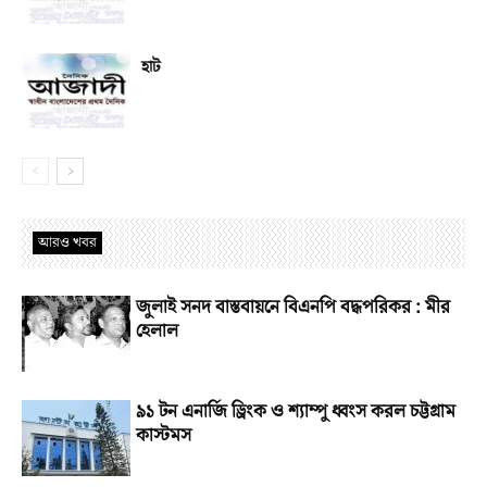
হাট
আরও খবর
জুলাই সনদ বাস্তবায়নে বিএনপি বদ্ধপরিকর : মীর
হেলাল
৯১ টন এনার্জি ড্রিংক ও শ্যাম্পু ধ্বংস করল চট্টগ্রাম
কাস্টমস