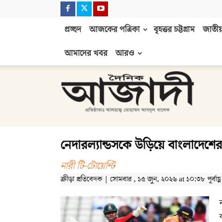
প্রচ্ছদ
আজকের পত্রিকা
বৃহত্তর চট্টগ্রাম
জাতীয়
আমাদের খবর
আরও
দৈনিক
আজাদী
নেদারল্যান্ডসকে উড়িয়ে বাংলাদেশের 
নারী টি-টোয়েন্টি
ক্রীড়া প্রতিবেদক | সোমবার , ১৫ জুন, ২০২৬ at ১০:৩৮ পূর্বাহ্ণ