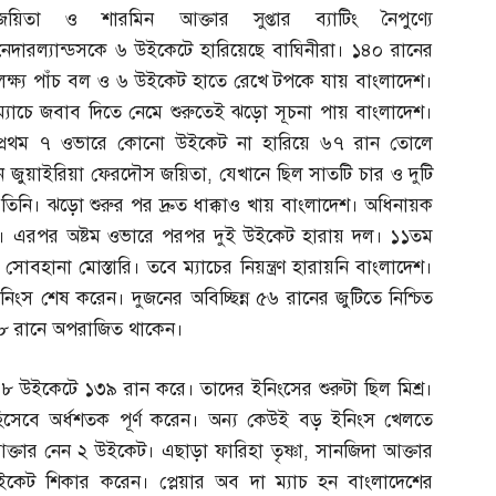
জয়িতা ও শারমিন আক্তার সুপ্তার ব্যাটিং নৈপুণ্যে
নেদারল্যান্ডসকে ৬ উইকেটে হারিয়েছে বাঘিনীরা। ১৪০ রানের
লক্ষ্য পাঁচ বল ও ৬ উইকেট হাতে রেখে টপকে যায় বাংলাদেশ।
ম্যাচে জবাব দিতে নেমে শুরুতেই ঝড়ো সূচনা পায় বাংলাদেশ।
প্রথম ৭ ওভারে কোনো উইকেট না হারিয়ে ৬৭ রান তোলে
ন জুয়াইরিয়া ফেরদৌস জয়িতা
,
যেখানে ছিল সাতটি চার ও দুটি
ন তিনি। ঝড়ো শুরুর পর দ্রুত ধাক্কাও খায় বাংলাদেশ। অধিনায়ক
হন। এরপর অষ্টম ওভারে পরপর দুই উইকেট হারায় দল। ১১তম
 সোবহানা মোস্তারি। তবে ম্যাচের নিয়ন্ত্রণ হারায়নি বাংলাদেশ।
ে ইনিংস শেষ করেন। দুজনের অবিচ্ছিন্ন ৫৬ রানের জুটিতে নিশ্চিত
১৮ রানে অপরাজিত থাকেন।
 ৮ উইকেটে ১৩৯ রান করে। তাদের ইনিংসের শুরুটা ছিল মিশ্র।
হিসেবে অর্ধশতক পূর্ণ করেন। অন্য কেউই বড় ইনিংস খেলতে
্তার নেন ২ উইকেট। এছাড়া ফারিহা তৃষ্ণা
,
সানজিদা আক্তার
েট শিকার করেন। প্লেয়ার অব দা ম্যাচ হন বাংলাদেশের