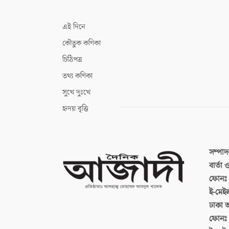
এই দিনে
কৌতুক কণিকা
চিঠিপত্র
তথ্য কণিকা
সুখে দুঃখে
হৃদয় বৃত্তি
সম্পা
বার্তা
ফোনঃ ব
ই-মেই
ঢাকা 
ফোনঃ