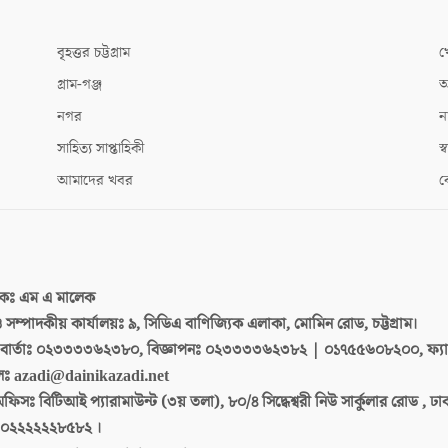
বৃহত্তর চট্টগ্রাম
খ
গ্রাম-গঞ্জ
আ
নগর
ন
সাহিত্য সাপ্তাহিকী
স্ব
আমাদের খবর
ক
দকঃ
এম এ মালেক
 ও সম্পাদকীয় কার্যালয়ঃ
৯, সিডিএ বাণিজ্যিক এলাকা, মোমিন রোড, চট্টগ্রাম।
ার্তাঃ
০২৩৩৩৩৬২৩৮০, বিজ্ঞাপনঃ ০২৩৩৩৩৬২৩৮২ | ০১৭৫৫৬০৮২০০, ফ্য
লঃ
azadi@dainikazadi.net
অফিসঃ
বিটিআই প্যারামাউন্ট (৩য় তলা), ৮০/৪ সিদ্ধেশ্বরী নিউ সার্কুলার রোড , ঢ
০২২২২২২৮৫৮২ ।