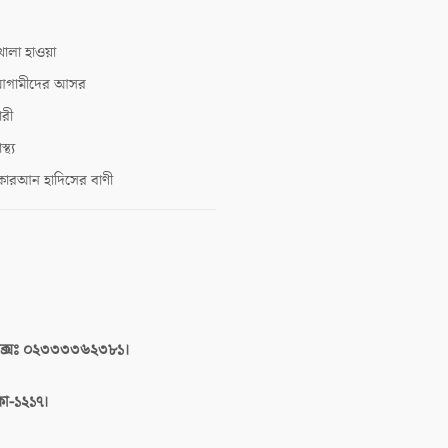
োলা হাওয়া
গামীদের আসর
ারী
াস্থ্য
োরআন হাদিসের বাণী
াক্সঃ ০২৩৩৩৩৬২৩৮১।
াকা-১২১৭।