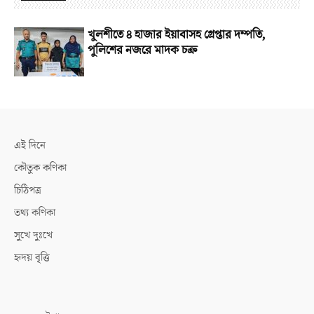
খুলশীতে ৪ হাজার ইয়াবাসহ গ্রেপ্তার দম্পতি,
পুলিশের নজরে মাদক চক্র
এই দিনে
কৌতুক কণিকা
চিঠিপত্র
তথ্য কণিকা
সুখে দুঃখে
হৃদয় বৃত্তি