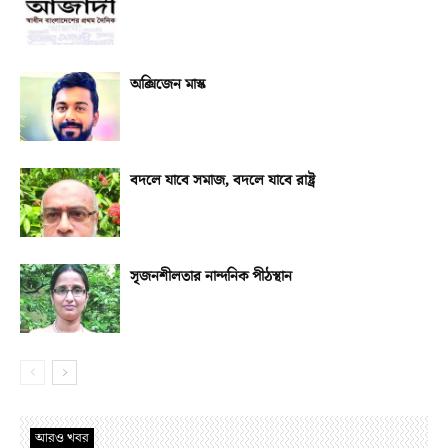
অক্সিজেন মাস্ক
বদলে যাবে সমাজ, বদলে যাবে রাষ্ট্র
সৃজনশীলতার নান্দনিক পীঠস্থান
আরও খবর