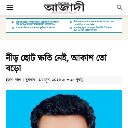
নীড় ছোট ক্ষতি নেই, আকাশ তো
বড়ো
ইভান পাল | বুধবার , ১৭ জুন, ২০২৬ at ৮:২১ পূর্বাহ্ণ