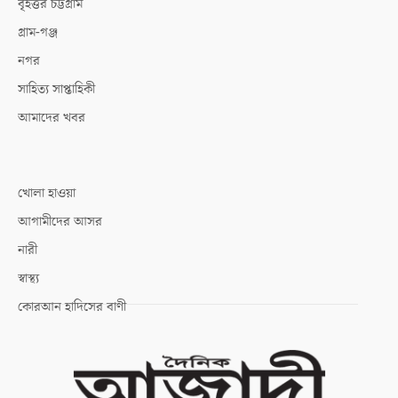
বৃহত্তর চট্টগ্রাম
গ্রাম-গঞ্জ
নগর
সাহিত্য সাপ্তাহিকী
আমাদের খবর
খোলা হাওয়া
আগামীদের আসর
নারী
স্বাস্থ্য
কোরআন হাদিসের বাণী