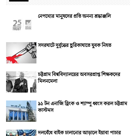
নেপথ্যের মানুষদের প্রতি অনন্য শ্রদ্ধাঞ্জলি
সদরঘাটে দুর্বৃত্তের ছুরিকাঘাতে যুবক নিহত
চট্টগ্রাম বিশ্ববিদ্যালয়ের অবসরপ্রাপ্ত শিক্ষকদের
মিলনমেলা
৯১ টন এনার্জি ড্রিংক ও শ্যাম্পু ধ্বংস করল চট্টগ্রাম
কাস্টমস
দলবেঁধে বাইক চালানোর আড়ালে ইয়াবা পাচার