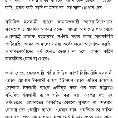
গেল কই’
; ‘
আমার টাকা ব্যাংকে
,
আমি কেন রাস্তায়’
, ‘
হেয়ার
কাট
,
হেয়ার কাট
,
মানি না মানব না’
–
সহ নানা স্লোগান দেন।
সম্মিলিত ইসলামী ব্যাংক আমানতকারী অ্যাসোসিয়েশনের
সহসভাপতি শারমিন আক্তার বলেন
,
আমরা আমাদের পক্ষ থেকে
প্রধানমন্ত্রী তারেক রহমানসহ সংশ্লিষ্ট সবার কাছে স্মারকলিপি
পাঠিয়েছি। আমরা আমাদের ন্যায্য অর্থের জন্যে আন্দোলন করছি।
আমানতকারীদের অর্থ ফেরত দেওয়া না হলে
,
আমরা কঠিন
কর্মসূচিতে যেতে বাধ্য হব।
জানা গেছে
,
বেসরকারি শরীয়াভিত্তিক ফার্স্ট সিকিউরিটি ইসলামী
ব্যাংক
,
গ্লোবাল ইসলামী ব্যাংক
,
ইউনিয়ন ব্যাংক
,
এক্সিম ব্যাংক ও
সোশ্যাল ইসলামী ব্যাংক একীভূত করে গত বছর রাষ্ট্রায়ত্ত
সম্মিলিত ইসলামী ব্যাংক গঠন করা হয়। এরপর গত দুই
অর্থবছরের আমানতের বিপরীতে কোনো মুনাফা না দেওয়ার
ঘোষণা দেয় কেন্দ্রীয় ব্যাংক। ‘হেয়ার কাট’ পদ্ধতিতে তা বাতিল
করা হয়। পরে আন্দোলনের মুখে সেই সিদ্ধান্ত থেকে সরে আসে