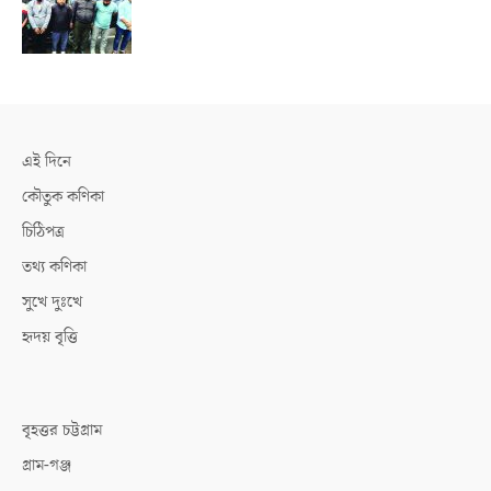
এই দিনে
কৌতুক কণিকা
চিঠিপত্র
তথ্য কণিকা
সুখে দুঃখে
হৃদয় বৃত্তি
বৃহত্তর চট্টগ্রাম
গ্রাম-গঞ্জ