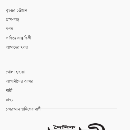
বৃহত্তর চট্টগ্রাম
গ্রাম-গঞ্জ
নগর
সাহিত্য সাপ্তাহিকী
আমাদের খবর
খোলা হাওয়া
আগামীদের আসর
নারী
স্বাস্থ্য
কোরআন হাদিসের বাণী