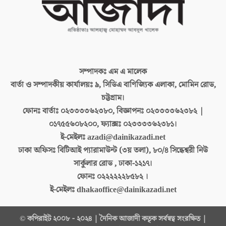
সম্পাদকঃ
এম এ মালেক
বার্তা ও সম্পাদকীয় কার্যালয়ঃ
৯, সিডিএ বাণিজ্যিক এলাকা, মোমিন রোড,
চট্টগ্রাম।
ফোনঃ বার্তাঃ
০২৩৩৩৩৬২৩৮০, বিজ্ঞাপনঃ ০২৩৩৩৩৬২৩৮২ |
০১৭৫৫৬০৮২০০, ফ্যাক্সঃ ০২৩৩৩৩৬২৩৮১।
ই-মেইলঃ
azadi@dainikazadi.net
ঢাকা অফিসঃ
বিটিআই প্যারামাউন্ট (৩য় তলা), ৮০/৪ সিদ্ধেশ্বরী নিউ
সার্কুলার রোড , ঢাকা-১২১৭।
ফোনঃ
০২২২২২২৮৫৮২ ।
ই-মেইলঃ
dhakaoffice@dainikazadi.net
© কপিরাইট ২০০৮ - ২০২৪ | দৈনিক আজাদী কতৃক সর্বস্বত্ব সংরক্ষিত |