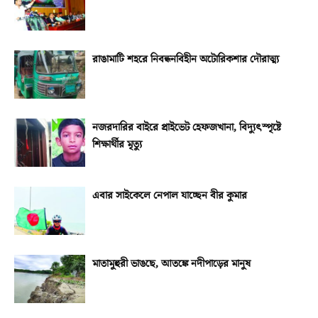
রাঙামাটি শহরে নিবন্ধনবিহীন অটোরিকশার দৌরাত্ম্য
নজরদারির বাইরে প্রাইভেট হেফজখানা, বিদ্যুৎস্পৃষ্টে
শিক্ষার্থীর মৃত্যু
এবার সাইকেলে নেপাল যাচ্ছেন বীর কুমার
মাতামুহুরী ভাঙছে, আতঙ্কে নদীপাড়ের মানুষ