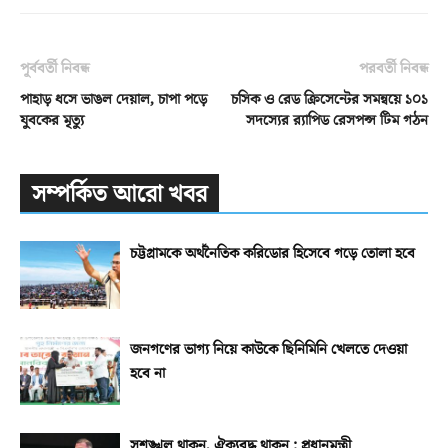
পূর্ববর্তী নিবন্ধ
পরবর্তী নিবন্ধ
পাহাড় ধসে ভাঙল দেয়াল, চাপা পড়ে
চসিক ও রেড ক্রিসেন্টের সমন্বয়ে ১০১
যুবকের মৃত্যু
সদস্যের র‌্যাপিড রেসপন্স টিম গঠন
সম্পর্কিত আরো খবর
চট্টগ্রামকে অর্থনৈতিক করিডোর হিসেবে গড়ে তোলা হবে
জনগণের ভাগ্য নিয়ে কাউকে ছিনিমিনি খেলতে দেওয়া
হবে না
সুশৃঙ্খল থাকুন, ঐক্যবদ্ধ থাকুন : প্রধানমন্ত্রী