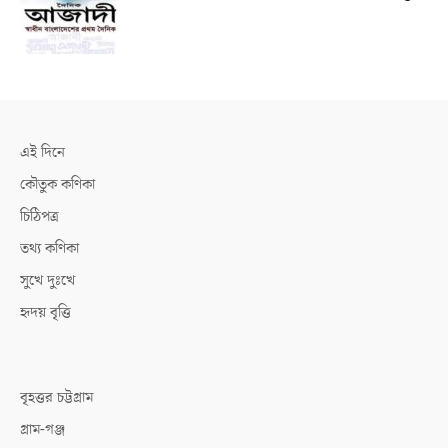
এই দিনে
কৌতুক কণিকা
চিঠিপত্র
তথ্য কণিকা
সুখে দুঃখে
হৃদয় বৃত্তি
বৃহত্তর চট্টগ্রাম
গ্রাম-গঞ্জ