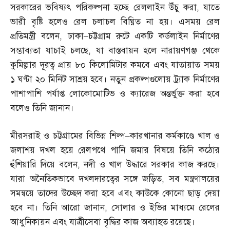
সরকারের ভবিষ্যৎ পরিকল্পনা হচ্ছে রেললাইন উঁচু করা
,
যাতে
ভারী বৃষ্টি হলেও রেল চলাচল বিঘ্নিত না হয়। এসময় রেল
প্রতিমন্ত্রী বলেন
,
ঢাকা
–
চট্টগ্রাম রুটে একটি কর্ডলাইন নির্মাণের
সম্ভাব্যতা যাচাই চলছে
,
যা বাস্তবায়ন হলে নারায়ণগঞ্জ থেকে
কুমিল্লার দূরত্ব প্রায় ৮০ কিলোমিটার কমবে এবং যাতায়াত সময়
১ ঘণ্টা ২০ মিনিট সাশ্রয় হবে। নতুন প্রকল্পগুলোয় ট্র্যাক নির্মাণের
পাশাপাশি পর্যাপ্ত লোকোমোটিভ ও ক্যারেজ অন্তর্ভুক্ত করা হবে
বলেও তিনি জানান।
মীরসরাই ও চট্টগ্রামের বিভিন্ন শিল্প
–
কারখানার কর্মকাণ্ডে খাল ও
জলাশয় দখল হয়ে রেলপথে পানি জমার বিষয়ে তিনি কঠোর
হুঁশিয়ারি দিয়ে বলেন
,
নদী ও খাল উদ্ধারে সরকার কাজ করছে।
যারা অনৈতিকভাবে দখলদারত্বের সঙ্গে জড়িত
,
সব মন্ত্রণালয়ের
সমন্বয়ে তাদের উচ্ছেদ করা হবে এবং কাউকে কোনো ছাড় দেয়া
হবে না। তিনি আরো জানান
,
সোলার ও ইভির মাধ্যমে রেলের
আধুনিকায়ন এবং যাত্রীসেবা বৃদ্ধির কাজ অব্যাহত রয়েছে।