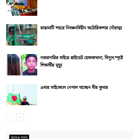
রাঙামাটি শহরে নিবন্ধনবিহীন অটোরিকশার দৌরাত্ম্য
নজরদারির বাইরে প্রাইভেট হেফজখানা, বিদ্যুৎস্পৃষ্টে
শিক্ষার্থীর মৃত্যু
এবার সাইকেলে নেপাল যাচ্ছেন বীর কুমার
আরও খবর