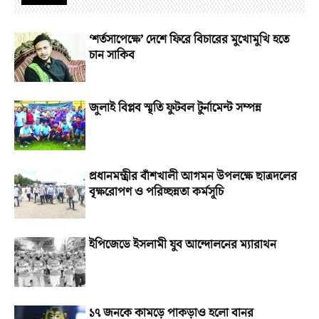
‘শর্তসাপেক্ষে’ দেশে ফিরে বিচারের মুখোমুখি হতে
চান সাকিব
জুলাই বিপ্লব স্মৃতি ফুটবল টুর্নামেন্ট সম্পন্ন
প্রধানমন্ত্রীর বাঁশখালী আগমন উপলক্ষে ছাত্রদলের
বৃক্ষরোপণ ও পরিচ্ছন্নতা কর্মসূচি
ইপিজেডে ইসলামী যুব আন্দোলনের ম্যারাথন
১৭ জনকে কামড়ে পাকড়াও হলো বানর