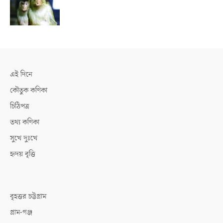
এই দিনে
কৌতুক কণিকা
চিঠিপত্র
তথ্য কণিকা
সুখে দুঃখে
হৃদয় বৃত্তি
বৃহত্তর চট্টগ্রাম
গ্রাম-গঞ্জ