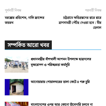
পূর্ববর্তী নিবন্ধ
পরবর্তী নিবন্ধ
মরক্কোর প্রতিশোধ, নাকি ফ্রান্সের
চট্টগ্রামে ক্ষতিগ্রস্তদের দ্বারে দ্বারে
জয়রথ
ত্রাণসামগ্রী পৌঁছে দেওয়া হবে : মীর
হেলাল
সম্পর্কিত আরো খবর
প্রধানমন্ত্রীর বাঁশখালী আগমন উপলক্ষে ছাত্রদলের
বৃক্ষরোপণ ও পরিচ্ছন্নতা কর্মসূচি
আনোয়ারায় গোয়ালঘরের তালা কেটে ৪ গরু চুরি
বাংলাদেশের ওপর আর কোনো তাঁবেদারি চলবে না