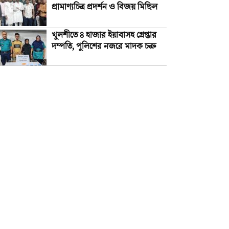
প্রামাণ্যচিত্র প্রদর্শন ও বিজয় মিছিল
খুলশীতে ৪ হাজার ইয়াবাসহ গ্রেপ্তার
দম্পতি, পুলিশের নজরে মাদক চক্র