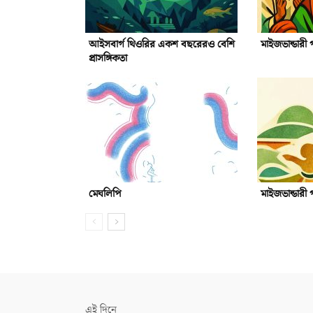
আইসবার্গ থিওরির একশ বছরেরও বেশি
মাইজভান্ডারী
প্রাসঙ্গিকতা
মেঘলিপি
মাইজভান্ডারী
এই দিনে