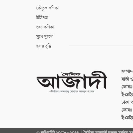
কৌতুক কণিকা
চিঠিপত্র
তথ্য কণিকা
সুখে দুঃখে
হৃদয় বৃত্তি
সম্পা
বার্তা
ফোনঃ ব
ই-মেই
ঢাকা 
ফোনঃ
ই-মেই
© কপিরাইট ২০০৮ - ২০২৪ | দৈনিক আজাদী কতৃক সর্বস্বত্ব