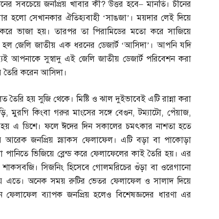
িনের সবচেয়ে জনপ্রিয় খাবার কী
?
উত্তর হবে
–
মানতি। চীনের
াবার হলো সেখানকার ঐতিহ্যবাহী ‘সাঙজা’। ময়দার লেই দিয়ে
 করে ভাজা হয়। তারপর তা পিরামিডের মতো করে সাজিয়ে
র হল জেলি জাতীয় এক ধরনের ডেজার্ট ‘আসিদা’। আপনি যদি
যই আপনাকে সুস্বাদু এই জেলি জাতীয় ডেজার্ট পরিবেশন করা
রে তৈরি করেন আসিদা।
লত তৈরি হয় সুজি থেকে। মিষ্টি ও ঝাল দুইভাবেই এটি রান্না করা
ড়ি
,
মুরগি কিংবা গরুর মাংসের সঙ্গে বেগুন
,
টম্যাটো
,
পেঁয়াজ
,
 হয় এ ডিশে। ফলে ঈদের দিন সকালের চমৎকার নাশতা হতে
বের আরেক জনপ্রিয় স্ন্যাকস ফেলাফেল। এটি বড়া বা পাকোড়া
া পানিতে ভিজিয়ে ব্লেন্ড করে ফেলাফেলের কাই তৈরি হয়। এর
ি শাকসবজি। সিজনিং হিসেবে গোলমরিচের গুঁড়া বা ওরেগানো
 হয় এতে। অনেক সময় রুটির ভেতর ফেলাফেল ও সালাদ দিয়ে
ে ফেলাফেল ব্যাপক জনপ্রিয় হলেও বিশেষজ্ঞদের ধারণা এর