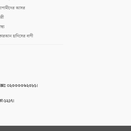
গামীদের আসর
ারী
াস্থ্য
োরআন হাদিসের বাণী
াক্সঃ ০২৩৩৩৩৬২৩৮১।
াকা-১২১৭।