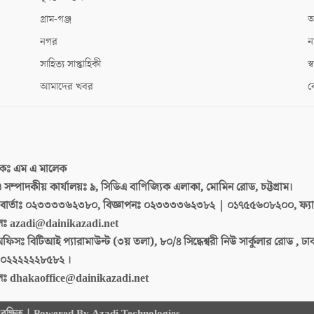
গ্রাম-গঞ্জ
আ
নগর
ন
সাহিত্য সাপ্তাহিকী
স্ব
আমাদের খবর
ক
দকঃ
এম এ মালেক
 ও সম্পাদকীয় কার্যালয়ঃ
৯, সিডিএ বাণিজ্যিক এলাকা, মোমিন রোড, চট্টগ্রাম।
ার্তাঃ
০২৩৩৩৩৬২৩৮০, বিজ্ঞাপনঃ ০২৩৩৩৩৬২৩৮২ | ০১৭৫৫৬০৮২০০, ফ্য
লঃ
azadi@dainikazadi.net
অফিসঃ
বিটিআই প্যারামাউন্ট (৩য় তলা), ৮০/৪ সিদ্ধেশ্বরী নিউ সার্কুলার রোড , ঢ
০২২২২২২৮৫৮২ ।
লঃ
dhakaoffice@dainikazadi.net
 সংরক্ষিত | Powered By Azadi Technologies.