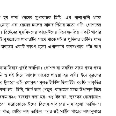
 হয় নানা ধরনের মুখরোচক মিষ্টি। এর পাশাপাশি থাকে
তায় মোড়া এক ধরনের চালের আটার পিঠার মতো এটি। গোশতের
 ব্রিটেনের মুসলিমদের কাছে ঈদের দিনে জনপ্রিয় একটি খাবার
 মুখরোচক খাবারটির সাথে থাকে দই ও পুদিনার চাটনি। খাদ্য
তার অন্যতম একটি কারণ হলো এখানকার জনসংখ্যার পাঁচ ভাগ
 সোমালিয়ায় খুবই জনপ্রিয়। গোশত বা সবজির সাথে গরম গরম
নি ও দই দিয়ে আলাদাভাবেও খাওয়া হয় এটি। ঈদে তুরস্কের
িষ্টির টুকরো এই ‘লোকুম’ মূলত টার্কিশ ডিলাইট। বরফি আকৃতির
 করা হয়। চিনি
,
স্টার্চ আর খেজুর
,
বাদামের মতো উপাদান দিয়ে
নারকম রঙও ব্যবহার করা হয়। শুধু ঈদ নয়
,
তুরস্কের যেকোনোও
ে। মরোক্কোতে ঈদের বিশেষ খাবারের নাম হলো ‘তাজিন’।
 পাত্র
,
যেটার নাম তাজিন। আর ওই মাটির পাত্রের নামানুসারে