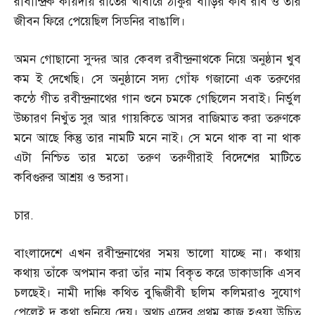
রাবীন্দ্রিক কায়দায় রাতের খাবারে ঠাকুর বাড়ির কবি রবি ও তাঁর
জীবন ফিরে পেয়েছিল সিডনির বাঙালি।
অমন গোছানো সুন্দর আর কেবল রবীন্দ্রনাথকে নিয়ে অনুষ্ঠান খুব
কম ই দেখেছি। সে অনুষ্ঠানে সদ্য গোঁফ গজানো এক তরুণের
কন্ঠে গীত রবীন্দ্রনাথের গান শুনে চমকে গেছিলেন সবাই। নির্ভুল
উচ্চারণ নিখুঁত সুর আর গায়কিতে আসর বাজিমাত করা তরুণকে
মনে আছে কিন্তু তার নামটি মনে নাই। সে মনে থাক বা না থাক
এটা নিশ্চিত তার মতো তরুণ তরুণীরাই বিদেশের মাটিতে
কবিগুরুর আশ্রয় ও ভরসা।
চার
.
বাংলাদেশে এখন রবীন্দ্রনাথের সময় ভালো যাচ্ছে না। কথায়
কথায় তাঁকে অপমান করা তাঁর নাম বিকৃত করে ডাকাডাকি এসব
চলছেই। নামী দাঞ্চি কথিত বুদ্ধিজীবী ছলিম কলিমরাও সুযোগ
পেলেই দু কথা শুনিয়ে দেয়। অথচ এদের প্রথম কাজ হওয়া উচিত