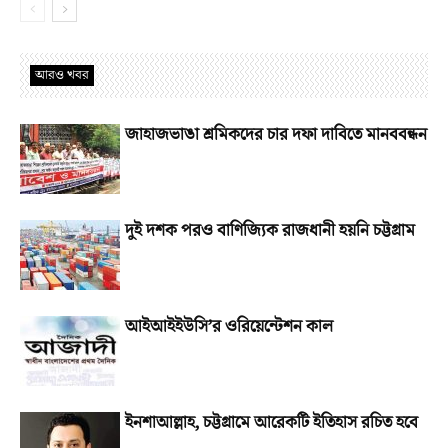
আরও খবর
জাহাজভাঙা শ্রমিকদের চার দফা দাবিতে মানববন্ধন
দুই দশক পরও বাণিজ্যিক রাজধানী হয়নি চট্টগ্রাম
আইআইইউসি’র ওরিয়েন্টেশন কাল
ইনশাআল্লাহ, চট্টগ্রামে আরেকটি ইতিহাস রচিত হবে