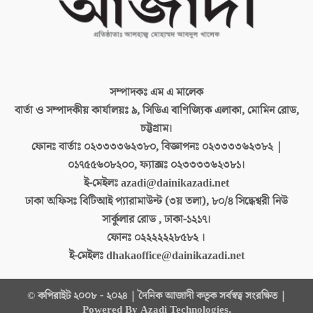
সম্পাদকঃ
এম এ মালেক
বার্তা ও সম্পাদকীয় কার্যালয়ঃ
৯, সিডিএ বাণিজ্যিক এলাকা, মোমিন রোড,
চট্টগ্রাম।
ফোনঃ বার্তাঃ
০২৩৩৩৩৬২৩৮০, বিজ্ঞাপনঃ ০২৩৩৩৩৬২৩৮২ |
০১৭৫৫৬০৮২০০, ফ্যাক্সঃ ০২৩৩৩৩৬২৩৮১।
ই-মেইলঃ
azadi@dainikazadi.net
ঢাকা অফিসঃ
বিটিআই প্যারামাউন্ট (৩য় তলা), ৮০/৪ সিদ্ধেশ্বরী নিউ
সার্কুলার রোড , ঢাকা-১২১৭।
ফোনঃ
০২২২২২২৮৫৮২ ।
ই-মেইলঃ
dhakaoffice@dainikazadi.net
© কপিরাইট ২০০৮ - ২০২৪ | দৈনিক আজাদী কতৃক সর্বস্বত্ব সংরক্ষিত |
Powered By Azadi Technologies.