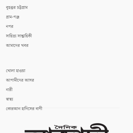
বৃহত্তর চট্টগ্রাম
গ্রাম-গঞ্জ
নগর
সাহিত্য সাপ্তাহিকী
আমাদের খবর
খোলা হাওয়া
আগামীদের আসর
নারী
স্বাস্থ্য
কোরআন হাদিসের বাণী