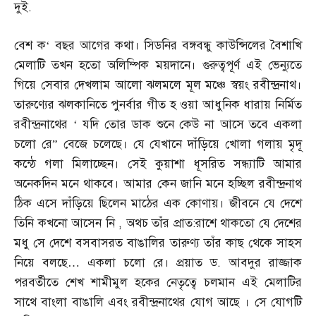
দুই
.
বেশ ক
‘
বছর আগের কথা। সিডনির বঙ্গবন্ধু কাউন্সিলের বৈশাখি
মেলাটি তখন হতো অলিম্পিক ময়দানে। গুরুত্বপূর্ণ এই ভেন্যুতে
গিয়ে সেবার দেখলাম আলো ঝলমলে মূল মঞ্চে স্বয়ং রবীন্দ্রনাথ।
তারুণ্যের ঝলকানিতে পুনর্বার গীত হ ওয়া আধুনিক ধারায় নির্মিত
রবীন্দ্রনাথের
‘
যদি তোর ডাক শুনে কেউ না আসে তবে একলা
চলো রে
”
বেজে চলেছে। যে যেখানে দাঁড়িয়ে খোলা গলায় মৃদূ
কন্ঠে গলা মিলাচ্ছেন। সেই কুয়াশা ধূসরিত সন্ধ্যাটি আমার
অনেকদিন মনে থাকবে। আমার কেন জানি মনে হচ্ছিল রবীন্দ্রনাথ
ঠিক এসে দাঁড়িয়ে ছিলেন মাঠের এক কোণায়। জীবনে যে দেশে
তিনি কখনো আসেন নি
,
অথচ তাঁর প্রাত
:
রাশে থাকতো যে দেশের
মধু সে দেশে বসবাসরত বাঙালির তারুণ্য তাঁর কাছ থেকে সাহস
নিয়ে বলছে
…
একলা চলো রে। প্রয়াত ড
.
আবদুর রাজ্জাক
পরবর্তীতে শেখ শামীমুল হকের নেতৃত্বে চলমান এই মেলাটির
সাথে বাংলা বাঙালি এবং রবীন্দ্রনাথের যোগ আছে । সে যোগটি