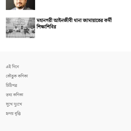
মহানগরী আইনজীবী থানা জামায়াতের কর্মী
শিক্ষাশিবির
এই দিনে
কৌতুক কণিকা
চিঠিপত্র
তথ্য কণিকা
সুখে দুঃখে
হৃদয় বৃত্তি