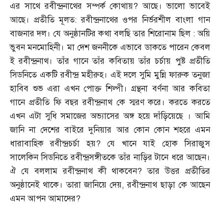
এর সাথে রবীন্দ্রনাথের সম্পর্ক কোথায়
?
আছে। ভালো ভাবেই
আছে। প্রতীতি মূলত
:
রবীন্দ্রনাথের ওপর নির্ভরশীল বাংলা গান
বাজনার দল। যে অনুষ্ঠানটির কথা বলছি তার শিরোনাম ছিল
:
অয়ি
ভুবন মনমোহিনী। মা দেশ জননীকে এভাবে ডাকতে পারেন কেবল
ই রবীন্দ্রনাথ। তাঁর গানে তাঁর কবিতায় তাঁর চর্চায় পুষ্ট প্রতীতি
সিডনিতে একটি রবীন্দ্র মহীরুহ। এই দলে সুমি মুন্নি ফারুক তনুজা
হাবিব শুভ এরা এখন পোক্ত শিল্পী। গ্রন্থনা বর্ণনা আর কবিতা
গানে প্রতীতি ফি বছর রবীন্দ্রনাথ কে স্মরণ করে। করতে করতে
এখন এটা সুধি সমাজের অভ্যাসের অঙ্গ হয়ে দাঁড়িয়েছে । আমি
জানি না দেশের বাইরে দুনিয়ার আর কোন কোন শহরে এমন
ধারাবাহিক রবীন্দ্রচর্চা হয়
?
যে খানে যাই হোক সিরাজুস
সালেকিন সিডনিতে রবীন্দ্রসঙ্গীতকে তাঁর নাড়ির টানে ধরে আছেন।
ঐ যে বললাম রবীন্দ্রনাথ কী থাকবেন
?
তার উত্তর প্রতীতির
অনুষ্ঠানেই থাকে। তারা জানিয়ে দেয়
,
রবীন্দ্রনাথ ছাড়া কে আছেন
এমন আপন আমাদের
?