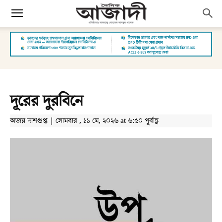
দূরের দুরবিনে
অজয় দাশগুপ্ত | সোমবার , ১১ মে, ২০২৬ at ৬:৫০ পূর্বাহ্ণ