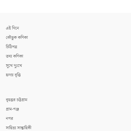
এই দিনে
কৌতুক কণিকা
চিঠিপত্র
তথ্য কণিকা
সুখে দুঃখে
হৃদয় বৃত্তি
বৃহত্তর চট্টগ্রাম
গ্রাম-গঞ্জ
নগর
সাহিত্য সাপ্তাহিকী