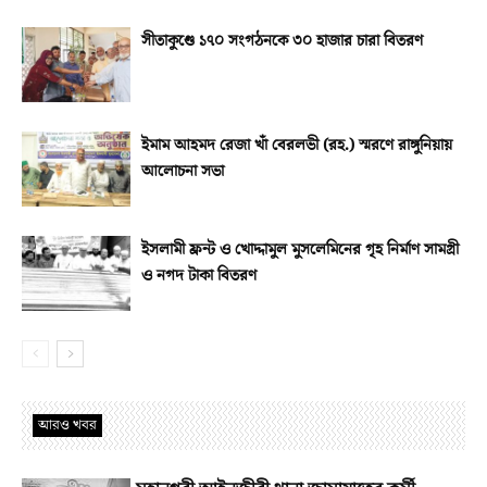
সীতাকুণ্ডে ১৭০ সংগঠনকে ৩০ হাজার চারা বিতরণ
ইমাম আহমদ রেজা খাঁ বেরলভী (রহ.) স্মরণে রাঙ্গুনিয়ায়
আলোচনা সভা
ইসলামী ফ্রন্ট ও খোদ্দামুল মুসলেমিনের গৃহ নির্মাণ সামগ্রী
ও নগদ টাকা বিতরণ
আরও খবর