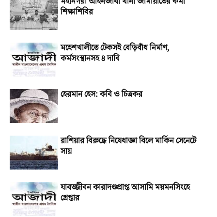
মহানগরী আইনজীবী থানা জামায়াতের কর্মী
শিক্ষাশিবির
মহেশখালীতে টেকসই বেড়িবাঁধ নির্মাণ,
কর্মসংস্থানসহ ৪ দাবি
হেরমান হেস: কবি ও চিত্রকর
রাশিয়ার বিরুদ্ধে নিষেধাজ্ঞা বিলে মার্কিন সেনেটে
সায়
যাবজ্জীবন কারাদণ্ডপ্রাপ্ত আসামি ময়মনসিংহে
গ্রেপ্তার