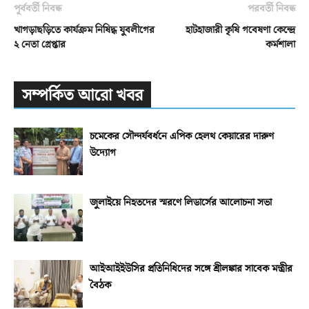
পূর্ববর্তী নিবন্ধ
পরবর্তী নিবন্ধ
খাগড়াছড়িতে কার্যক্রম নিষিদ্ধ যুবলীগের
হাটহাজারী কৃষি গবেষণা কেন্দ্রে
২ নেতা গ্রেপ্তার
কর্মশালা
সম্পর্কিত আরো খবর
চমেকের সৌন্দর্যবর্ধনে এপিক হেলথ কেয়ারের দারুণ
উদ্যোগ
জুলাইয়ে নিহতদের স্মরণে লিডার্সের আলোচনা সভা
আইআইইউসির প্রতিনিধিদের সঙ্গে শ্রীলঙ্কার সাবেক মন্ত্রীর
বৈঠক