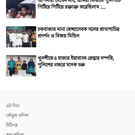
আপনারা দেখেন নাই, আমরা কিভাবে পুলিশকে
পিটিয়ে পিটিয়ে রক্তাক্ত করেছিলাম :...
চকবাজার থানা স্বেচ্ছাসেবক দলের প্রামাণ্যচিত্র
প্রদর্শন ও বিজয় মিছিল
খুলশীতে ৪ হাজার ইয়াবাসহ গ্রেপ্তার দম্পতি,
পুলিশের নজরে মাদক চক্র
এই দিনে
কৌতুক কণিকা
চিঠিপত্র
তথ্য কণিকা