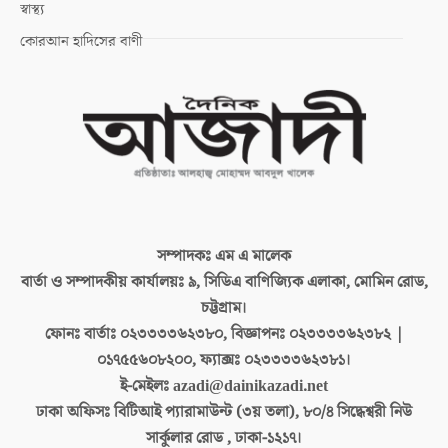
স্বাস্থ্য
কোরআন হাদিসের বাণী
সম্পাদকঃ
এম এ মালেক
বার্তা ও সম্পাদকীয় কার্যালয়ঃ
৯, সিডিএ বাণিজ্যিক এলাকা, মোমিন রোড,
চট্টগ্রাম।
ফোনঃ বার্তাঃ
০২৩৩৩৩৬২৩৮০, বিজ্ঞাপনঃ ০২৩৩৩৩৬২৩৮২ |
০১৭৫৫৬০৮২০০, ফ্যাক্সঃ ০২৩৩৩৩৬২৩৮১।
ই-মেইলঃ
azadi@dainikazadi.net
ঢাকা অফিসঃ
বিটিআই প্যারামাউন্ট (৩য় তলা), ৮০/৪ সিদ্ধেশ্বরী নিউ
সার্কুলার রোড , ঢাকা-১২১৭।