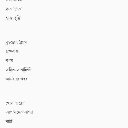
সুখে দুঃখে
হৃদয় বৃত্তি
বৃহত্তর চট্টগ্রাম
গ্রাম-গঞ্জ
নগর
সাহিত্য সাপ্তাহিকী
আমাদের খবর
খোলা হাওয়া
আগামীদের আসর
নারী