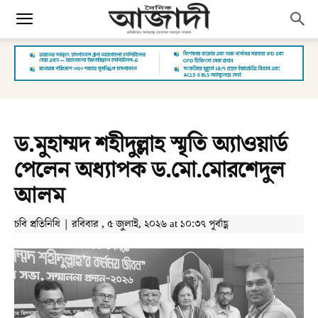
ড.মুহাম্মদ শহীদুল্লাহ স্মৃতি অ্যাওয়ার্ড
পেলেন অধ্যাপক ড.মো.মোরশেদুল
আলম
চবি প্রতিনিধি | রবিবার , ৫ জুলাই, ২০২৬ at ১০:৩৭ পূর্বাহ্ণ