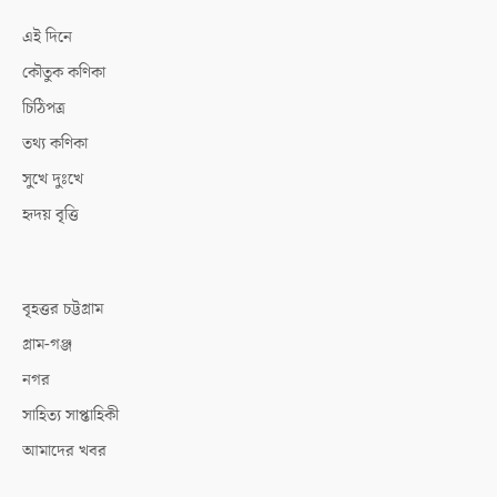
এই দিনে
কৌতুক কণিকা
চিঠিপত্র
তথ্য কণিকা
সুখে দুঃখে
হৃদয় বৃত্তি
বৃহত্তর চট্টগ্রাম
গ্রাম-গঞ্জ
নগর
সাহিত্য সাপ্তাহিকী
আমাদের খবর