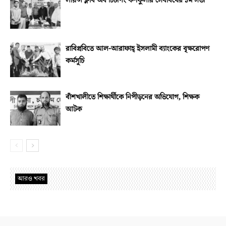
লায়ন্স ক্লাব অব চিটাগং কর্ণফুলীর সেবাবর্ষের ১ম সভা
রাবিপ্রবিতে আল-আরাফাহ্‌ ইসলামী ব্যাংকের বৃক্ষরোপণ
কর্মসূচি
বাঁশখালীতে শিক্ষার্থীকে নিপীড়নের অভিযোগ, শিক্ষক
আটক
আরও খবর