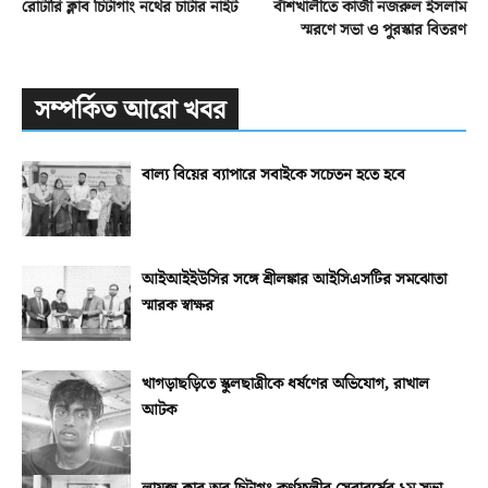
রোটারি ক্লাব চিটাগাং নর্থের চার্টার নাইট
বাঁশখালীতে কাজী নজরুল ইসলাম
স্মরণে সভা ও পুরস্কার বিতরণ
সম্পর্কিত আরো খবর
বাল্য বিয়ের ব্যাপারে সবাইকে সচেতন হতে হবে
আইআইইউসির সঙ্গে শ্রীলঙ্কার আইসিএসটির সমঝোতা
স্মারক স্বাক্ষর
খাগড়াছড়িতে স্কুলছাত্রীকে ধর্ষণের অভিযোগ, রাখাল
আটক