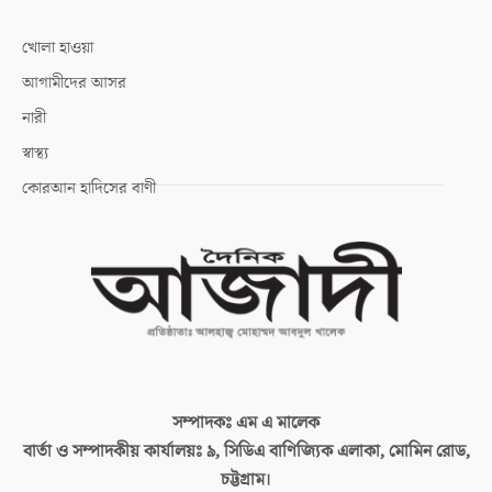
খোলা হাওয়া
আগামীদের আসর
নারী
স্বাস্থ্য
কোরআন হাদিসের বাণী
সম্পাদকঃ
এম এ মালেক
বার্তা ও সম্পাদকীয় কার্যালয়ঃ
৯, সিডিএ বাণিজ্যিক এলাকা, মোমিন রোড,
চট্টগ্রাম।