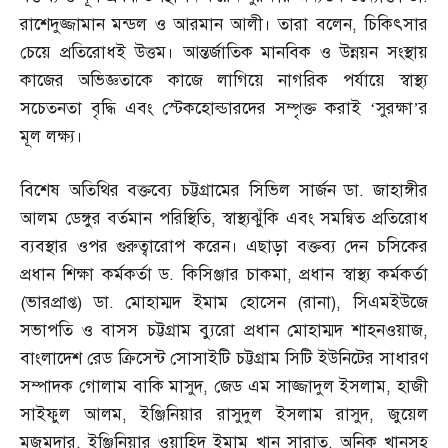
রাশেদুজ্জামান মন্ডল ও আরমান আলী। তারা বলেন
,
চিকিৎসার
চেয়ে প্রতিরোধই উত্তম। আন্তর্জাতিক মানবিক ও উন্নয়ন সংস্থায়
কাজের অভিজ্ঞতাকে কাজে লাগিয়ে নাগরিক পর্যায়ে স্বাস্থ্য
সচেতনতা বৃদ্ধি এবং স্টেকহোল্ডারদের সম্পৃক্ত করাই ‘সুরক্ষা’র
মূল লক্ষ্য।
বিশেষ অতিথির বক্তব্যে চট্টগ্রামের সিভিল সার্জন ডা
.
জাহাঙ্গীর
আলম ডেঙ্গুর বর্তমান পরিস্থিতি
,
স্বাস্থ্যঝুঁকি এবং সমন্বিত প্রতিরোধ
ব্যবস্থার ওপর গুরুত্বারোপ করেন। এছাড়া বক্তব্য দেন চসিকের
প্রধান শিক্ষা কর্মকর্তা ড
.
কিসিঞ্জার চাকমা
,
প্রধান স্বাস্থ্য কর্মকর্তা
(
ভারপ্রাপ্ত
)
ডা
.
মোহাম্মদ ইমাম হোসেন
(
রানা
),
সিএমইউজে
সভাপতি ও বাসস চট্টগ্রাম ব্যুরো প্রধান মোহাম্মদ শাহনওয়াজ
,
বাংলাদেশ রেড ক্রিসেন্ট সোসাইটি চট্টগ্রাম সিটি ইউনিটের সাধারণ
সম্পাদক গোলাম বাকি মাসুদ
,
জেড এম সাজ্জাদুল ইসলাম
,
হাজী
সাইফুল আলম
,
ইঞ্জিনিয়ার রাসুদুল ইসলাম রাসুদ
,
জুয়েল
মজুমদার
,
ইঞ্জিনিয়ার ওয়াহিদ ইমাম খান সারাত
,
অনিক খানসহ