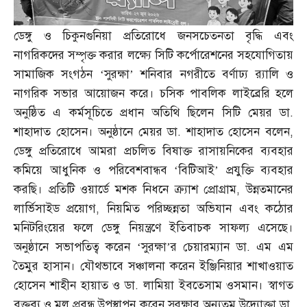
ডেঙ্গু ও চিকুনগুনিয়া প্রতিরোধে জনসচেতনতা বৃদ্ধি এবং
নাগরিকদের সম্পৃক্ত করার লক্ষ্যে সিটি কর্পোরেশনের সহযোগিতায়
সামাজিক সংগঠন ‘সুরক্ষা’ শনিবার নগরীতে বর্ণাঢ্য র‌্যালি ও
নাগরিক সভার আয়োজন করে। চসিক পাবলিক লাইব্রেরি হলে
অনুষ্ঠিত এ কর্মসূচিতে প্রধান অতিথি ছিলেন সিটি মেয়র ডা
.
শাহাদাত হোসেন। অনুষ্ঠানে মেয়র ডা
.
শাহাদাত হোসেন বলেন
,
ডেঙ্গু প্রতিরোধে আমরা প্রচলিত বিষাক্ত রাসায়নিকের ব্যবহার
কমিয়ে আধুনিক ও পরিবেশবান্ধব ‘বিটিআই’ প্রযুক্তি ব্যবহার
করছি। প্রতিটি ওয়ার্ডে মশক নিধনে ক্র্যাশ প্রোগ্রাম
,
উন্নতমানের
লার্ভিসাইড প্রয়োগ
,
নিয়মিত পরিচ্ছন্নতা অভিযান এবং কঠোর
মনিটরিংয়ের ফলে ডেঙ্গু নিয়ন্ত্রণে ইতিবাচক সাফল্য এসেছে।
অনুষ্ঠানে সভাপতিত্ব করেন ‘সুরক্ষা’র চেয়ারম্যান ডা
.
এম এম
তৈমুর হাসান। যৌথভাবে সঞ্চালনা করেন ইঞ্জিনিয়ার শাখাওয়াত
হোসেন শাহীন হায়াত ও ডা
.
লামিয়া ইবতেসাম ওসমান। স্বাগত
বক্তব্য ও মূল প্রবন্ধ উপস্থাপন করেন সুরক্ষার অন্যতম উদ্যোক্তা ডা
.