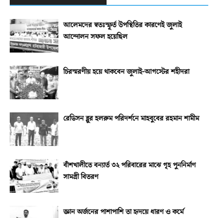
আলেমদের স্বতঃস্ফূর্ত উপস্থিতির কারণেই জুলাই
আন্দোলন সফল হয়েছিল
চিরস্মরণীয় হয়ে থাকবেন জুলাই-আগস্টের শহীদরা
রেডিসন ব্লুর হলরুম পরিদর্শনে মাহবুবের রহমান শামীম
বাঁশখালীতে বন্যার্ত ৩২ পরিবারের মাঝে গৃহ পুননির্মাণ
সামগ্রী বিতরণ
জ্ঞান অর্জনের পাশাপাশি তা হৃদয়ে ধারণ ও কর্মে