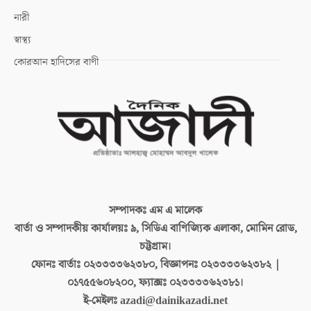
নারী
স্বাস্থ্য
কোরআন হাদিসের বাণী
সম্পাদকঃ
এম এ মালেক
বার্তা ও সম্পাদকীয় কার্যালয়ঃ
৯, সিডিএ বাণিজ্যিক এলাকা, মোমিন রোড,
চট্টগ্রাম।
ফোনঃ বার্তাঃ
০২৩৩৩৩৬২৩৮০, বিজ্ঞাপনঃ ০২৩৩৩৩৬২৩৮২ |
০১৭৫৫৬০৮২০০, ফ্যাক্সঃ ০২৩৩৩৩৬২৩৮১।
ই-মেইলঃ
azadi@dainikazadi.net