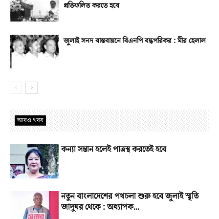
প্রতিফলিত করতে হবে
জুলাই সনদ বাস্তবায়নে বিএনপি বদ্ধপরিকর : মীর হেলাল
আরও খবর
কন্যা সন্তান হলেই পাত্রস্থ করতেই হবে
নতুন বাংলাদেশের পথচলা শুরু হবে জুলাই স্মৃতি
জাদুঘর থেকে : অধ্যাপক...