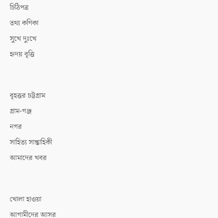
চিঠিপত্র
তথ্য কণিকা
সুখে দুঃখে
হৃদয় বৃত্তি
বৃহত্তর চট্টগ্রাম
গ্রাম-গঞ্জ
নগর
সাহিত্য সাপ্তাহিকী
আমাদের খবর
খোলা হাওয়া
আগামীদের আসর