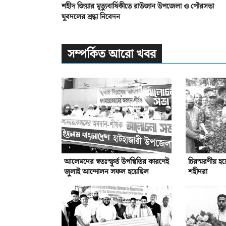
শহীদ জিয়ার মৃত্যুবার্ষিকীতে রাউজান উপজেলা ও পৌরসভা
যুবদলের শ্রদ্ধা নিবেদন
সম্পর্কিত আরো খবর
আলেমদের স্বতঃস্ফূর্ত উপস্থিতির কারণেই
চিরস্মরণীয় হ
জুলাই আন্দোলন সফল হয়েছিল
শহীদরা