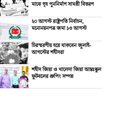
মাঝে গৃহ পুননির্মাণ সামগ্রী বিতরণ
২০ আগস্ট রাষ্ট্রপতি নির্বাচন,
মনোনয়নপত্র জমা ১৩ আগস্ট
চিরস্মরণীয় হয়ে থাকবেন জুলাই-
আগস্টের শহীদরা
শহীদ জিয়া ও খালেদা জিয়া আন্তঃস্কুল
ফুটবলের গ্রুপিং সম্পন্ন