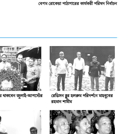
বেগম রোকেয়া পাঠাগারের কার্যকরী পরিষদ নির্বাচন
য়ে থাকবেন জুলাই-আগস্টের
রেডিসন ব্লুর হলরুম পরিদর্শনে মাহবুবের
রহমান শামীম