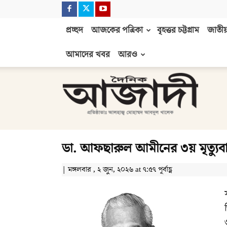
প্রচ্ছদ
আজকের পত্রিকা
বৃহত্তর চট্টগ্রাম
জাতীয়
আমাদের খবর
আরও
দৈনিক
আজাদী
ডা. আফছারুল আমীনের ৩য় মৃত্যুব
| মঙ্গলবার , ২ জুন, ২০২৬ at ৭:৫৭ পূর্বাহ্ণ