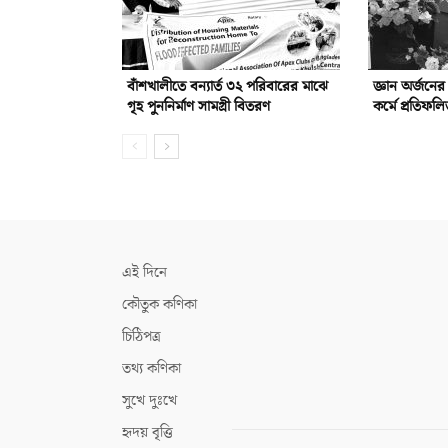
বাঁশখালীতে বন্যার্ত ৩২ পরিবারের মাঝে
জ্ঞান অর্জনে
গৃহ পুননির্মাণ সামগ্রী বিতরণ
কর্মে প্রতিফ
এই দিনে
কৌতুক কণিকা
চিঠিপত্র
তথ্য কণিকা
সুখে দুঃখে
হৃদয় বৃত্তি