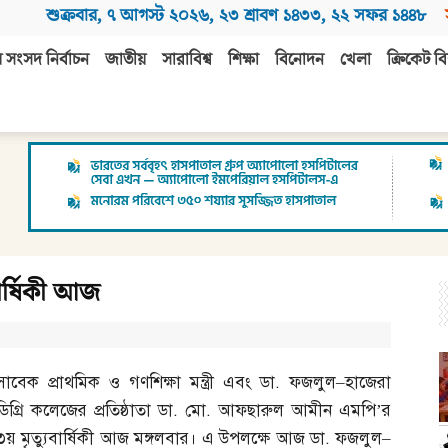
শুক্রবার
,
৭ আগস্ট ২০২৬
,
২৩ শ্রাবণ ১৪৩৩
,
২২ সফর ১৪৪৮
 সংসদ নির্বাচন
জাতীয়
সারাবিশ্ব
শিক্ষা
বিনোদন
খেলা
ক্রিকেট বি
ার্ষিকী আজ
সাবেক প্রাথমিক ও গণশিক্ষা মন্ত্রী এবং ডা
.
ফজলুল
–
হাজেরা
ডিগ্রি কলেজের প্রতিষ্ঠাতা ডা
.
মো
.
আফছারুল আমীন এমপি’র
৩য় মৃত্যুবার্ষিকী আজ মঙ্গলবার। এ উপলক্ষে আজ ডা
.
ফজলুল
–