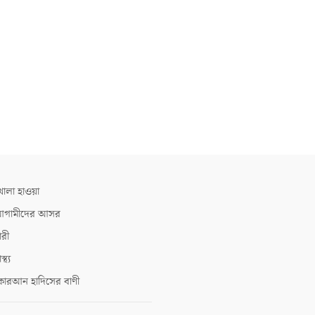
োলা হাওয়া
গামীদের আসর
ারী
াস্থ্য
োরআন হাদিসের বাণী