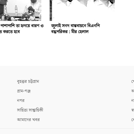
র পাশাপাশি তা হৃদয়ে ধারণ ও
জুলাই সনদ বাস্তবায়নে বিএনপি
লিত করতে হবে
বদ্ধপরিকর : মীর হেলাল
বৃহত্তর চট্টগ্রাম
খ
গ্রাম-গঞ্জ
আ
নগর
ন
সাহিত্য সাপ্তাহিকী
স্ব
আমাদের খবর
ক