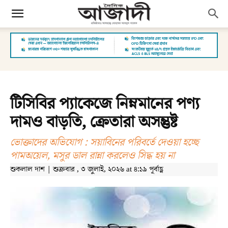
টিসিবির প্যাকেজে নিম্নমানের পণ্য
দামও বাড়তি, ক্রেতারা অসন্তুষ্ট
ভোক্তাদের অভিযোগ : সয়াবিনের পরিবর্তে দেওয়া হচ্ছে
পামঅয়েল, মসুর ডাল রান্না করলেও সিদ্ধ হয় না
শুকলাল দাশ | শুক্রবার , ৩ জুলাই, ২০২৬ at ৪:১৯ পূর্বাহ্ণ