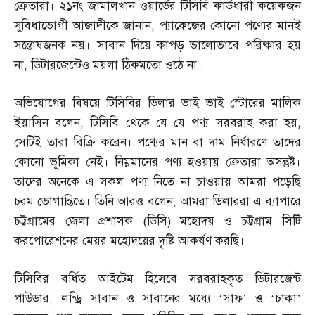
ক্রেতারা। ২১নং জামালখান ওয়ার্ডের টিসিবি কার্ডধারী কয়েকজন
সুবিধাভোগী আজাদীকে জানান
,
প্যাকেজের কোনো পণ্যের মানই
সন্তোষজনক নয়। সাবান দিয়ে কাপড় ভালোভাবে পরিষ্কার হয়
না
,
ডিটারজেন্টেও ময়লা ঠিকমতো ওঠে না।
অভিযোগের বিষয়ে টিসিবির ডিলার ভাই ভাই স্টোরের মালিক
ইয়াসিন বলেন
,
টিসিবি থেকে যে যে পণ্য সরবরাহ করা হয়
,
সেটিই তারা বিক্রি করেন। পণ্যের মান বা দাম নির্ধারণে তাদের
কোনো ভূমিকা নেই। নিম্নমানের পণ্য হওয়ায় ক্রেতারা অসন্তুষ্ট।
তাদের অনেকে এ সকল পণ্য নিতে না চাওয়ায় আমরা পড়েছি
চরম ভোগান্তিতে। তিনি আরও বলেন
,
আমরা ডিলাররা এ ব্যাপারে
চট্টগ্রামের জেলা প্রশাসক
(
ডিসি
)
মহোদয় ও চট্টগ্রাম সিটি
করপোরেশনের মেয়র মহোদয়ের দৃষ্টি আকর্ষণ করছি।
টিসিবির বর্ধিত আইটেম হিসেবে সরবরাহকৃত ডিটারজেন্ট
পাউডার
,
লন্ড্রি সাবান ও সাবানের মধ্যে ‘সাফ’ ও ‘চাকা’