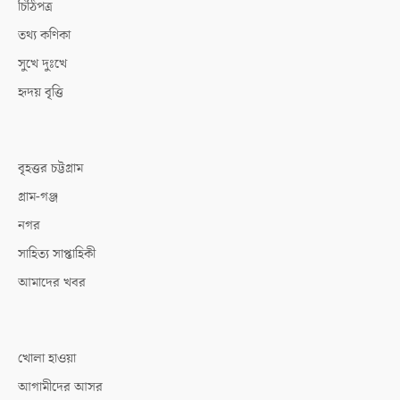
চিঠিপত্র
তথ্য কণিকা
সুখে দুঃখে
হৃদয় বৃত্তি
বৃহত্তর চট্টগ্রাম
গ্রাম-গঞ্জ
নগর
সাহিত্য সাপ্তাহিকী
আমাদের খবর
খোলা হাওয়া
আগামীদের আসর