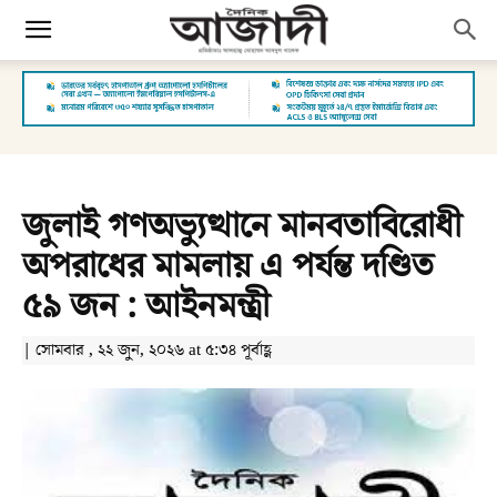
জুলাই গণঅভ্যুত্থানে মানবতাবিরোধী
অপরাধের মামলায় এ পর্যন্ত দণ্ডিত
৫৯ জন : আইনমন্ত্রী
| সোমবার , ২২ জুন, ২০২৬ at ৫:৩৪ পূর্বাহ্ণ