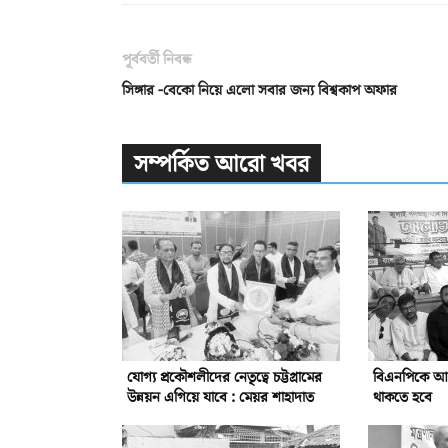
পূর্ববর্তী নিবন্ধ
সিঙ্গার -বেকো নিয়ে এলো সবার জন্য বিশ্বকাপ অফার
সম্পর্কিত আরো খবর
যোগ্য প্রকৌশলীদের নেতৃত্বে চট্টগ্রামের
বিএনপিকে আরো 
উন্নয়ন এগিয়ে যাবে : মেয়র শাহাদাত
থাকতে হবে