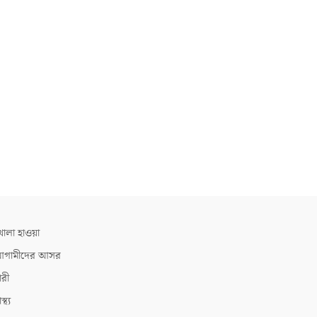
োলা হাওয়া
গামীদের আসর
ারী
াস্থ্য