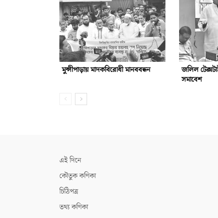
মুন্সীপাড়ায় মাদকবিরোধী মানববন্ধন
জলিল টেক্সটা
সমাবেশ
এই দিনে
কৌতুক কণিকা
চিঠিপত্র
তথ্য কণিকা