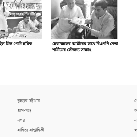
ইল মিল গেটে শ্রমিক
হেফাজতের আমীরের সাথে বিএনপি নেতা
শামীমের সৌজন্য সাক্ষাৎ
বৃহত্তর চট্টগ্রাম
খ
গ্রাম-গঞ্জ
আ
নগর
ন
সাহিত্য সাপ্তাহিকী
স্ব