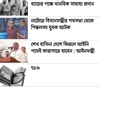
ব্যাচের পক্ষে মানবিক সাহায্য প্রদান
নাটোরে বিমানমন্ত্রীর পথসভা থেকে
পিস্তলসহ যুবক আটক
শেখ হাসিনা দেশে ফিরলে আইনি
পথেই কারাগারে যাবেন : আইনমন্ত্রী
৭৮৬