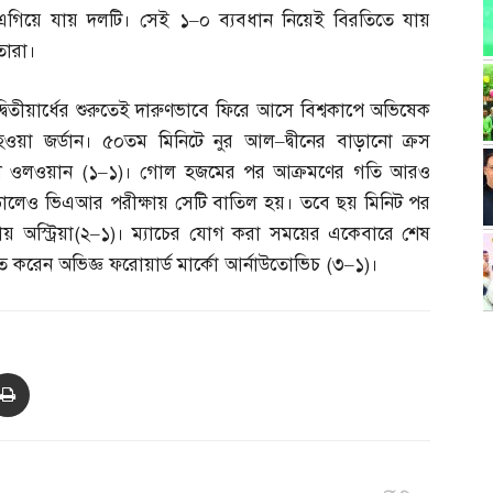
এগিয়ে যায় দলটি। সেই ১
–
০ ব্যবধান নিয়েই বিরতিতে যায়
তারা।
দ্বিতীয়ার্ধের শুরুতেই দারুণভাবে ফিরে আসে বিশ্বকাপে অভিষেক
হওয়া জর্ডান। ৫০তম মিনিটে নুর আল
–
দ্বীনের বাড়ানো ক্রস
লী ওলওয়ান
(
১
–
১
)
। গোল হজমের পর আক্রমণের গতি আরও
াঠালেও ভিএআর পরীক্ষায় সেটি বাতিল হয়। তবে ছয় মিনিট পর
অস্ট্রিয়া
(
২
–
১
)
। ম্যাচের যোগ করা সময়ের একেবারে শেষ
্চিত করেন অভিজ্ঞ ফরোয়ার্ড মার্কো আর্নাউতোভিচ
(
৩
–
১
)
।