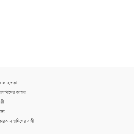
োলা হাওয়া
গামীদের আসর
ারী
াস্থ্য
োরআন হাদিসের বাণী