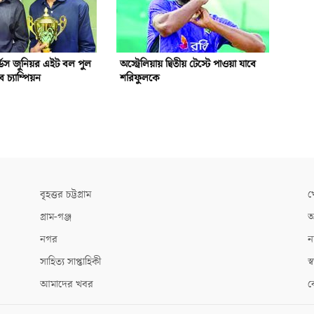
্ডস জুনিয়র এইট বল পুল
অস্ট্রেলিয়ায় দ্বিতীয় টেস্টে পাওয়া যাবে
িব চ্যাম্পিয়ন
শরিফুলকে
বৃহত্তর চট্টগ্রাম
খ
গ্রাম-গঞ্জ
আ
নগর
ন
সাহিত্য সাপ্তাহিকী
স্ব
আমাদের খবর
ক