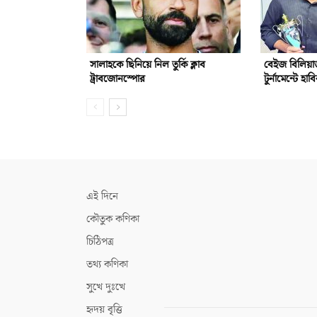
সালাহকে ছিনিয়ে নিল তুর্কি ক্লাব
বেইজ বিলিয়ার
ট্রাবজোনস্পোর
টুর্নামেন্টে হাব
এই দিনে
কৌতুক কণিকা
চিঠিপত্র
তথ্য কণিকা
সুখে দুঃখে
হৃদয় বৃত্তি