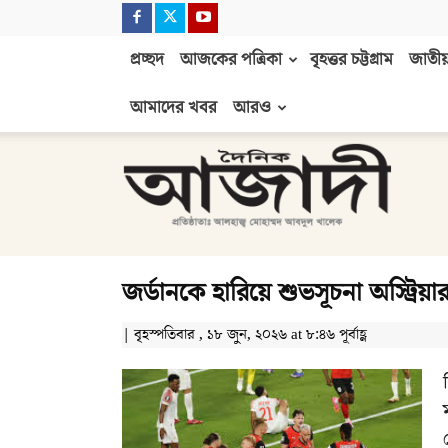
প্রচ্ছদ
আজকের পত্রিকা
বৃহত্তর চট্টগ্রাম
জাতীয়
আমাদের খবর
আরও
দৈনিক
আজাদী
জর্ডানকে হারিয়ে শুভসূচনা অস্ট্রিয়া
| বৃহস্পতিবার , ১৮ জুন, ২০২৬ at ৮:৪৬ পূর্বাহ্ণ