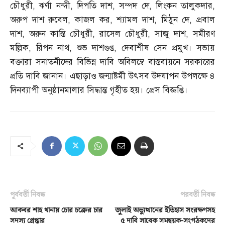
চৌধুরী
,
ঝর্ণা নন্দী
,
দিপতি দাশ
,
সম্পদ দে
,
লিংকন তালুকদার
,
অরুপ দাশ রুবেল
,
কাজল কর
,
শ্যামল দাশ
,
মিঠুন দে
,
প্রবাল
দাশ
,
অরুন কান্তি চৌধুরী
,
রাসেল চৌধুরী
,
সাজু দাশ
,
সমীরণ
মল্লিক
,
রিপন নাথ
,
শুভ দাশগুপ্ত
,
দেবাশীষ সেন প্রমুখ। সভায়
বক্তারা সনাতনীদের বিভিন্ন দাবি অবিলম্বে বাস্তবায়নে সরকারের
প্রতি দাবি জানান। এছাড়াও জন্মাষ্টমী উৎসব উদযাপন উপলক্ষে ৪
দিনব্যাপী অনুষ্ঠানমালার সিদ্ধান্ত গৃহীত হয়। প্রেস বিজ্ঞপ্তি।
পূর্ববর্তী নিবন্ধ
পরবর্তী নিবন্ধ
আকবর শাহ থানায় চোর চক্রের চার
জুলাই অভ্যুত্থানের ইতিহাস সংরক্ষণসহ
সদস্য গ্রেপ্তার
৫ দাবি সাবেক সমন্বয়ক-সংগঠকদের