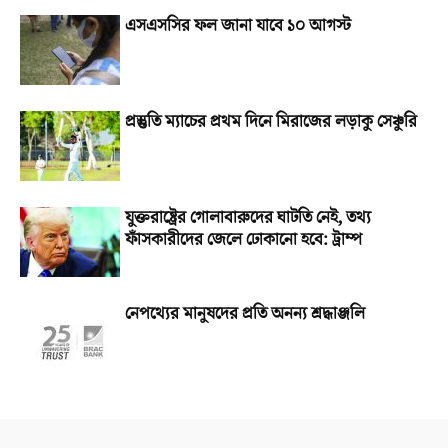
এসএসসির ফল জানা যাবে ১০ আগস্ট
প্রস্তুতি ম্যাচের প্রথম দিনে মিরাজের লড়াকু সেঞ্চুরি
যুক্তরাষ্ট্রের গোলাবারুদের ঘাটতি নেই, তথ্য
ফাঁসকারীদের জেলে ঢোকানো হবে: ট্রাম্প
নেপথ্যের মানুষদের প্রতি অনন্য শ্রদ্ধাঞ্জলি