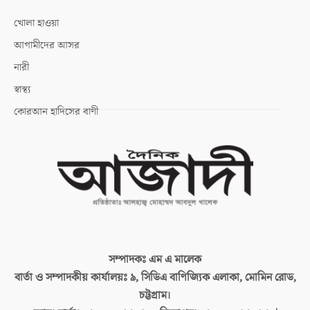
খোলা হাওয়া
আগামীদের আসর
নারী
স্বাস্থ্য
কোরআন হাদিসের বাণী
সম্পাদকঃ
এম এ মালেক
বার্তা ও সম্পাদকীয় কার্যালয়ঃ
৯, সিডিএ বাণিজ্যিক এলাকা, মোমিন রোড,
চট্টগ্রাম।