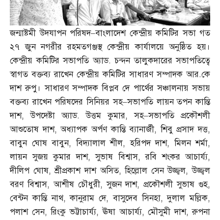
জন্মাষ্টমী উদযাপন পরিষদ
–
বাংলাদেশ কেন্দ্রীয় কমিটির সভা গত
২৭ জুন নগরীর রহমতগঞ্জস্থ কেন্দ্রীয় কার্যালয়ে অনুষ্ঠিত হয়।
কেন্দ্রীয় কমিটির সভাপতি অ্যাড
.
চন্দন তালুকদারের সভাপতিত্বে
স্বাগত বক্তব্য রাখেন কেন্দ্রীয় কমিটির সাধারণ সম্পাদক আর
.
কে
দাশ রুপু। সাধারণ সম্পাদক বিপ্লব দে পার্থের সঞ্চালনায় সভায়
বক্তব্য রাখেন পরিষদের সিনিয়র সহ
–
সভাপতি লায়ন তপন কান্তি
দাশ
,
উপদেষ্টা অ্যাড
.
উত্তম কুমার
,
সহ
–
সভাপতি প্রকৌশলী
আশুতোষ দাশ
,
অধ্যাপক অর্পণ কান্তি ব্যানার্জী
,
শিবু প্রসাদ দত্ত
,
বাবুন ঘোষ বাবুন
,
বিদ্যালাল শীল
,
হরিপদ দাশ
,
মিলন শর্মা
,
লায়ন সুজয় কুমার দাশ
,
সুভাষ বিশ্বাস
,
রবি শংকর আচার্য্য
,
দীলিপ ঘোষ
,
শ্রীপ্রকাশ দাশ অসিত
,
হিল্লোল সেন উজ্জ্বল
,
উজ্জ্বল
বরণ বিশ্বাস
,
আশীষ চৌধুরী
,
সুজন দাশ
,
প্রকৌশলী সুভাষ গুহ
,
বেন্টন কান্তি নাথ
,
কানুরাম দে
,
বাসুদেব সিনহা
,
দুলাল মল্লিক
,
পলাশ সেন
,
রিংকু ভট্টাচার্য্য
,
ঊষা আচার্য্য
,
মৌসুমী দাশ
,
রুপনা