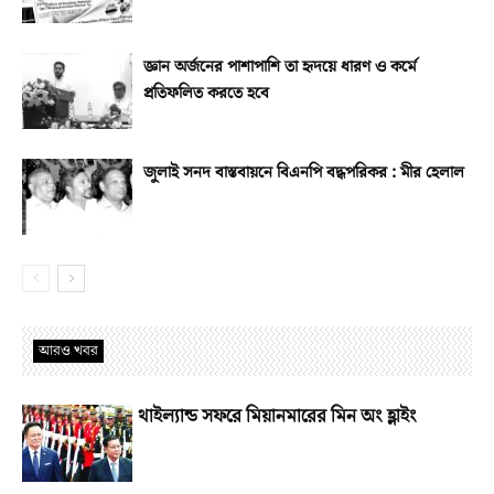
জ্ঞান অর্জনের পাশাপাশি তা হৃদয়ে ধারণ ও কর্মে
প্রতিফলিত করতে হবে
জুলাই সনদ বাস্তবায়নে বিএনপি বদ্ধপরিকর : মীর হেলাল
আরও খবর
থাইল্যান্ড সফরে মিয়ানমারের মিন অং হ্লাইং