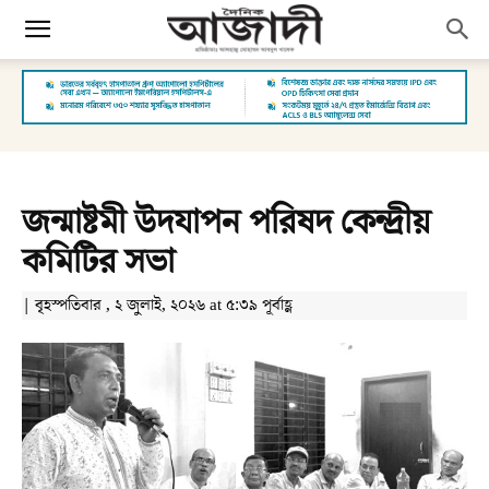
জন্মাষ্টমী উদযাপন পরিষদ কেন্দ্রীয়
কমিটির সভা
| বৃহস্পতিবার , ২ জুলাই, ২০২৬ at ৫:৩৯ পূর্বাহ্ণ