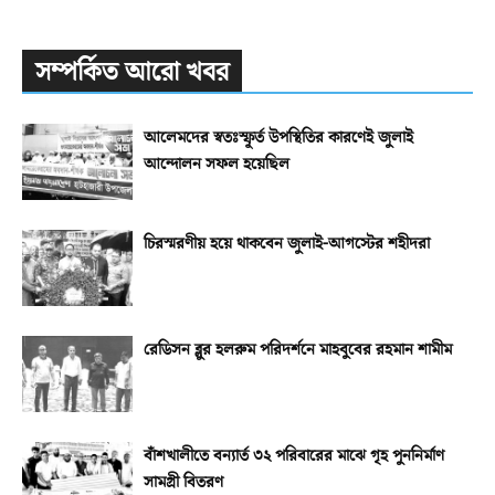
সম্পর্কিত আরো খবর
আলেমদের স্বতঃস্ফূর্ত উপস্থিতির কারণেই জুলাই
আন্দোলন সফল হয়েছিল
চিরস্মরণীয় হয়ে থাকবেন জুলাই-আগস্টের শহীদরা
রেডিসন ব্লুর হলরুম পরিদর্শনে মাহবুবের রহমান শামীম
বাঁশখালীতে বন্যার্ত ৩২ পরিবারের মাঝে গৃহ পুননির্মাণ
সামগ্রী বিতরণ