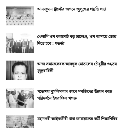
আনজুমান ট্রাস্টের জশনে জুলুছের প্রস্তুতি সভা
খেলাপি ঋণ কমানোই বড় চ্যালেঞ্জ, ঋণ আদায়ে জোর
দিতে হবে : গভর্নর
আজ সমাজসেবক আবদুল মোতালেব চৌধুরীর ৩২তম
মৃত্যুবার্ষিকী
পতেঙ্গায় মুসলিমাবাদ জামে মসজিদের উন্নয়ন কাজ
পরিদর্শনে ইসরাফিল খসরু
মহানগরী আইনজীবী থানা জামায়াতের কর্মী শিক্ষাশিবির