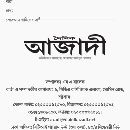
নারী
স্বাস্থ্য
কোরআন হাদিসের বাণী
সম্পাদকঃ
এম এ মালেক
বার্তা ও সম্পাদকীয় কার্যালয়ঃ
৯, সিডিএ বাণিজ্যিক এলাকা, মোমিন রোড,
চট্টগ্রাম।
ফোনঃ বার্তাঃ
০২৩৩৩৩৬২৩৮০, বিজ্ঞাপনঃ ০২৩৩৩৩৬২৩৮২ |
০১৭৫৫৬০৮২০০, ফ্যাক্সঃ ০২৩৩৩৩৬২৩৮১।
ই-মেইলঃ
azadi@dainikazadi.net
ঢাকা অফিসঃ
বিটিআই প্যারামাউন্ট (৩য় তলা), ৮০/৪ সিদ্ধেশ্বরী নিউ