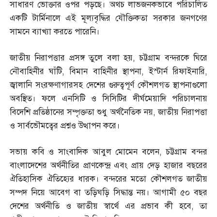
সাধারণ ভোক্তার ওপর পড়ছে। অথচ লাভজনকভাবে পরিচালিত
একটি টার্মিনালে এই মূল্যবৃদ্ধির যৌক্তিকতা সরকার জনগণের
সামনে ব্যাখ্যা করতে পারেনি।
জাতীয় নিরাপত্তার প্রসঙ্গ তুলে বলা হয়
,
চট্টগ্রাম বন্দরকে ঘিরে
নৌবাহিনীর ঘাঁটি
,
বিমান বাহিনীর স্থাপনা
,
ইস্টার্ন রিফাইনারি
,
জ্বালানি সংরক্ষণাগারসহ দেশের গুরুত্বপূর্ণ কৌশলগত স্থাপনাগুলো
অবস্থিত। ফলে এনসিটি ও সিসিটির দীর্ঘমেয়াদি পরিচালনায়
বিদেশি প্রতিষ্ঠানের সম্পৃক্ততা শুধু অর্থনৈতিক নয়
,
জাতীয় নিরাপত্তা
ও সার্বভৌমত্বের প্রশ্নও উত্থাপন করে।
সভায় কবি ও সাংবাদিক আবুল মোমেন বলেন
,
চট্টগ্রাম বন্দর
বাংলাদেশের অর্থনীতির প্রাণকেন্দ্র এবং প্রায় দেড় হাজার বছরের
ঐতিহাসিক ঐতিহ্যের ধারক। বন্দরের মতো কৌশলগত জাতীয়
সম্পদ নিয়ে আবেগ বা তড়িঘড়ি সিদ্ধান্ত নয়। আগামী ৫০ বছর
দেশের অর্থনীতি ও জাতীয় স্বার্থে এর প্রভাব কী হবে
,
তা