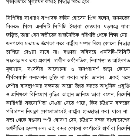
গভীরভাবে মূল্যায়ন করেই সিদ্ধান্ত নিতে হবে।
সিপিবির সাধারণ সম্পাদক রুহিন হোসেন প্রিন্স বলেন
,
জনমতের
বিরুদ্ধে গিয়ে এনসিটি
–
সিসিটি ইজারা দেওয়ার ষড়যন্ত্রে যারা
জড়িত
,
তারা যেন অতীতের রাজনৈতিক পরিণতি থেকে শিক্ষা নেয়।
জনগণের মতামত উপেক্ষা করে রাষ্ট্রীয় সম্পদ নিয়ে কোনো সিদ্ধান্ত
চাপিয়ে দেওয়া যাবে না। বক্তারা অবিলম্বে এনসিটি
–
সিসিটি
সংক্রান্ত সব তথ্য প্রকাশ
,
স্বাধীন অর্থনৈতিক
,
নিরাপত্তা ও আইনগত
মূল্যায়ন
,
সংসদীয় আলোচনা ও জনপরামর্শ ছাড়া কোনো
দীর্ঘমেয়াদি কনসেশন চুক্তি না করার দাবি জানান। একই সঙ্গে
দেশীয় ব্যবস্থাপনার সক্ষমতা আরো উন্নত করতে আধুনিক প্রযুক্তি
ও প্রশিক্ষণে বিনিয়োগ বৃদ্ধির আহ্বান জানিয়ে তারা বলেন
,
বিদেশি
কারিগরি সহযোগিতা নেওয়া যেতে পারে
,
কিন্তু চট্টগ্রাম বন্দরের
পরিচালন নিয়ন্ত্রণ কোনোভাবেই রাষ্ট্রের হাতছাড়া করা যাবে না।
সভা থেকে বক্তারা স্পষ্ট ঘোষণা দেন
,
চট্টগ্রাম বন্দর বাংলাদেশের
অর্থনীতির হৃদস্পন্দন। এই বন্দর কোনো কর্পোরেট স্বার্থ বা বিদেশি