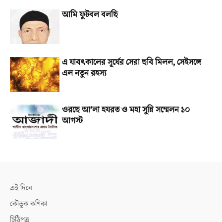
আমি ফুটবল বলছি
এ যাবৎকালের সূর্যের সেরা ছবি মিলল, সেইসঙ্গে
এল নতুন রহস্য
ওরছে আ’লা হযরত ও মহা সুন্নি সম্মেলন ১০
আগস্ট
এই দিনে
কৌতুক কণিকা
চিঠিপত্র