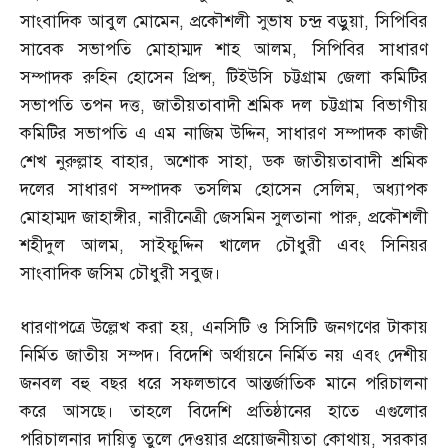
সাংবাদিক আবুল মোমেন
,
প্রকৌশলী সুভাষ চন্দ্র বড়ুয়া
,
সিপিবির
সাবেক সভাপতি মোহাম্মদ শাহ আলম
,
সিপিবির সাধারণ
সম্পাদক রুহিন হোসেন প্রিন্স
,
টিইউসি চট্টগ্রাম জেলা কমিটির
সভাপতি তপন দত্ত
,
জাতীয়তাবাদী শ্রমিক দল চট্টগ্রাম বিভাগীয়
কমিটির সভাপতি এ এম নাজিম উদ্দিন
,
সাধারণ সম্পাদক কাজী
শেখ নুরুল্লাহ বাহার
,
অশোক সাহা
,
ডক জাতীয়তাবাদী শ্রমিক
দলের সাধারণ সম্পাদক তসলিম হোসেন সেলিম
,
অধ্যাপক
মোহাম্মদ জাহাঙ্গীর
,
নারীনেত্রী জেসমিন সুলতানা পারু
,
প্রকৌশলী
শহীদুল আলম
,
সাইফুদ্দিন খালেদ চৌধুরী এবং সিনিয়র
সাংবাদিক জসিম চৌধুরী সবুজ।
ধারণাপত্রে উল্লেখ করা হয়
,
এনসিটি ও সিসিটি জনগণের টাকায়
নির্মিত জাতীয় সম্পদ। বিদেশি অর্থায়নে নির্মিত নয় এবং দেশীয়
জনবল বহু বছর ধরে সফলভাবে আন্তর্জাতিক মানে পরিচালনা
করে আসছে। তাহলে বিদেশি প্রতিষ্ঠানের হাতে এগুলোর
পরিচালনার দায়িত্ব তুলে দেওয়ার প্রয়োজনীয়তা কোথায়
,
সরকার