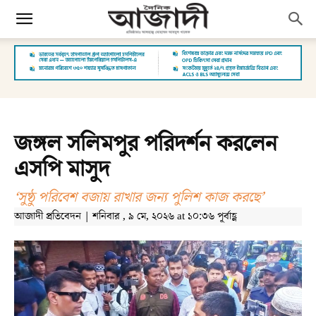
জঙ্গল সলিমপুর পরিদর্শন করলেন
এসপি মাসুদ
‘সুষ্ঠু পরিবেশ বজায় রাখার জন্য পুলিশ কাজ করছে’
আজাদী প্রতিবেদন | শনিবার , ৯ মে, ২০২৬ at ১০:৩৬ পূর্বাহ্ণ