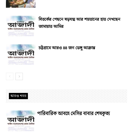
বিতর্কের পেছনে ষড়যন্ত্র আর শয়তানের হাত দেখছেন
জামায়াত আমির
চট্টগ্রামে আরও ৪৪ জন ডেঙ্গু আক্রান্ত
আরও খবর
পারিবারিক আবহে মেসির বাবার শেষকৃত্য