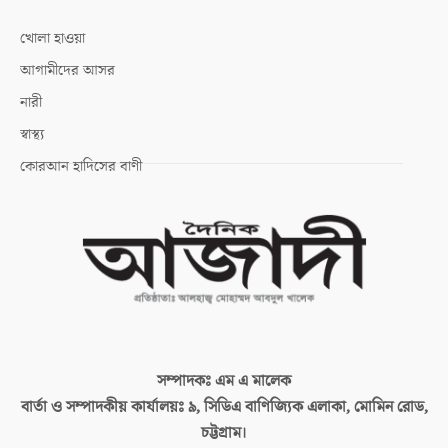
খোলা হাওয়া
আগামীদের আসর
নারী
স্বাস্থ্য
কোরআন হাদিসের বাণী
সম্পাদকঃ
এম এ মালেক
বার্তা ও সম্পাদকীয় কার্যালয়ঃ
৯, সিডিএ বাণিজ্যিক এলাকা, মোমিন রোড,
চট্টগ্রাম।