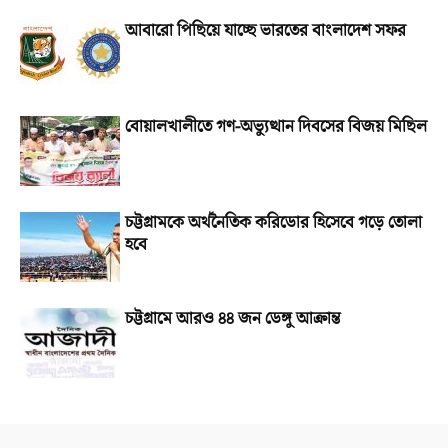
আবারো পিছিয়ে যাচ্ছে ভারতের বাংলাদেশ সফর
বোয়ালখালীতে গণ-অভ্যুত্থান দিবসের বিজয় মিছিল
চট্টগ্রামকে অর্থনৈতিক করিডোর হিসেবে গড়ে তোলা
হবে
চট্টগ্রামে আরও ৪৪ জন ডেঙ্গু আক্রান্ত