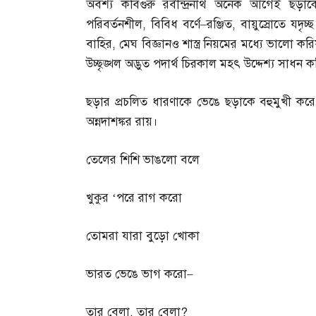
অবশ্য কবিগুরু রবীন্দ্রনাথ অনেক আগেই ছড়া
পরিবর্তনশীল
,
বিবিধ বর্ণে
–
রঞ্জিত
,
বায়ুস্রোতে যদৃচ
বাহির
,
মেঘ বিজ্ঞানও শাস্ত্র নিয়মের মধ্যে ভাল
উচ্ছৃঙ্খল অদ্ভুত পদার্থ চিরকাল মহৎ উদ্দেশ্য সাধ
ছড়ার প্রচলিত ধারণাকে ভেঙে ছড়াকে বহুমুখী করে 
অন্নদাশঙ্কর রায়।
তেলের শিশি ভাঙলো বলে
খুকুর ‘পরে রাগ করো
তোমরা যারা বুড়ো খোকা
ভারত ভেঙে ভাগ করো
–
তার বেলা
,
তার বেলা
?