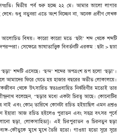
সম্প্রতি। দ্বিতীয় পর্ব শুরু হচ্ছে ২২ মে। আমার ভালো লাগার
 দেখে। শুধু নতুনরা এতে অংশ নিচ্ছেন না
,
অনেক প্রবীণ লেখক
বহুল আলোচিত বিষয়। কারো কারো মতে ‘ছটা’ শব্দ থেকে শব্দটি
দপরম্পরা। সেক্ষেত্রে ভাষাতাত্ত্বিক বিবর্তনটি এরকম
:
ছটা
>
ছডা
ড়া’ শব্দটি এসেছে। ‘ছন্দ’ শব্দের অপভ্রংশ রূপ হলো ‘ছড়া’।
গেলে আমাদের ফিরে যেতে হয় হাজার বছরের অতীত লোকালয়ে।
বন থেকে উৎসারিত স্বতঃপ্রবাহিত নির্ঝরিণীর মতোই তার
ন্দ্রনাথ বলেছেন
, “
ছড়ার মধ্যে একটা চিরত্ব আছে। কোনোটির
নাই এবং কোন্‌ তারিখে কোনটা রচিত হইয়াছিল এমন প্রশ্নও
ুণে ইহারা আজ রচিত হইলেও পুরাতন এবং সহস্র বৎসর পূর্বে
ুলানো ছড়া
,
লোকসাহিত্য
]
। এই চিরপুরাতন ও চিরনতুন ছড়া
যঙ্গ
–
কৌতুকে মুখে মুখে তৈরি হতো। গাওয়া হতো সুরে সুরে