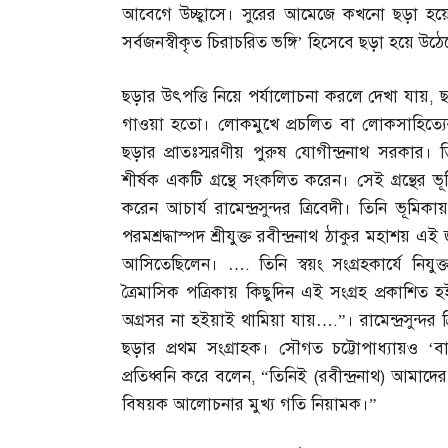
আবেগে উচ্ছ্বাসে। সুরের আমেজে কখনো ছড়া হয়ে
সর্বজনস্বীকৃত চিরাচরিত ভঙ্গি’ হিসেবে ছড়া হয়ে উঠে
ছড়ার উৎপত্তি নিয়ে পর্যালোচনা করলে দেখা যায়
,
ছ
গাওয়া হতো। লোকমুখে প্রচলিত বা লোকসাহিত্যের
ছড়ার প্রাতঃস্মরণীয় পুরুষ যোগীন্দ্রনাথ সরকার। 
শীর্ষক একটি গ্রন্থে সংকলিত করেন। সেই গ্রন্থের
করেন আচার্য রামেন্দ্রসুন্দর ত্রিবেদী। তিনি ভূম
পরমশ্রদ্ধাস্পদ শ্রীযুক্ত রবীন্দ্রনাথ ঠাকুর মহাশয়
আসিতেছিলেন।
….
তিনি স্বয়ং সংগ্রহকার্যে নিযুক
ত্রৈমাসিক পত্রিকায় কিছুদিন এই সংগ্রহ প্রকাশিত 
অগ্রসর না হইয়াই থামিয়া যায়
….”
। রামেন্দ্রসুন্
ছড়ার প্রথম সংগ্রাহক। সৌগত চট্টোপাধ্যায়ও ‘ব
প্রতিধ্বনি করে বলেন
, “
তিনিই
(
রবীন্দ্রনাথ
)
আমাদের 
বিষয়ক আলোচনার মুখ্য গতি নিয়ামক।”