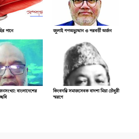
হির পানে
জুলাই গণঅভ্যুত্থান ও পরবর্তী অর্জন
ও জনসংখ্যা: বাংলাদেশের
কিংবদন্তি সমাজসেবক বাদশা মিয়া চৌধুরী
চ্ছবি
স্মরণে