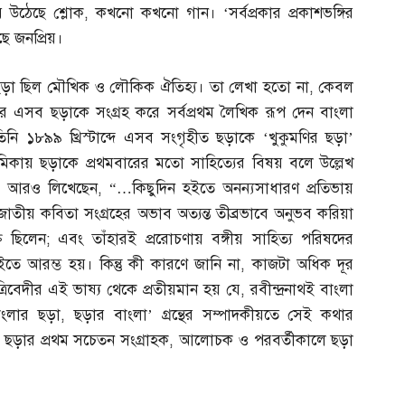
 উঠেছে শ্লোক
,
কখনো কখনো গান। ‘সর্বপ্রকার প্রকাশভঙ্গির
ছে জনপ্রিয়।
ড়া ছিল মৌখিক ও লৌকিক ঐতিহ্য। তা লেখা হতো না
,
কেবল
 এসব ছড়াকে সংগ্রহ করে সর্বপ্রথম লৈখিক রূপ দেন বাংলা
তিনি ১৮৯৯ খ্রিস্টাব্দে এসব সংগৃহীত ছড়াকে ‘খুকুমণির ছড়া’
 ভূমিকায় ছড়াকে প্রথমবারের মতো সাহিত্যের বিষয় বলে উল্লেখ
িকায় আরও লিখেছেন
, “…
কিছুদিন হইতে অনন্যসাধারণ প্রতিভায়
 এই জাতীয় কবিতা সংগ্রহের অভাব অত্যন্ত তীব্রভাবে অনুভব করিয়া
্ত ছিলেন
;
এবং তাঁহারই প্ররোচণায় বঙ্গীয় সাহিত্য পরিষদের
হইতে আরম্ভ হয়। কিন্তু কী কারণে জানি না
,
কাজটা অধিক দূর
দর ত্রিবেদীর এই ভাষ্য থেকে প্রতীয়মান হয় যে
,
রবীন্দ্রনাথই বাংলা
াংলার ছড়া
,
ছড়ার বাংলা’ গ্রন্থের সম্পাদকীয়তে সেই কথার
ছড়ার প্রথম সচেতন সংগ্রাহক
,
আলোচক ও পরবর্তীকালে ছড়া