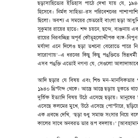
ছড়াসাহিত্যের ইতিহাস পাঠে দেখা যায় যে
,
১৯৪০
হিসেবে। নির্মল সাহিত্য
–
রস পরিবেশনের পাশাপাশি 
ছিলো। অবশ্য এ সময়ের ভেতরেই বাংলা ছড়া আধুন
সুকুমার রায়ের হাতে। শব্দ চয়নে
,
ছন্দে
,
ব্যঞ্জনায় এ
রায়ের নিরবচ্ছিন্ন অপূর্ব কৌতূহলোদ্দীপক ব্যঙ্গ
–
নিপুণ
মর্যাদা এনে দিলেও ছড়া তখনো বেরোতে পারে নি ত
দারোগায়’
–
এ ধরনের কিছু কিছু পঙ্‌ক্তিতে ভিন্নধর্
এসব পঙ্‌ক্তি এতোই নগণ্য যে
,
সেগুলো আলাদাভাবে 
আদি ছড়ার যে বিষয় এবং শিশু মন
–
মানসিকতার পর
১৯৪০ খ্রিস্টাব্দ থেকে। আস্তে আস্তে ছড়ায় ঢুকতে 
দুর্ভিক্ষ ইত্যাদি বিষয় উঠে এসেছে ছড়ায়। মানুষে
এসেছে কলমের মুখে
,
উঠে এসেছে পোস্টারে
,
ছড়িয়
এক প্রবন্ধে দেখি
, ‘
ছড়া শুধু সমাজ সংসার নিয়ে বল
কালের সাথে অনবরত তার রূপ বদলায়।’
[
আবহামা