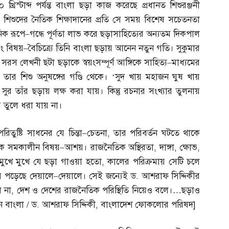
 খ্রিস্টাব্দ পর্যন্ত বাংলা ছড়া কাজ করেছে প্রধানত শিশুরঞ্জনী
শিশুদের নৈতিক শিক্ষাদানের প্রতি সে সময় বিশেষ সচেতনতা
িক রূপে
–
গন্ধে পূর্ণতা লাভ করে ছড়াসাহিত্যের অন্যতম দিকপাল
বং বিষয়
–
বৈচিত্র্যে তিনি বাংলা ছড়ায় আনেন নতুন গতি। সুকুমার
 সরস লেখনী ছটা ছড়াকে স্বয়ংসম্পূর্ণ আঙ্গিকে সাহিত্য
–
মাধ্যমের
ার শিশু অনুষঙ্গের গণ্ডি থেকে। ‘সুদ খায় মহাজন ঘুষ খায়
মী সুর তাঁর ছড়ায় লক্ষ করা যায়। কিন্তু রচনার সংখ্যার তুলনায়
তুলে ধরা যায় না।
িতুষ্টি সাধনের যে চিন্তা
–
চেতনা
,
তার পরিবর্তন ঘটতে থাকে
থাকে সমকালীন বিষয়
–
আশয়। রাজনৈতিক অস্থিরতা
,
দাঙ্গা
,
ক্ষোভ
,
র মুখে মুখে যে ছড়া গাওয়া হতো
,
কালের পরিক্রমায় সেটি চলে
ে পড়েছে দেয়ালে
–
দেয়ালে। সেই জন্যেই ড
.
আশরাফ সিদ্দিকীর
ে না
,
দেশ ও দেশের রাজনৈতিক পরিস্থিতি নিয়েও বলে।
…
ছড়াও
ন বাংলা
/
ড
.
আশরাফ সিদ্দিকী
,
বাংলাদেশ ফোকলোর পরিষদ
]