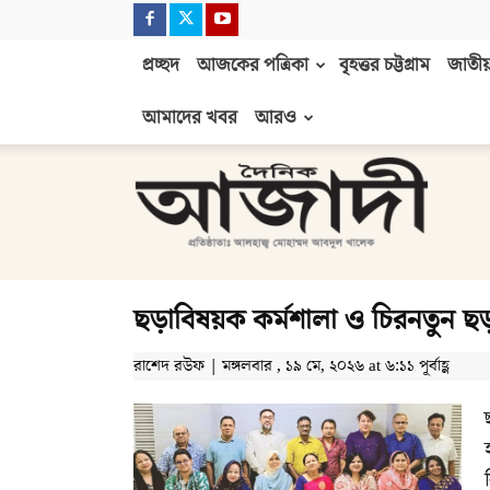
প্রচ্ছদ
আজকের পত্রিকা
বৃহত্তর চট্টগ্রাম
জাতীয়
আমাদের খবর
আরও
দৈনিক
আজাদী
ছড়াবিষয়ক কর্মশালা ও চিরনতুন ছড়া
রাশেদ রউফ | মঙ্গলবার , ১৯ মে, ২০২৬ at ৬:১১ পূর্বাহ্ণ