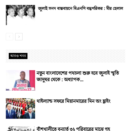
জুলাই সনদ বাস্তবায়নে বিএনপি বদ্ধপরিকর : মীর হেলাল
আরও খবর
নতুন বাংলাদেশের পথচলা শুরু হবে জুলাই স্মৃতি
জাদুঘর থেকে : অধ্যাপক...
থাইল্যান্ড সফরে মিয়ানমারের মিন অং হ্লাইং
বাঁশখালীতে বন্যার্ত ৩২ পরিবারের মাঝে গৃহ