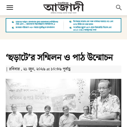
‘ছড়াটে’র সম্মিলন ও পাঠ উন্মোচন
| রবিবার , ২১ জুন, ২০২৬ at ১০:৩৬ পূর্বাহ্ণ