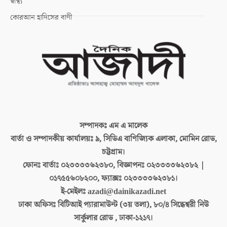
স্বাস্থ্য
কোরআন হাদিসের বাণী
সম্পাদকঃ
এম এ মালেক
বার্তা ও সম্পাদকীয় কার্যালয়ঃ
৯, সিডিএ বাণিজ্যিক এলাকা, মোমিন রোড,
চট্টগ্রাম।
ফোনঃ বার্তাঃ
০২৩৩৩৩৬২৩৮০, বিজ্ঞাপনঃ ০২৩৩৩৩৬২৩৮২ |
০১৭৫৫৬০৮২০০, ফ্যাক্সঃ ০২৩৩৩৩৬২৩৮১।
ই-মেইলঃ
azadi@dainikazadi.net
ঢাকা অফিসঃ
বিটিআই প্যারামাউন্ট (৩য় তলা), ৮০/৪ সিদ্ধেশ্বরী নিউ
সার্কুলার রোড , ঢাকা-১২১৭।