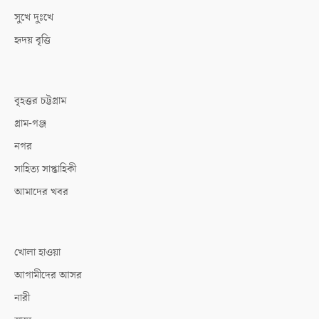
সুখে দুঃখে
হৃদয় বৃত্তি
বৃহত্তর চট্টগ্রাম
গ্রাম-গঞ্জ
নগর
সাহিত্য সাপ্তাহিকী
আমাদের খবর
খোলা হাওয়া
আগামীদের আসর
নারী