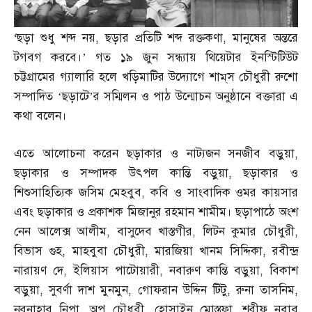
‘
ছড়া শুধু শব্দ নয়
,
ছড়ার প্রতিটি শব্দ রক্তকণা
,
মানুষের অন্তরে
টগবগ করবে।’ গত ১৯ জুন সন্ধ্যায় থিয়েটার ইনস্টিটিউট
চট্টগ্রামের গ্যালারি হলে খড়িমাটির উদ্যোগে শাম্‌স চৌধুরী রুশো
সম্পাদিত ‘ছড়াটে’র সম্মিলন ও পাঠ উন্মোচন অনুষ্ঠানে বক্তারা এ
কথা বলেন।
এতে আলোচনা করেন ছড়াকার ও নাট্যজন সনজীব বড়ুয়া
,
ছড়াকার ও সম্পাদক উৎপল কান্তি বড়ুয়া
,
ছড়াকার ও
শিশুসাহিত্যিক জসিম মেহবুব
,
কবি ও সাংবাদিক ওমর কায়সার
এবং ছড়াকার ও প্রকাশক মিজানুর রহমান শামীম। ছড়াপাঠে অংশ
নেন আলেক্স আলীম
,
বাসুদেব খাস্তগীর
,
লিটন কুমার চৌধুরী
,
বিভাস গুহ
,
মাহবুবা চৌধুরী
,
মারজিয়া খানম সিদ্দিকা
,
রবীন্দ্র
নারায়ণ দে
,
ইলিয়াস পাটোয়ারী
,
নবারুণ কান্তি বড়ুয়া
,
বিকাশ
বড়ুয়া
,
সুবর্ণা দাশ মুনমুন
,
গোফরান উদ্দিন টিটু
,
রুনা তাসনিম
,
নূরনাহার নিপা
,
অপু চৌধুরী
,
হোসাইন মোস্তফা
,
শরীফ নবাব