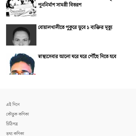
পুননির্মাণ সামগ্রী বিতরণ
বোয়ালখালীতে পুকুরে ডুবে ১ ব্যক্তির মৃত্যু
স্বাস্থ্যসেবার আলো ঘরে ঘরে পৌঁছে দিতে হবে
এই দিনে
কৌতুক কণিকা
চিঠিপত্র
তথ্য কণিকা