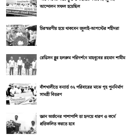
আন্দোলন সফল হয়েছিল
চিরস্মরণীয় হয়ে থাকবেন জুলাই-আগস্টের শহীদরা
রেডিসন ব্লুর হলরুম পরিদর্শনে মাহবুবের রহমান শামীম
বাঁশখালীতে বন্যার্ত ৩২ পরিবারের মাঝে গৃহ পুননির্মাণ
সামগ্রী বিতরণ
জ্ঞান অর্জনের পাশাপাশি তা হৃদয়ে ধারণ ও কর্মে
প্রতিফলিত করতে হবে