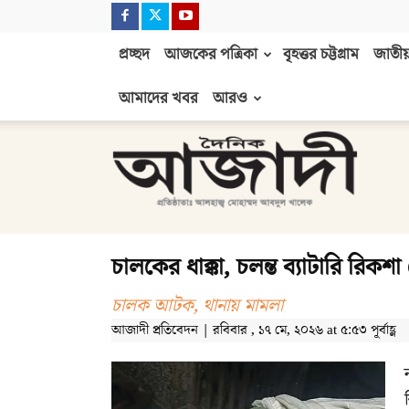
প্রচ্ছদ
আজকের পত্রিকা
বৃহত্তর চট্টগ্রাম
জাতীয়
আমাদের খবর
আরও
দৈনিক
আজাদী
চালকের ধাক্কা, চলন্ত ব্যাটারি র
চালক আটক, থানায় মামলা
আজাদী প্রতিবেদন | রবিবার , ১৭ মে, ২০২৬ at ৫:৫৩ পূর্বাহ্ণ