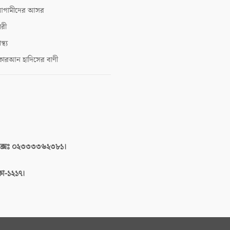
গামীদের আসর
ারী
াস্থ্য
োরআন হাদিসের বাণী
াক্সঃ ০২৩৩৩৩৬২৩৮১।
াকা-১২১৭।