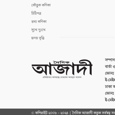
কৌতুক কণিকা
চিঠিপত্র
তথ্য কণিকা
সুখে দুঃখে
হৃদয় বৃত্তি
সম্পা
বার্তা
ফোনঃ ব
ই-মেই
ঢাকা 
ফোনঃ
ই-মেই
© কপিরাইট ২০০৮ - ২০২৪ | দৈনিক আজাদী কতৃক সর্বস্বত্ব