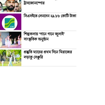
ট্রাবজোনস্পোর
সিএসইতে লেনদেন ২৯.৮৮ কোটি টাকা
শিল্পকলায় ‘গানে গানে জুলাই’
সাংস্কৃতিক অনুষ্ঠান
প্রস্তুতি ম্যাচের প্রথম দিনে মিরাজের
লড়াকু সেঞ্চুরি