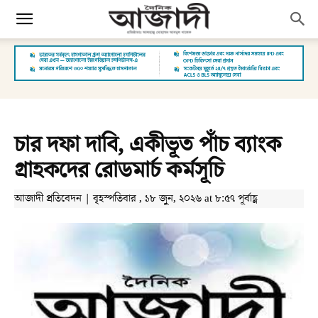
চার দফা দাবি, একীভূত পাঁচ ব্যাংক
গ্রাহকদের রোডমার্চ কর্মসূচি
আজাদী প্রতিবেদন | বৃহস্পতিবার , ১৮ জুন, ২০২৬ at ৮:৫৭ পূর্বাহ্ণ