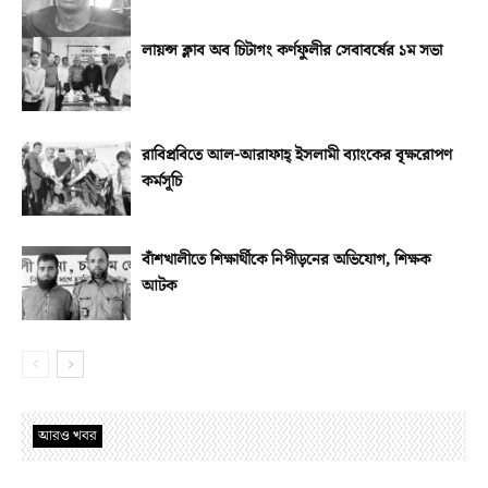
লায়ন্স ক্লাব অব চিটাগং কর্ণফুলীর সেবাবর্ষের ১ম সভা
রাবিপ্রবিতে আল-আরাফাহ্‌ ইসলামী ব্যাংকের বৃক্ষরোপণ
কর্মসূচি
বাঁশখালীতে শিক্ষার্থীকে নিপীড়নের অভিযোগ, শিক্ষক
আটক
আরও খবর