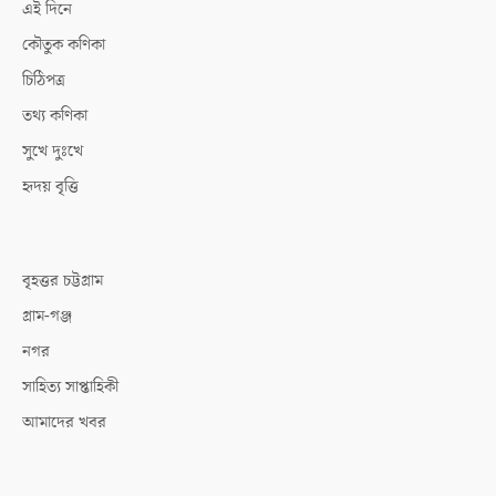
এই দিনে
কৌতুক কণিকা
চিঠিপত্র
তথ্য কণিকা
সুখে দুঃখে
হৃদয় বৃত্তি
বৃহত্তর চট্টগ্রাম
গ্রাম-গঞ্জ
নগর
সাহিত্য সাপ্তাহিকী
আমাদের খবর