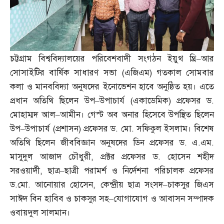
চট্টগ্রাম বিশ্ববিদ্যালয়ের পরিবেশবাদী সংগঠন ইয়ুথ থ্রি
–
আর
সোসাইটির বার্ষিক সাধারণ সভা
(
এজিএম
)
গতকাল সোমবার
কলা ও মানববিদ্যা অনুষদের ইনোভেশন হাবে অনুষ্ঠিত হয়। এতে
প্রধান অতিথি ছিলেন উপ
–
উপাচার্য
(
একাডেমিক
)
প্রফেসর ড
.
মোহাম্মদ আল
–
আমীন। গেস্ট অব অনার হিসেবে উপস্থিত ছিলেন
উপ
–
উপাচার্য
(
প্রশাসন
)
প্রফেসর ড
.
মো
.
সফিকুল ইসলাম। বিশেষ
অতিথি ছিলেন জীববিজ্ঞান অনুষদের ডিন প্রফেসর ড
.
এ
.
এম
.
মাসুদুল আজাদ চৌধুরী
,
প্রক্টর প্রফেসর ড
.
হোসেন শহীদ
সরওয়ার্দী
,
ছাত্র
–
ছাত্রী পরামর্শ ও নির্দেশনা পরিচালক প্রফেসর
ড
.
মো
.
আনোয়ার হোসেন
,
কেন্দ্রীয় ছাত্র সংসদ
–
চাকসুর জিএস
সাঈদ বিন হাবিব ও চাকসুর সহ
–
যোগাযোগ ও আবাসন সম্পাদক
ওবায়দুল সালমান।