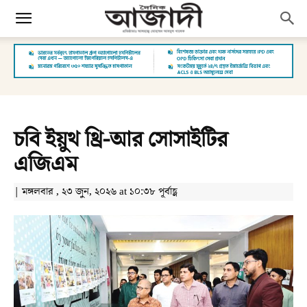
চবি ইয়ুথ থ্রি-আর সোসাইটির
এজিএম
| মঙ্গলবার , ২৩ জুন, ২০২৬ at ১০:৩৮ পূর্বাহ্ণ