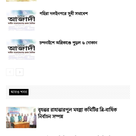
গহিরা দলইনগরে সুধী সমাবেশ
চন্দনাইশে অগ্নিকাণ্ডে পুড়ল ৬ দোকান
আরও খবর
বৃহত্তর রাহাত্তারপুল মহল্লা কমিটির ত্রি-বার্ষিক
নির্বাচন সম্পন্ন