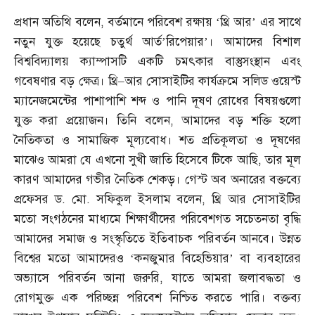
প্রধান অতিথি বলেন
,
বর্তমানে পরিবেশ রক্ষায় ‘থ্রি আর’ এর সাথে
নতুন যুক্ত হয়েছে চতুর্থ আর্ত’রিপেয়ার’। আমাদের বিশাল
বিশ্ববিদ্যালয় ক্যাম্পাসটি একটি চমৎকার বাস্তুসংস্থান এবং
গবেষণার বড় ক্ষেত্র। থ্রি
–
আর সোসাইটির কার্যক্রমে সলিড ওয়েস্ট
ম্যানেজমেন্টের পাশাপাশি শব্দ ও পানি দূষণ রোধের বিষয়গুলো
যুক্ত করা প্রয়োজন। তিনি বলেন
,
আমাদের বড় শক্তি হলো
নৈতিকতা ও সামাজিক মূল্যবোধ। শত প্রতিকূলতা ও দূষণের
মাঝেও আমরা যে এখনো সুখী জাতি হিসেবে টিকে আছি
,
তার মূল
কারণ আমাদের গভীর নৈতিক শেকড়। গেস্ট অব অনারের বক্তব্যে
প্রফেসর ড
.
মো
.
সফিকুল ইসলাম বলেন
,
থ্রি আর সোসাইটির
মতো সংগঠনের মাধ্যমে শিক্ষার্থীদের পরিবেশগত সচেতনতা বৃদ্ধি
আমাদের সমাজ ও সংস্কৃতিতে ইতিবাচক পরিবর্তন আনবে। উন্নত
বিশ্বের মতো আমাদেরও ‘কনজুমার বিহেভিয়ার’ বা ব্যবহারের
অভ্যাসে পরিবর্তন আনা জরুরি
,
যাতে আমরা জলাবদ্ধতা ও
রোগমুক্ত এক পরিচ্ছন্ন পরিবেশ নিশ্চিত করতে পারি। বক্তব্য