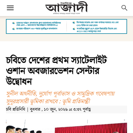
চবিতে দেশের প্রথম স্যাটেলাইট
ওশান অবজারভেশন সেন্টার
উদ্বোধন
সুনীল অর্থনীতি, দুর্যোগ পূর্বাভাস ও সামুদ্রিক গবেষণায়
সুদূরপ্রসারী ভূমিকা রাখবে : ভূমি প্রতিমন্ত্রী
চবি প্রতিনিধি | বুধবার , ১০ জুন, ২০২৬ at ৫:৫৭ পূর্বাহ্ণ