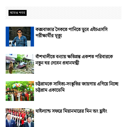
আরও খবর
কক্সবাজার সৈকতে পানিতে ডুবে এইচএসসি
পরীক্ষার্থীর মৃত্যু
বাঁশখালীতে বন্যায় ক্ষতিগ্রস্ত একশত পরিবারকে
নতুন ঘর দেবেন প্রধানমন্ত্রী
চট্টগ্রামকে সাহিত্য-সংস্কৃতির জায়গায় এগিয়ে নিচ্ছে
চট্টগ্রাম একাডেমি
থাইল্যান্ড সফরে মিয়ানমারের মিন অং হ্লাইং