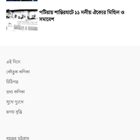
পটিয়ায় শান্তিরহাটে ১১ দলীয় ঐক্যের মিছিল ও
সমাবেশ
এই দিনে
কৌতুক কণিকা
চিঠিপত্র
তথ্য কণিকা
সুখে দুঃখে
হৃদয় বৃত্তি
বৃহত্তর চট্টগ্রাম